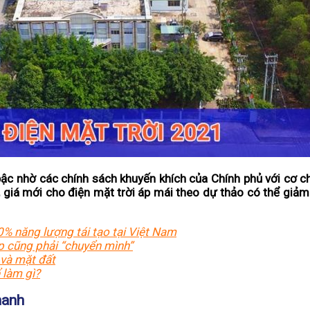
 bậc nhờ các chính sách khuyến khích của Chính phủ với cơ c
, giá mới cho điện mặt trời áp mái theo dự thảo có thể giảm
0% năng lượng tái tạo tại Việt Nam
p cũng phải “chuyển mình”
 và mặt đất
làm gì?
hanh