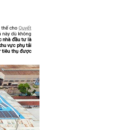
y thế cho
Quyết
á này dù không
c nhà đầu tư là
khu vực phụ tải
ự tiêu thụ được