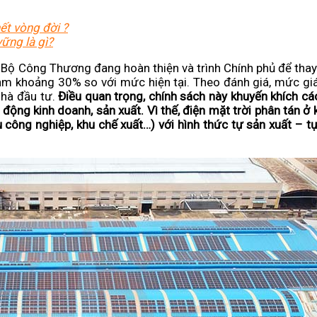
hết vòng đời ?
vững là gì?
à Bộ Công Thương đang hoàn thiện và trình Chính phủ để tha
ảm khoảng 30% so với mức hiện tại. Theo đánh giá, mức gi
nhà đầu tư.
Điều quan trọng, chính sách này khuyến khích cá
động kinh doanh, sản xuất. Vì thế, điện mặt trời phân tán ở 
u công nghiệp, khu chế xuất…) với hình thức tự sản xuất – t