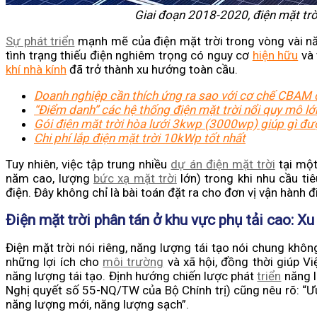
Giai đoạn 2018-2020, điện mặt trờ
Sự phát triển
mạnh mẽ của điện mặt trời trong vòng vài nă
tình trạng thiếu điện nghiêm trọng có nguy cơ
hiện hữu
và 
khí nhà kính
đã trở thành xu hướng toàn cầu.
Doanh nghiệp cần thích ứng ra sao với cơ chế CBAM 
“Điểm danh” các hệ thống điện mặt trời nổi quy mô lớn
Gói điện mặt trời hòa lưới 3kwp (3000wp) giúp gì đư
Chi phí lắp điện mặt trời 10kWp tốt nhất
Tuy nhiên, việc tập trung nhiều
dự án điện mặt trời
tại một
năm cao, lượng
bức xạ mặt trời
lớn) trong khi nhu cầu tiê
điện. Đây không chỉ là bài toán đặt ra cho đơn vị vận hành 
Điện mặt trời phân tán ở khu vực phụ tải cao: X
Điện mặt trời nói riêng, năng lượng tái tạo nói chung khô
những lợi ích cho
môi trường
và xã hội, đồng thời giúp V
năng lượng tái tạo. Định hướng chiến lược phát
triển
năng l
Nghị quyết số 55-NQ/TW của Bộ Chính trị) cũng nêu rõ: “Ưu 
năng lượng mới, năng lượng sạch”.