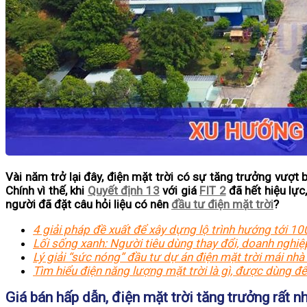
Vài năm trở lại đây, điện mặt trời có sự tăng trưởng vượt
Chính vì thế, khi
Quyết định 13
với giá
FIT 2
đã hết hiệu lực
người đã đặt câu hỏi liệu có nên
đầu tư điện mặt trời
?
4 giải pháp đề xuất để xây dựng lộ trình hướng tới 10
Lối sống xanh: Người tiêu dùng thay đổi, doanh nghiệ
Lý giải “sức nóng” đầu tư dự án điện mặt trời mái nhà
Tìm hiểu điện năng lượng mặt trời là gì, được dùng để 
Giá bán hấp dẫn, điện mặt trời tăng trưởng rất n