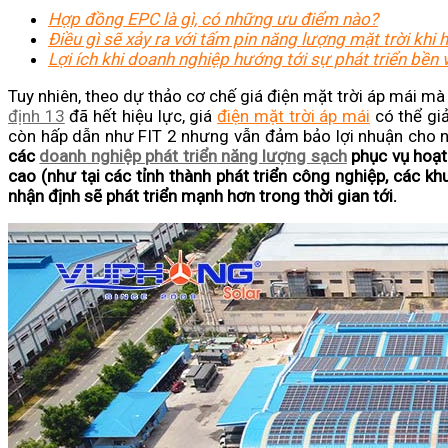
Hợp đồng EPC là gì, có những ưu điểm nào?
Điều gì sẽ xảy ra với tấm pin năng lượng mặt trời khi 
Lợi ích khi doanh nghiệp hướng tới sự phát triển bền 
Tuy nhiên, theo dự thảo cơ chế giá điện mặt trời áp mái m
định 13
đã hết hiệu lực, giá
điện mặt trời áp mái
có thể gi
còn hấp dẫn như FIT 2 nhưng vẫn đảm bảo lợi nhuận cho 
các
doanh nghiệp phát triển
năng lượng sạch
phục vụ hoạt 
cao (như tại các tỉnh thành phát triển công nghiệp, các kh
nhận định sẽ phát triển mạnh hơn trong thời gian tới.