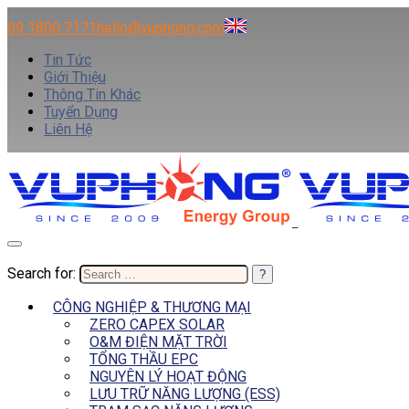
09 1800 7171
hello@vuphong.com
Tin Tức
Giới Thiệu
Thông Tin Khác
Tuyển Dụng
Liên Hệ
Search for:
CÔNG NGHIỆP & THƯƠNG MẠI
ZERO CAPEX SOLAR
O&M ĐIỆN MẶT TRỜI
TỔNG THẦU EPC
NGUYÊN LÝ HOẠT ĐỘNG
LƯU TRỮ NĂNG LƯỢNG (ESS)