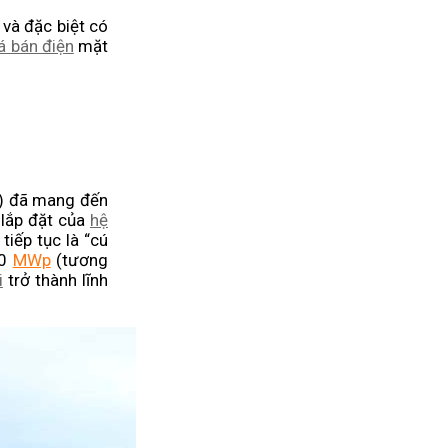
 và đặc biệt có
á bán điện
mặt
ủ) đã mang đến
 lắp đặt của
hệ
iếp tục là “cú
00
MWp
(tương
i
trở thành lĩnh