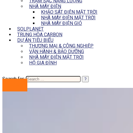
TRẠM SẠC NĂNG LƯỢNG
NHÀ MÁY ĐIỆN
KHẢO SÁT ĐIỆN MẶT TRỜI
NHÀ MÁY ĐIỆN MẶT TRỜI
NHÀ MÁY ĐIỆN GIÓ
SOLPLANET
TRUNG HÒA CARBON
DỰ ÁN TIÊU BIỂU
THƯƠNG MẠI & CÔNG NGHIỆP
VẬN HÀNH & BẢO DƯỠNG
NHÀ MÁY ĐIỆN MẶT TRỜI
HỘ GIA ĐÌNH
Search for:
BÁO GIÁ