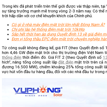
Trong khi đã phát triển trên thế giới được vài thập niên, 
sự tăng trưởng mạnh mẽ trong vòng 2-3 năm nay. Có thể n
trời hấp dẫn với cơ chế khuyến khích của Chính phủ.
Có gì ở nhà máy điện mặt trời lớn nhất Đông Nam Á?
Chi phí lắp hệ thống điện mặt trời 10kWp
Sắp hết thời hạn áp dụng Quyết định 13 về giá điện mặt
Đơn vị tổng thầu EPC điện mặt trời chuyên nghiệp hà
Từ công suất không đáng kể, giá FIT (theo Quyết định 
hơn 4,46 GW điện mặt trời cho thị trường điện Việt Nam 
thống điện
thời điểm đó. Giá FIT 2 (theo Quyết định số
1
hích”, nâng tổng công suất lắp
đặt điện
mặt trời trên cả 
đương 16.500 MW), chiếm khoảng 25% tổng công suất lắp
vực hút vốn đầu tư hàng đầu, đối với các nhà đầu tư trong 