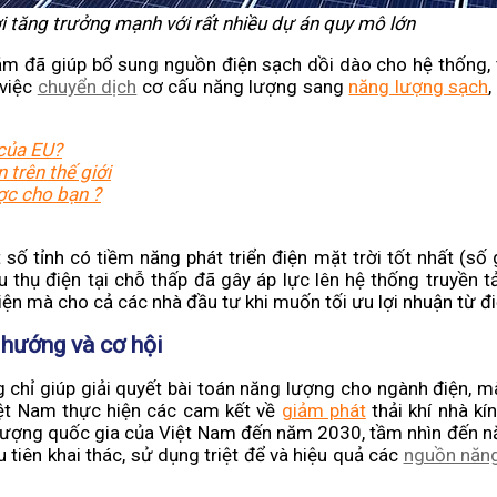
i tăng trưởng mạnh với rất nhiều dự án quy mô lớn
m đã giúp bổ sung nguồn điện sạch dồi dào cho hệ thống, 
việc
chuyển dịch
cơ cấu năng lượng sang
năng lượng sạch
,
của EU?
 trên thế giới
ợc cho bạn ?
 số tỉnh có tiềm năng phát triển điện mặt trời tốt nhất (số
u thụ điện tại chỗ thấp đã gây áp lực lên hệ thống truyền t
điện mà cho cả các nhà đầu tư khi muốn tối ưu lợi nhuận từ đi
u hướng và cơ hội
ng chỉ giúp giải quyết bài toán năng lượng cho ngành điện, 
iệt Nam thực hiện các cam kết về
giảm phát
thải khí nhà kín
ượng quốc gia của Việt Nam đến năm 2030, tầm nhìn đến 
tiên khai thác, sử dụng triệt để và hiệu quả các
nguồn năng