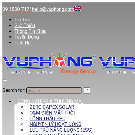
09 1800 7171
hello@vuphong.com
Tin Tức
Giới Thiệu
Thông Tin Khác
Tuyển Dụng
Liên Hệ
Search for:
CÔNG NGHIỆP & THƯƠNG MẠI
ZERO CAPEX SOLAR
O&M ĐIỆN MẶT TRỜI
TỔNG THẦU EPC
NGUYÊN LÝ HOẠT ĐỘNG
LƯU TRỮ NĂNG LƯỢNG (ESS)