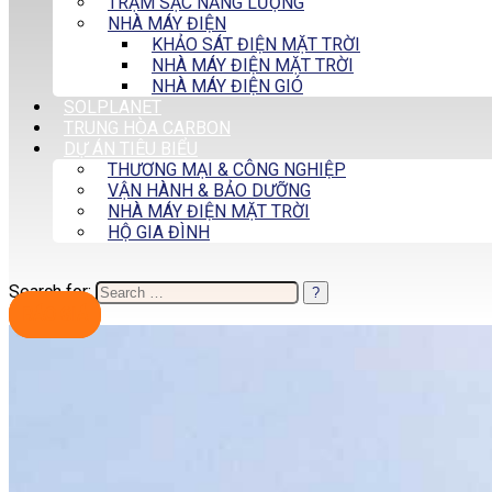
TRẠM SẠC NĂNG LƯỢNG
NHÀ MÁY ĐIỆN
KHẢO SÁT ĐIỆN MẶT TRỜI
NHÀ MÁY ĐIỆN MẶT TRỜI
NHÀ MÁY ĐIỆN GIÓ
SOLPLANET
TRUNG HÒA CARBON
DỰ ÁN TIÊU BIỂU
THƯƠNG MẠI & CÔNG NGHIỆP
VẬN HÀNH & BẢO DƯỠNG
NHÀ MÁY ĐIỆN MẶT TRỜI
HỘ GIA ĐÌNH
Search for:
BÁO GIÁ