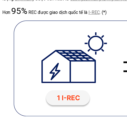
95%
Hơn
REC được giao dịch quốc tế là
I-REC
. (*)