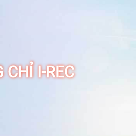
CHỈ I-REC