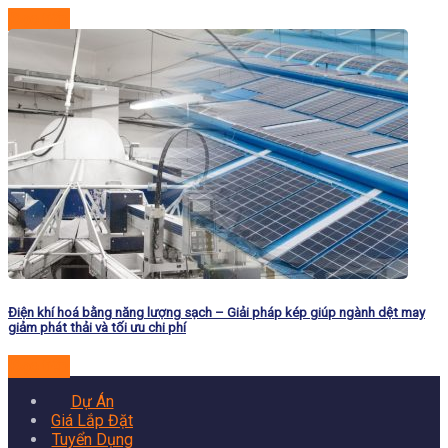
Đọc tiếp
Điện khí hoá bằng năng lượng sạch – Giải pháp kép giúp ngành dệt may
giảm phát thải và tối ưu chi phí
Đọc tiếp
Dự Án
Giá Lắp Đặt
Tuyển Dụng