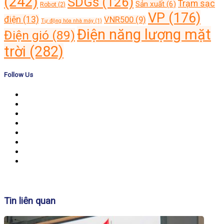
(242)
SDGs
(126)
Trạm sạc
Sản xuất
(6)
Robot
(2)
VP
(176)
điện
(13)
VNR500
(9)
Tự động hóa nhà máy
(1)
Điện năng lượng mặt
Điện gió
(89)
trời
(282)
Follow Us
Banner
Tin liên quan