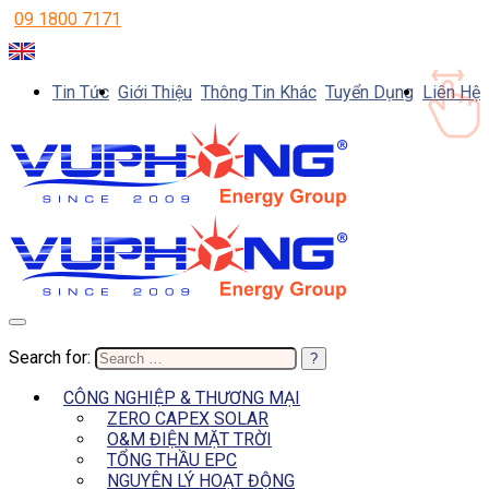
09 1800 7171
Tin Tức
Giới Thiệu
Thông Tin Khác
Tuyển Dụng
Liên Hệ
Search for:
CÔNG NGHIỆP & THƯƠNG MẠI
ZERO CAPEX SOLAR
O&M ĐIỆN MẶT TRỜI
TỔNG THẦU EPC
NGUYÊN LÝ HOẠT ĐỘNG