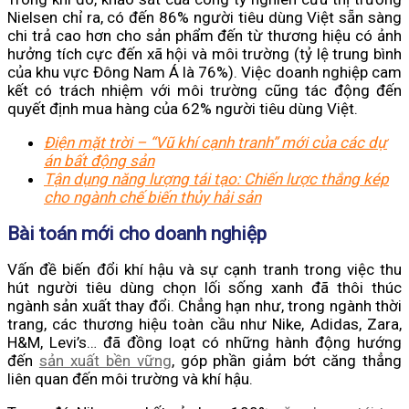
Nielsen chỉ ra, có đến 86% người tiêu dùng Việt sẵn sàng
chi trả cao hơn cho sản phẩm đến từ thương hiệu có ảnh
hưởng tích cực đến xã hội và môi trường (tỷ lệ trung bình
của khu vực Đông Nam Á là 76%). Việc doanh nghiệp cam
kết có trách nhiệm với môi trường cũng tác động đến
quyết định mua hàng của 62% người tiêu dùng Việt.
Điện mặt trời – “Vũ khí cạnh tranh” mới của các dự
án bất động sản
Tận dụng năng lượng tái tạo: Chiến lược thắng kép
cho ngành chế biến thủy hải sản
Bài toán mới cho doanh nghiệp
Vấn đề biến đổi khí hậu và sự cạnh tranh trong việc thu
hút người tiêu dùng chọn lối sống xanh đã thôi thúc
ngành sản xuất thay đổi. Chẳng hạn như, trong ngành thời
trang, các thương hiệu toàn cầu như Nike, Adidas, Zara,
H&M, Levi’s… đã đồng loạt có những hành động hướng
đến
sản xuất bền vững
, góp phần giảm bớt căng thẳng
liên quan đến môi trường và khí hậu.