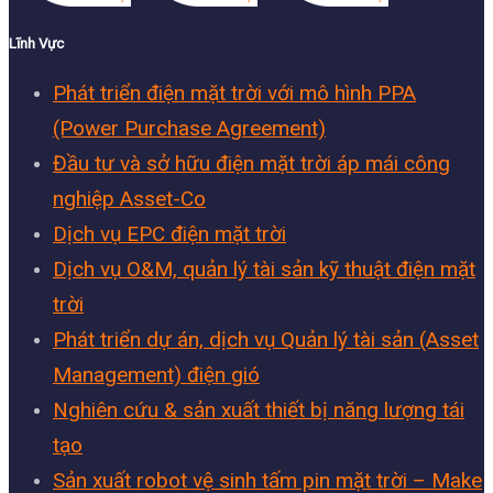
Lĩnh Vực
Phát triển điện mặt trời với mô hình PPA
(Power Purchase Agreement)
Đầu tư và sở hữu điện mặt trời áp mái công
nghiệp Asset-Co
Dịch vụ EPC điện mặt trời
Dịch vụ O&M, quản lý tài sản kỹ thuật điện mặt
trời
Phát triển dự án, dịch vụ Quản lý tài sản (Asset
Management) điện gió
Nghiên cứu & sản xuất thiết bị năng lượng tái
tạo
Sản xuất robot vệ sinh tấm pin mặt trời – Make