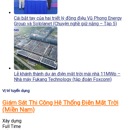
Cái bắt tay của hai triết lý đồng điệu Vũ Phong Energy
Group và Solplanet (Chuyện nghề giữ nắng – Tập 5)
Lễ khánh thành dự án điện mặt trời mái nhà 11MWp –
Nhà máy Fukang Technology (tập đoàn Foxconn)
Vị trí tuyển dụng
Giám Sát Thi Công Hệ Thống Điện Mặt Trời
(Miền Nam)
Xây dựng
Full Time