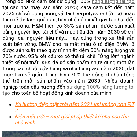
Trong đó, Nike cam kết sử dụng 100%
năng lượng tái tạo
tại các nhà máy vào năm 2025; Zara cam kết đến năm
2025 chỉ sử dụng bông, vải lanh và polyester hữu cơ hoặc
tái chế để làm quần áo, hạn chế sản xuất gây tác hại đến
môi trường; H&M hiện có 35% sản phẩm được sản xuất
bằng nguyên liệu tái chế và mục tiêu đến năm 2030 sẽ chỉ
dùng loại nguyên liệu này… Hay, cũng trong xu thế sản
xuất bền vững, BMW cho ra mắt mẫu ô tô điện BMW i3
được sản xuất theo quy trình tiết kiệm 50% năng lượng và
70% nước, 95% kết cấu xe có thể tái chế. “Ông lớn” ngành
thiết kế nội thất IKEA đã bỏ sản phẩm nhựa dùng một lần
trong các chuỗi cửa hàng và nhà hàng vào năm 2020, đặt
mục tiêu sẽ giảm trung bình 70% tác động khí hậu tổng
thể trên mỗi sản phẩm vào năm 2030. Nhiều doanh
nghiệp toàn cầu hướng đến
sử dụng 100% năng lượng tái
tạo
cho toàn bộ hoạt động kinh doanh của mình.
Xu hướng điện mặt trời năm 2021 khi không còn FIT
2
Điện mặt trời – một giải pháp thiết kế cho các tòa
nhà xanh