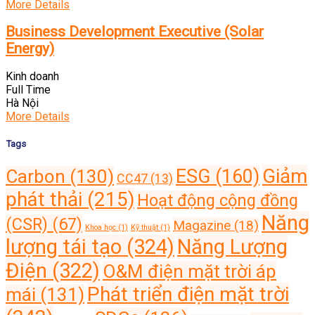
More Details
Business Development Executive (Solar
Energy)
Kinh doanh
Full Time
Hà Nội
More Details
Tags
Giảm
ESG
(160)
Carbon
(130)
CC47
(13)
phát thải
(215)
Hoạt động cộng đồng
Năng
(CSR)
(67)
Magazine
(18)
Khoa học
(1)
Kỹ thuật
(1)
lượng tái tạo
(324)
Năng Lượng
Điện
(322)
O&M điện mặt trời áp
Phát triển điện mặt trời
mái
(131)