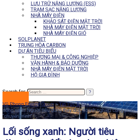
LƯU TRỮ NĂNG LƯỢNG (ESS)
TRẠM SẠC NĂNG LƯỢNG
NHÀ MÁY ĐIỆN
KHẢO SÁT ĐIỆN MẶT TRỜI
NHÀ MÁY ĐIỆN MẶT TRỜI
NHÀ MÁY ĐIỆN GIÓ
SOLPLANET
TRUNG HÒA CARBON
DỰ ÁN TIÊU BIỂU
THƯƠNG MẠI & CÔNG NGHIỆP
VẬN HÀNH & BẢO DƯỠNG
NHÀ MÁY ĐIỆN MẶT TRỜI
HỘ GIA ĐÌNH
Search for:
BÁO GIÁ
Vũ Phong Energy Group
>
Tin Tức & Sự Kiện
>
Tin tức
>
Lối
sống xanh: Người tiêu dùng thay đổi, doanh nghiệp cũng phải
“chuyển mình”
Lối sống xanh: Người tiêu