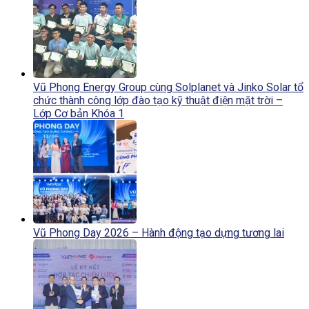
Vũ Phong Energy Group cùng Solplanet và Jinko Solar tổ
chức thành công lớp đào tạo kỹ thuật điện mặt trời –
Lớp Cơ bản Khóa 1
Vũ Phong Day 2026 – Hành động tạo dựng tương lai