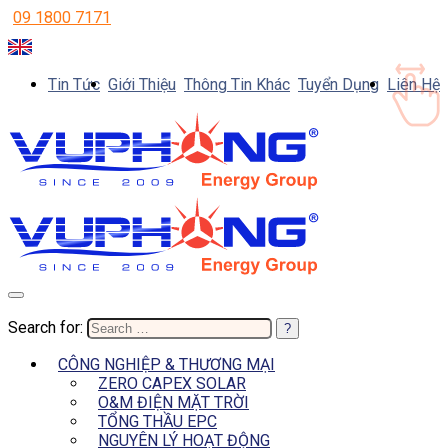
09 1800 7171
Tin Tức
Giới Thiệu
Thông Tin Khác
Tuyển Dụng
Liên Hệ
Search for:
CÔNG NGHIỆP & THƯƠNG MẠI
ZERO CAPEX SOLAR
O&M ĐIỆN MẶT TRỜI
TỔNG THẦU EPC
NGUYÊN LÝ HOẠT ĐỘNG