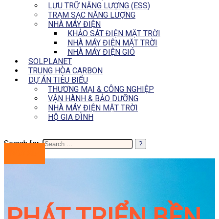
LƯU TRỮ NĂNG LƯỢNG (ESS)
TRẠM SẠC NĂNG LƯỢNG
NHÀ MÁY ĐIỆN
KHẢO SÁT ĐIỆN MẶT TRỜI
NHÀ MÁY ĐIỆN MẶT TRỜI
NHÀ MÁY ĐIỆN GIÓ
SOLPLANET
TRUNG HÒA CARBON
DỰ ÁN TIÊU BIỂU
THƯƠNG MẠI & CÔNG NGHIỆP
VẬN HÀNH & BẢO DƯỠNG
NHÀ MÁY ĐIỆN MẶT TRỜI
HỘ GIA ĐÌNH
Search for:
BÁO GIÁ
PHÁT TRIỂN BỀN