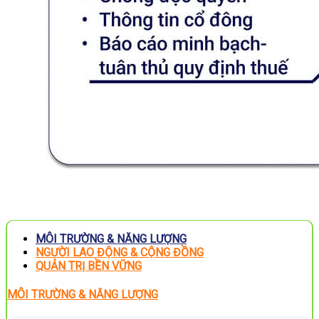
MÔI TRƯỜNG & NĂNG LƯỢNG
NGƯỜI LAO ĐỘNG & CỘNG ĐỒNG
QUẢN TRỊ BỀN VỮNG
MÔI TRƯỜNG & NĂNG LƯỢNG