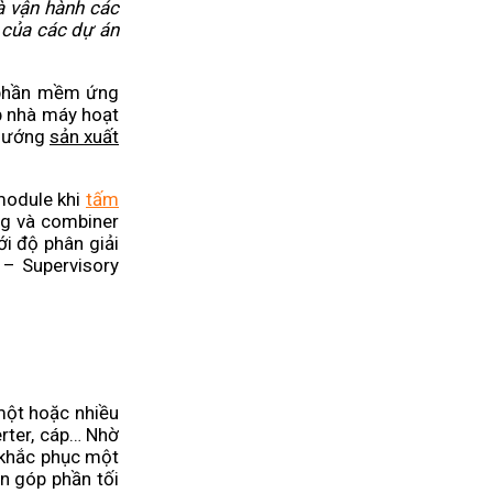
à vận hành các
 của các dự án
 phần mềm ứng
úp nhà máy hoạt
 hướng
sản xuất
 module khi
tấm
ing và combiner
ới độ phân giải
 – Supervisory
một hoặc nhiều
erter, cáp… Nhờ
ể khắc phục một
n góp phần tối