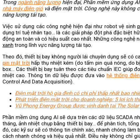
Trong
ngành năng lượng
hiện đại, Phần mềm ứng dụng AI 
nhà máy điện gió
và điện mặt trời. Công nghệ này không c
năng lượng tái tạo.
Việc sử dụng các công nghệ hiện đại như robot vệ sinh
p
dụng trí tuệ nhân tạo… là các giải pháp đột phá đặc biệt 
động an toàn và có hiệu suất cao nhất. Những công nghệ n
xanh
trong lĩnh vực năng lượng tái tạo.
Theo đó, thiết bị bay không người lái chuyên dụng sẽ có c
pin mặt trời
hấp thụ nhiệt kém (do tấm pin quá nóng, do bị c
box… Các thiết bị bay tuân theo các tiêu chuẩn IEC giúp đ
nhiệt cao. Thông tin dữ liệu được đưa vào
hệ thống điện
Control And Data Acquisition).
Điện mặt trời hộ gia đình có chi phí thấp nhất bao nhi
Phát triển điện mặt trời cho doanh nghiệp: 5 lợi ích th
Vũ Phong Energy Group được vinh danh tại The Sola
Phần mềm ứng dụng AI sẽ dựa trên các dữ liệu SCADA như
tháng, ảnh nhiệt chụp bằng thiết bị bay… để phân tích, tổng
đó, các kỹ sư sẽ có thông tin chính xác, nhanh chóng làm b
cách nhanh chóng và hiệu quả nhất. Điều này không chỉ gi