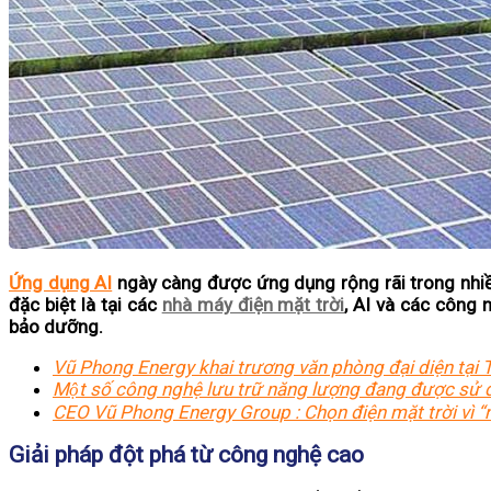
Ứng dụng AI
ngày càng được ứng dụng rộng rãi trong nhiều
đặc biệt là tại các
nhà máy điện mặt trời
, AI và các công 
bảo dưỡng.
Vũ Phong Energy khai trương văn phòng đại diện tại T
Một số công nghệ lưu trữ năng lượng đang được sử d
CEO Vũ Phong Energy Group : Chọn điện mặt trời vì “no
Giải pháp đột phá từ công nghệ cao