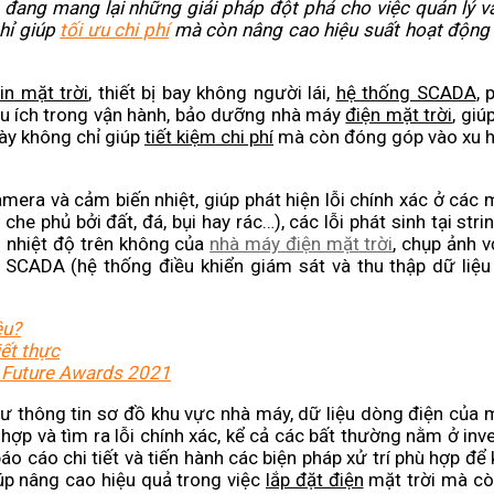
đang mang lại những giải pháp đột phá cho việc quản lý v
hỉ giúp
tối ưu chi phí
mà còn nâng cao hiệu suất hoạt động
in mặt trời
, thiết bị bay không người lái,
hệ thống SCADA
,
hữu ích trong vận hành, bảo dưỡng nhà máy
điện mặt trời
, gi
ày không chỉ giúp
tiết kiệm chi phí
mà còn đóng góp vào xu
amera và cảm biến nhiệt, giúp phát hiện lỗi chính xác ở các
he phủ bởi đất, đá, bụi hay rác…), các lỗi phát sinh tại str
o nhiệt độ trên không của
nhà máy điện mặt trời
, chụp ảnh v
SCADA (hệ thống điều khiển giám sát và thu thập dữ liệu
êu?
iết thực
r Future Awards 2021
 thông tin sơ đồ khu vực nhà máy, dữ liệu dòng điện của 
 hợp và tìm ra lỗi chính xác, kể cả các bất thường nằm ở inv
áo cáo chi tiết và tiến hành các biện pháp xử trí phù hợp đ
úp nâng cao hiệu quả trong việc
lắp đặt điện
mặt trời mà cò