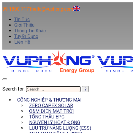
09 1800 7171
hello@vuphong.com
Tin Tức
Giới Thiệu
Thông Tin Khác
Tuyển Dụng
Liên Hệ
Search for:
CÔNG NGHIỆP & THƯƠNG MẠI
ZERO CAPEX SOLAR
O&M ĐIỆN MẶT TRỜI
TỔNG THẦU EPC
NGUYÊN LÝ HOẠT ĐỘNG
LƯU TRỮ NĂNG LƯỢNG (ESS)