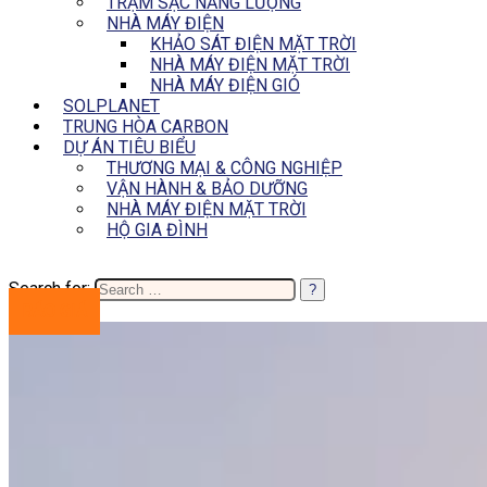
TRẠM SẠC NĂNG LƯỢNG
NHÀ MÁY ĐIỆN
KHẢO SÁT ĐIỆN MẶT TRỜI
NHÀ MÁY ĐIỆN MẶT TRỜI
NHÀ MÁY ĐIỆN GIÓ
SOLPLANET
TRUNG HÒA CARBON
DỰ ÁN TIÊU BIỂU
THƯƠNG MẠI & CÔNG NGHIỆP
VẬN HÀNH & BẢO DƯỠNG
NHÀ MÁY ĐIỆN MẶT TRỜI
HỘ GIA ĐÌNH
Search for:
BÁO GIÁ