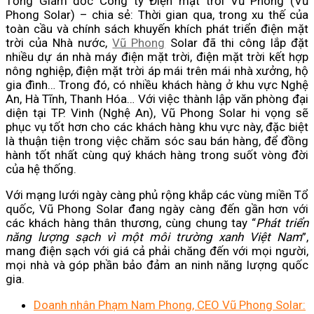
Tổng Giám đốc Công ty Điện mặt trời Vũ Phong (Vũ
Phong Solar) – chia sẻ: Thời gian qua, trong xu thế của
toàn cầu và chính sách khuyến khích phát triển điện mặt
trời của Nhà nước,
Vũ Phong
Solar đã thi công lắp đặt
nhiều dự án nhà máy điện mặt trời, điện mặt trời kết hợp
nông nghiệp, điện mặt trời áp mái trên mái nhà xưởng, hộ
gia đình… Trong đó, có nhiều khách hàng ở khu vực Nghệ
An, Hà Tĩnh, Thanh Hóa… Với việc thành lập văn phòng đại
diện tại TP. Vinh (Nghệ An), Vũ Phong Solar hi vọng sẽ
phục vụ tốt hơn cho các khách hàng khu vực này, đặc biệt
là thuận tiện trong việc chăm sóc sau bán hàng, để đồng
hành tốt nhất cùng quý khách hàng trong suốt vòng đời
của hệ thống.
Với mạng lưới ngày càng phủ rộng khắp các vùng miền Tổ
quốc, Vũ Phong Solar đang ngày càng đến gần hơn với
các khách hàng thân thương, cùng chung tay “
Phát triển
năng lượng sạch vì một môi trường xanh Việt Nam
”,
mang điện sạch với giá cả phải chăng đến với mọi người,
mọi nhà và góp phần bảo đảm an ninh năng lượng quốc
gia.
Doanh nhân Phạm Nam Phong, CEO Vũ Phong Solar: