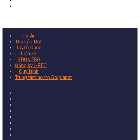
Banner
Dự Án
Giá Lắp Đặt
Tuyển Dụng
Liên Hệ
SDGs ESG
Đăng ký I-REC
Quy Định
Trung tâm hỗ trợ Solplanet