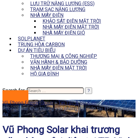
LƯU TRỮ NĂNG LƯỢNG (ESS)
TRẠM SẠC NĂNG LƯỢNG
NHÀ MÁY ĐIỆN
KHẢO SÁT ĐIỆN MẶT TRỜI
NHÀ MÁY ĐIỆN MẶT TRỜI
NHÀ MÁY ĐIỆN GIÓ
SOLPLANET
TRUNG HÒA CARBON
DỰ ÁN TIÊU BIỂU
THƯƠNG MẠI & CÔNG NGHIỆP
VẬN HÀNH & BẢO DƯỠNG
NHÀ MÁY ĐIỆN MẶT TRỜI
HỘ GIA ĐÌNH
Search for:
BÁO GIÁ
Vũ Phong Energy Group
>
Tin Tức & Sự Kiện
>
Tin tức
>
Vũ
Phong Solar khai trương văn phòng đại diện tại TP. Vinh, Nghệ
An
Vũ Phong Solar khai trương