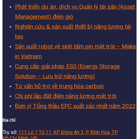
Phát triển dự án, dịch vụ Quản lý tài sản (Asset
Management) điện gió
Nghiên cứu & sản xuất thiết bị năng lượng tái
tạo
Sản xuất robot vệ sinh tấm pin mặt trời – Make
in Vietnam
Cung cấp giải pháp ESS (Energy Storage
Solution – Lưu trữ năng lượng)
Tư vấn hỗ trợ về trung hòa carbon
Chi phí lắp đặt điện năng lượng mặt trời
Đơn vị Tổng thầu EPC xuất sắc nhất năm 2022
Địa Chỉ
Trụ sở:
111 Lô 1 Tổ 11, KP. Đồng An 3, P. Bình Hòa, TP.
Hồ Chí Minh, VN