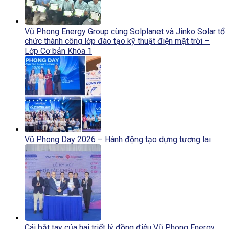
Vũ Phong Energy Group cùng Solplanet và Jinko Solar tổ
chức thành công lớp đào tạo kỹ thuật điện mặt trời –
Lớp Cơ bản Khóa 1
Vũ Phong Day 2026 – Hành động tạo dựng tương lai
Cái bắt tay của hai triết lý đồng điệu Vũ Phong Energy