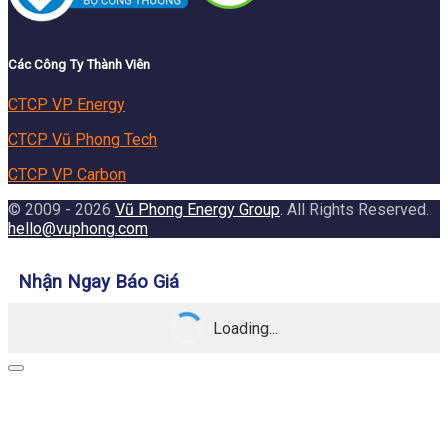
Các Công Ty Thành Viên
CTCP VP Energy
CTCP Vũ Phong Tech
CTCP VP Carbon
© 2009 - 2026
Vũ Phong Energy Group
. All Rights Reserved.
hello@vuphong.com
Nhận Ngay Báo Giá
Loading...