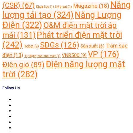
Năng
(CSR)
(67)
Magazine
(18)
Khoa học
(1)
Kỹ thuật
(1)
lượng tái tạo
(324)
Năng Lượng
Điện
(322)
O&M điện mặt trời áp
Phát triển điện mặt trời
mái
(131)
(242)
SDGs
(126)
Trạm sạc
Sản xuất
(6)
Robot
(2)
VP
(176)
điện
(13)
VNR500
(9)
Tự động hóa nhà máy
(1)
Điện năng lượng mặt
Điện gió
(89)
trời
(282)
Follow Us