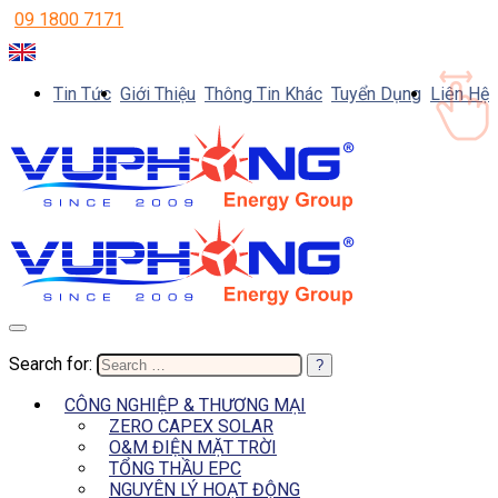
09 1800 7171
Tin Tức
Giới Thiệu
Thông Tin Khác
Tuyển Dụng
Liên Hệ
Search for:
CÔNG NGHIỆP & THƯƠNG MẠI
ZERO CAPEX SOLAR
O&M ĐIỆN MẶT TRỜI
TỔNG THẦU EPC
NGUYÊN LÝ HOẠT ĐỘNG