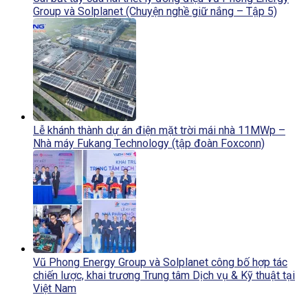
Group và Solplanet (Chuyện nghề giữ nắng – Tập 5)
Lễ khánh thành dự án điện mặt trời mái nhà 11MWp –
Nhà máy Fukang Technology (tập đoàn Foxconn)
Vũ Phong Energy Group và Solplanet công bố hợp tác
chiến lược, khai trương Trung tâm Dịch vụ & Kỹ thuật tại
Việt Nam