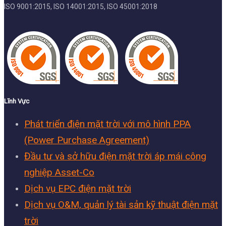
ISO 9001:2015, ISO 14001:2015, ISO 45001:2018
Lĩnh Vực
Phát triển điện mặt trời với mô hình PPA
(Power Purchase Agreement)
Đầu tư và sở hữu điện mặt trời áp mái công
nghiệp Asset-Co
Dịch vụ EPC điện mặt trời
Dịch vụ O&M, quản lý tài sản kỹ thuật điện mặt
trời