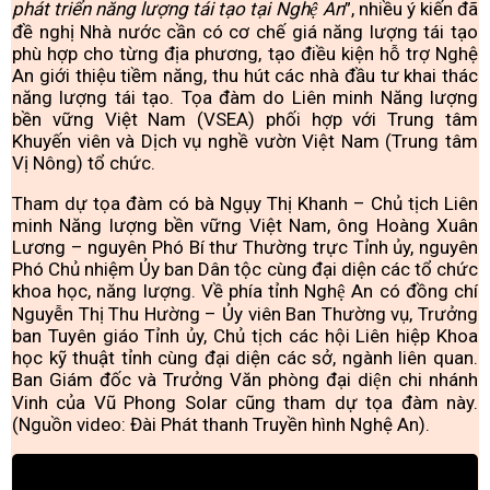
phát triển năng lượng tái tạo tại Nghệ An
”, nhiều ý kiến đã
đề nghị Nhà nước cần có cơ chế giá năng lượng tái tạo
phù hợp cho từng địa phương, tạo điều kiện hỗ trợ Nghệ
An giới thiệu tiềm năng, thu hút các nhà đầu tư khai thác
năng lượng tái tạo. Tọa đàm do Liên minh Năng lượng
bền vững Việt Nam (VSEA) phối hợp với Trung tâm
Khuyến viên và Dịch vụ nghề vườn Việt Nam (Trung tâm
Vị Nông) tổ chức.
Tham dự tọa đàm có bà Ngụy Thị Khanh – Chủ tịch Liên
minh Năng lượng bền vững Việt Nam, ông Hoàng Xuân
Lương – nguyên Phó Bí thư Thường trực Tỉnh ủy, nguyên
Phó Chủ nhiệm Ủy ban Dân tộc cùng đại diện các tổ chức
khoa học, năng lượng. Về phía tỉnh Nghệ An có đồng chí
Nguyễn Thị Thu Hường – Ủy viên Ban Thường vụ, Trưởng
ban Tuyên giáo Tỉnh ủy, Chủ tịch các hội Liên hiệp Khoa
học kỹ thuật tỉnh cùng đại diện các sở, ngành liên quan.
Ban Giám đốc và Trưởng Văn phòng đại diện chi nhánh
Vinh của Vũ Phong Solar cũng tham dự tọa đàm này.
(Nguồn video: Đài Phát thanh Truyền hình Nghệ An).