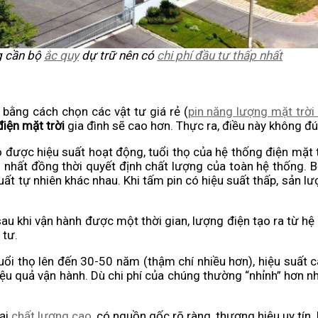
g cần bộ
ắc quy
dự trữ nên có
chi phí đầu tư thấp nhất
 bằng cách chọn các vật tư giá rẻ (
pin năng lượng mặt trời 
điện mặt trời
gia đình sẽ cao hơn. Thực ra, điều này không đ
được hiệu suất hoạt động, tuổi thọ của hệ thống điện mặt tr
o nhất đồng thời quyết định chất lượng của toàn hệ thống. B
uất tự nhiên khác nhau. Khi tấm pin có hiệu suất thấp, sản lư
 sau khi vận hành được một thời gian, lượng điện tạo ra từ h
 tư.
uổi thọ lên đến 30-50 năm (thậm chí nhiều hơn), hiệu suất 
hiệu quả vận hành. Dù chi phí của chúng thường “nhỉnh” hơn 
oại
chất lượng cao
, có nguồn gốc rõ ràng, thương hiệu uy tín. B