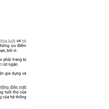
 hòa lưới
và
hệ
 những ưu điểm
n, bởi vì:
o phải trang bị
c rút ngắn.
ện gia dụng và
thống điện mặt
ng tuổi thọ của
ng của hệ thống