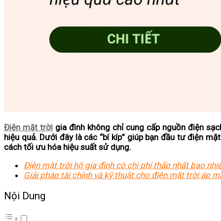
Điện mặt trời
gia đình không chỉ cung cấp nguồn điện sạch
hiệu quả. Dưới đây là các “bí kíp” giúp bạn
đầu tư điện mặt 
cách tối ưu hóa hiệu suất sử dụng.
Điện mặt trời hộ gia đình có chi phí thấp nhất bao nhi
Giải pháp tài chính và kỹ thuật cho điện mặt trời áp m
Nội Dung