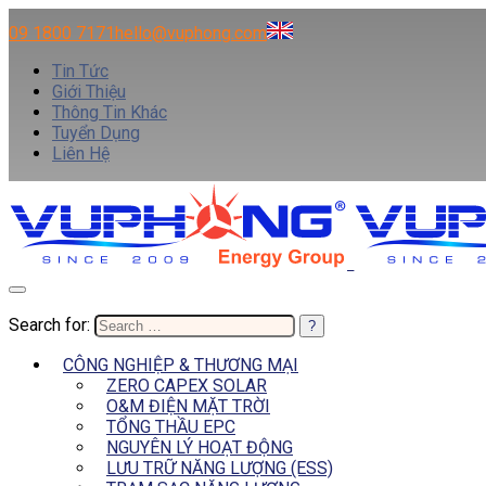
09 1800 7171
hello@vuphong.com
Tin Tức
Giới Thiệu
Thông Tin Khác
Tuyển Dụng
Liên Hệ
Search for:
CÔNG NGHIỆP & THƯƠNG MẠI
ZERO CAPEX SOLAR
O&M ĐIỆN MẶT TRỜI
TỔNG THẦU EPC
NGUYÊN LÝ HOẠT ĐỘNG
LƯU TRỮ NĂNG LƯỢNG (ESS)