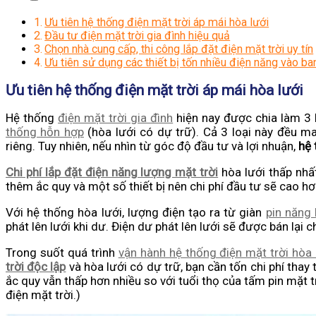
Ưu tiên hệ thống điện mặt trời áp mái hòa lưới
Đầu tư điện mặt trời gia đình hiệu quả
Chọn nhà cung cấp, thi công lắp đặt điện mặt trời uy tín
Ưu tiên sử dụng các thiết bị tốn nhiều điện năng vào ba
Ưu tiên hệ thống điện mặt trời áp mái hòa lưới
Hệ thống
điện mặt trời gia đình
hiện nay được chia làm 3 
thống hỗn hợp
(hòa lưới có dự trữ). Cả 3 loại này đều m
riêng. Tuy nhiên, nếu nhìn từ góc độ đầu tư và lợi nhuận,
hệ 
Chi phí lắp đặt điện năng lượng mặt trời
hòa lưới thấp nhất
thêm ắc quy và một số thiết bị nên chi phí đầu tư sẽ cao hơ
Với hệ thống hòa lưới, lượng điện tạo ra từ giàn
pin năng 
phát lên lưới khi dư. Điện dư phát lên lưới sẽ được bán lại c
Trong suốt quá trình
vận hành hệ thống điện mặt trời hòa 
trời độc lập
và hòa lưới có dự trữ, bạn cần tốn chi phí thay
ắc quy vẫn thấp hơn nhiều so với tuổi thọ của tấm pin mặt 
điện mặt trời.)