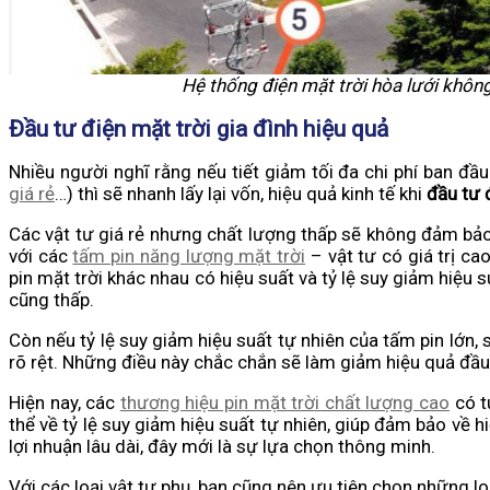
Hệ thống điện mặt trời hòa lưới khôn
Đầu tư điện mặt trời gia đình hiệu quả
Nhiều người nghĩ rằng nếu tiết giảm tối đa chi phí ban đầu
giá rẻ
…) thì sẽ nhanh lấy lại vốn, hiệu quả kinh tế khi
đầu tư 
Các vật tư giá rẻ nhưng chất lượng thấp sẽ không đảm bảo 
với các
tấm pin năng lượng mặt trời
– vật tư có giá trị ca
pin mặt trời khác nhau có hiệu suất và tỷ lệ suy giảm hiệu s
cũng thấp.
Còn nếu tỷ lệ suy giảm hiệu suất tự nhiên của tấm pin lớn,
rõ rệt. Những điều này chắc chắn sẽ làm giảm hiệu quả đầu
Hiện nay, các
thương hiệu pin mặt trời chất lượng cao
có t
thể về tỷ lệ suy giảm hiệu suất tự nhiên, giúp đảm bảo về 
lợi nhuận lâu dài, đây mới là sự lựa chọn thông minh.
Với các loại vật tư phụ, bạn cũng nên ưu tiên chọn những l