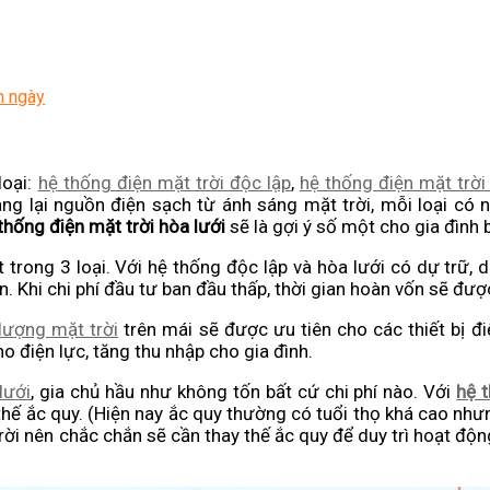
n ngày
loại:
hệ thống điện mặt trời độc lập
,
hệ thống điện mặt trời
ang lại nguồn điện sạch từ ánh sáng mặt trời, mỗi loại có
thống điện mặt trời hòa lưới
sẽ là gợi ý số một cho gia đình bạ
 trong 3 loại. Với hệ thống độc lập và hòa lưới có dự trữ, d
n. Khi chi phí đầu tư ban đầu thấp, thời gian hoàn vốn sẽ đượ
lượng mặt trời
trên mái sẽ được ưu tiên cho các thiết bị đi
ho điện lực, tăng thu nhập cho gia đình.
lưới
, gia chủ hầu như không tốn bất cứ chi phí nào. Với
hệ 
 thế ắc quy. (Hiện nay ắc quy thường có tuổi thọ khá cao như
trời nên chắc chắn sẽ cần thay thế ắc quy để duy trì hoạt độ