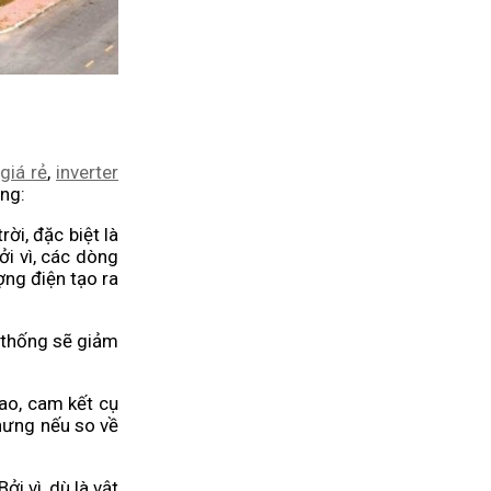
giá rẻ
,
inverter
úng:
ời, đặc biệt là
ởi vì, các dòng
ợng điện tạo ra
ệ thống sẽ giảm
cao, cam kết cụ
nhưng nếu so về
ởi vì, dù là vật