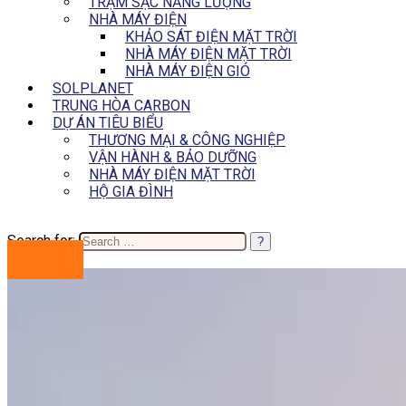
TRẠM SẠC NĂNG LƯỢNG
NHÀ MÁY ĐIỆN
KHẢO SÁT ĐIỆN MẶT TRỜI
NHÀ MÁY ĐIỆN MẶT TRỜI
NHÀ MÁY ĐIỆN GIÓ
SOLPLANET
TRUNG HÒA CARBON
DỰ ÁN TIÊU BIỂU
THƯƠNG MẠI & CÔNG NGHIỆP
VẬN HÀNH & BẢO DƯỠNG
NHÀ MÁY ĐIỆN MẶT TRỜI
HỘ GIA ĐÌNH
Search for:
BÁO GIÁ