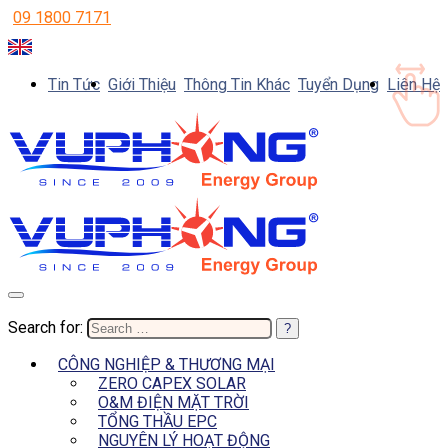
09 1800 7171
Tin Tức
Giới Thiệu
Thông Tin Khác
Tuyển Dụng
Liên Hệ
Search for:
CÔNG NGHIỆP & THƯƠNG MẠI
ZERO CAPEX SOLAR
O&M ĐIỆN MẶT TRỜI
TỔNG THẦU EPC
NGUYÊN LÝ HOẠT ĐỘNG