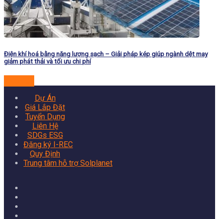
Điện khí hoá bằng năng lượng sạch – Giải pháp kép giúp ngành dệt may
giảm phát thải và tối ưu chi phí
Đọc tiếp
Dự Án
Giá Lắp Đặt
Tuyển Dụng
Liên Hệ
SDGs ESG
Đăng ký I-REC
Quy Định
Trung tâm hỗ trợ Solplanet