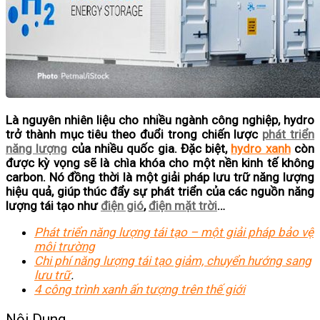
Là nguyên nhiên liệu cho nhiều ngành công nghiệp, hydro
trở thành mục tiêu theo đuổi trong chiến lược
phát triển
năng lượng
của nhiều quốc gia. Đặc biệt,
hydro xanh
còn
được kỳ vọng sẽ là chìa khóa cho một nền kinh tế không
carbon. Nó đồng thời là một giải pháp lưu trữ năng lượng
hiệu quả, giúp thúc đẩy sự phát triển của các nguồn năng
lượng tái tạo như
điện gió
,
điện mặt trời
…
Phát triển năng lượng tái tạo – một giải pháp bảo vệ
môi trường
Chi phí năng lượng tái tạo giảm, chuyển hướng sang
lưu trữ
.
4 công trình xanh ấn tượng trên thế giới
Nội Dung