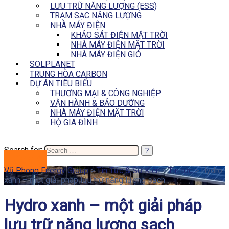
LƯU TRỮ NĂNG LƯỢNG (ESS)
TRẠM SẠC NĂNG LƯỢNG
NHÀ MÁY ĐIỆN
KHẢO SÁT ĐIỆN MẶT TRỜI
NHÀ MÁY ĐIỆN MẶT TRỜI
NHÀ MÁY ĐIỆN GIÓ
SOLPLANET
TRUNG HÒA CARBON
DỰ ÁN TIÊU BIỂU
THƯƠNG MẠI & CÔNG NGHIỆP
VẬN HÀNH & BẢO DƯỠNG
NHÀ MÁY ĐIỆN MẶT TRỜI
HỘ GIA ĐÌNH
Search for:
BÁO GIÁ
Vũ Phong Energy Group
>
Tin Tức & Sự Kiện
>
Tin tức
>
Hydro
xanh – một giải pháp lưu trữ năng lượng sạch
Hydro xanh – một giải pháp
lưu trữ năng lượng sạch