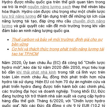
Hydro được nhiều quốc gia trên thế giới quan tâm trong
vai trò là một
nguồn năng lượng sạch
thay thế nhiên liệu
hóa thạch. Hydro còn được chú trọng như một chiến lược
lưu trữ năng lượng
để tận dụng triệt để những lợi ích của
năng lượng tái tạo, đáp ứng nhu cầu
chuyển dịch năng
lượng
và giải quyết các vấn đề môi trường trong khi vẫn
đảm bảo an ninh năng lượng quốc gia.
Thuế carbon và bảo vệ môi trường: định giá cho sự
bền vững
Cơ hội và thách thức trong phát triển năng lượng tái
tạo tại TP.HCM
Năm 2020, Ủy ban châu Âu (EC) đã công bố “Chiến lược
hydro mới”, kéo dài từ năm 2020 đến 2050, mục tiêu loại
bỏ dần
khí thải phát nhà kính
trong tất cả lĩnh vực trên
toàn Liên minh châu Âu, đồng thời phát triển hơn nữa
hydro tái sử dụng. Hiện EU có hơn 70 dự án nghiên cứu và
phát triển hydro đang được tiến hành bởi các chính phủ,
các trường đại học và doanh nghiệp. Trong khối EU, Đức
đang hướng tới trở thành nhà sản xuất và cung cấp hydro
hàng đầu thế giới. Tháng 6/2020, với “Chiến lược hydro
quốc gia”, Nội các Đức đã đồng ý chi 9 tỷ EUR (10,2 tỷ