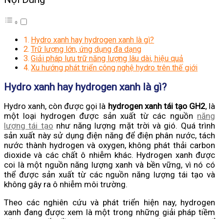
Hydro xanh hay hydrogen xanh là gì?
Trữ lượng lớn, ứng dụng đa dạng
Giải pháp lưu trữ năng lượng lâu dài, hiệu quả
Xu hướng phát triển công nghệ hydro trên thế giới
Hydro xanh hay hydrogen xanh là gì?
Hydro xanh, còn được gọi là
hydrogen xanh tái tạo GH2
, là
một loại hydrogen được sản xuất từ các nguồn
năng
lượng tái tạo
như năng lượng mặt trời và gió. Quá trình
sản xuất này sử dụng điện năng để điện phân nước, tách
nước thành hydrogen và oxygen, không phát thải carbon
dioxide và các chất ô nhiễm khác. Hydrogen xanh được
coi là một nguồn năng lượng xanh và bền vững, vì nó có
thể được sản xuất từ các nguồn năng lượng tái tạo và
không gây ra ô nhiễm môi trường.
Theo các nghiên cứu và phát triển hiện nay, hydrogen
xanh đang được xem là một trong những giải pháp tiềm