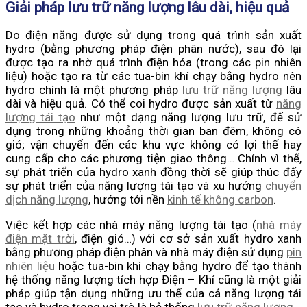
Giải pháp lưu trữ năng lượng lâu dài, hiệu quả
Do điện năng được sử dụng trong quá trình sản xuất
hydro (bằng phương pháp điện phân nước), sau đó lại
được tạo ra nhờ quá trình điện hóa (trong các pin nhiên
liệu) hoặc tạo ra từ các tua-bin khí chạy bằng hydro nên
hydro chính là một phương pháp
lưu trữ năng lượng
lâu
dài và hiệu quả. Có thể coi hydro được sản xuất từ
năng
lượng tái tạo
như một dạng năng lượng lưu trữ, để sử
dụng trong những khoảng thời gian ban đêm, không có
gió; vận chuyển đến các khu vực không có lợi thế hay
cung cấp cho các phương tiện giao thông… Chính vì thế,
sự phát triển của hydro xanh đồng thời sẽ giúp thúc đẩy
sự phát triển của năng lượng tái tạo và xu hướng
chuyển
dịch năng lượng
, hướng tới nền
kinh tế không carbon
.
Việc kết hợp các nhà máy năng lượng tái tạo (
nhà máy
điện mặt trời
, điện gió…) với cơ sở sản xuất hydro xanh
bằng phương pháp điện phân và nhà máy điện sử dụng
pin
nhiên liệu
hoặc tua-bin khí chạy bằng hydro để tạo thành
hệ thống năng lượng tích hợp Điện – Khí cũng là một giải
pháp giúp tận dụng những ưu thế của cả năng lượng tái
tạo và hydro trong vai trò là hệ thống
lưu trữ năng lượng
.