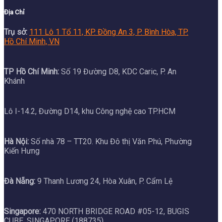
Địa Chỉ
Trụ sở:
111 Lô 1 Tổ 11, KP. Đồng An 3, P. Bình Hòa, TP.
Hồ Chí Minh, VN
TP Hồ Chí Minh:
Số 19 Đường D8, KDC Caric, P. An
Khánh
Lô I-14.2, Đường D14, khu Công nghệ cao TP.HCM
Hà Nội:
Số nhà 78 – TT20. Khu Đô thị Văn Phú, Phường
Kiến Hưng
Đà Nẵng:
9 Thanh Lương 24, Hòa Xuân, P. Cẩm Lệ
Singapore:
470 NORTH BRIDGE ROAD #05-12, BUGIS
CUBE, SINGAPORE (188735)