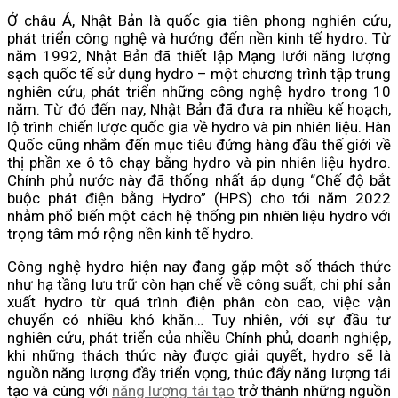
Ở châu Á, Nhật Bản là quốc gia tiên phong nghiên cứu,
phát triển công nghệ và hướng đến nền kinh tế hydro. Từ
năm 1992, Nhật Bản đã thiết lập Mạng lưới năng lượng
sạch quốc tế sử dụng hydro – một chương trình tập trung
nghiên cứu, phát triển những công nghệ hydro trong 10
năm. Từ đó đến nay, Nhật Bản đã đưa ra nhiều kế hoạch,
lộ trình chiến lược quốc gia về hydro và pin nhiên liệu. Hàn
Quốc cũng nhắm đến mục tiêu đứng hàng đầu thế giới về
thị phần xe ô tô chạy bằng hydro và pin nhiên liệu hydro.
Chính phủ nước này đã thống nhất áp dụng “Chế độ bắt
buộc phát điện bằng Hydro” (HPS) cho tới năm 2022
nhằm phổ biến một cách hệ thống pin nhiên liệu hydro với
trọng tâm mở rộng nền kinh tế hydro.
Công nghệ hydro hiện nay đang gặp một số thách thức
như hạ tầng lưu trữ còn hạn chế về công suất, chi phí sản
xuất hydro từ quá trình điện phân còn cao, việc vận
chuyển có nhiều khó khăn… Tuy nhiên, với sự đầu tư
nghiên cứu, phát triển của nhiều Chính phủ, doanh nghiệp,
khi những thách thức này được giải quyết, hydro sẽ là
nguồn năng lượng đầy triển vọng, thúc đẩy năng lượng tái
tạo và cùng với
năng lượng tái tạo
trở thành những nguồn