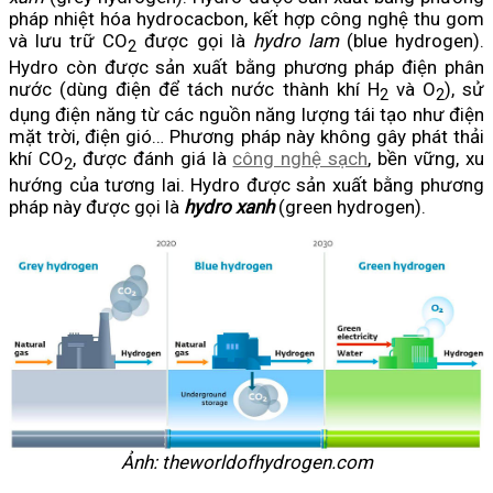
pháp nhiệt hóa hydrocacbon, kết hợp công nghệ thu gom
và lưu trữ CO
được gọi là
hydro lam
(blue hydrogen).
2
Hydro còn được sản xuất bằng phương pháp điện phân
nước (dùng điện để tách nước thành khí H
và O
), sử
2
2
dụng điện năng từ các nguồn năng lượng tái tạo như điện
mặt trời, điện gió… Phương pháp này không gây phát thải
khí CO
, được đánh giá là
công nghệ sạch
, bền vững, xu
2
hướng của tương lai. Hydro được sản xuất bằng phương
pháp này được gọi là
hydro xanh
(green hydrogen).
Ảnh: theworldofhydrogen.com