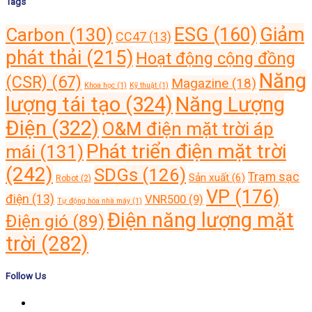
Tags
Giảm
ESG
(160)
Carbon
(130)
CC47
(13)
phát thải
(215)
Hoạt động cộng đồng
Năng
(CSR)
(67)
Magazine
(18)
Khoa học
(1)
Kỹ thuật
(1)
lượng tái tạo
(324)
Năng Lượng
Điện
(322)
O&M điện mặt trời áp
Phát triển điện mặt trời
mái
(131)
(242)
SDGs
(126)
Trạm sạc
Sản xuất
(6)
Robot
(2)
VP
(176)
điện
(13)
VNR500
(9)
Tự động hóa nhà máy
(1)
Điện năng lượng mặt
Điện gió
(89)
trời
(282)
Follow Us