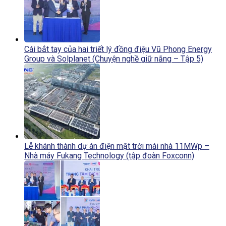
Cái bắt tay của hai triết lý đồng điệu Vũ Phong Energy
Group và Solplanet (Chuyện nghề giữ nắng – Tập 5)
Lễ khánh thành dự án điện mặt trời mái nhà 11MWp –
Nhà máy Fukang Technology (tập đoàn Foxconn)