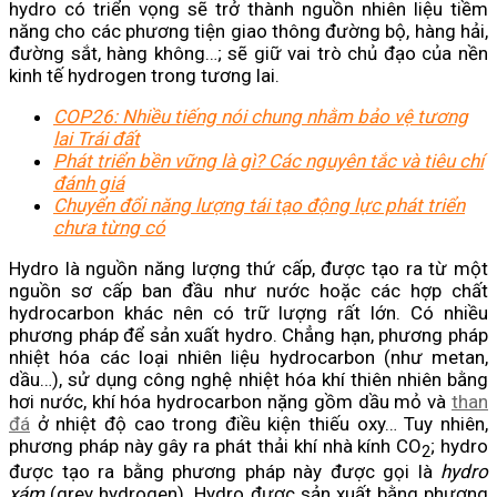
hydro có triển vọng sẽ trở thành nguồn nhiên liệu tiềm
năng cho các phương tiện giao thông đường bộ, hàng hải,
đường sắt, hàng không…; sẽ giữ vai trò chủ đạo của nền
kinh tế hydrogen trong tương lai.
COP26: Nhiều tiếng nói chung nhằm bảo vệ tương
lai Trái đất
Phát triển bền vững là gì? Các nguyên tắc và tiêu chí
đánh giá
Chuyển đổi năng lượng tái tạo động lực phát triển
chưa từng có
Hydro là nguồn năng lượng thứ cấp, được tạo ra từ một
nguồn sơ cấp ban đầu như nước hoặc các hợp chất
hydrocarbon khác nên có trữ lượng rất lớn. Có nhiều
phương pháp để sản xuất hydro. Chẳng hạn, phương pháp
nhiệt hóa các loại nhiên liệu hydrocarbon (như metan,
dầu…), sử dụng công nghệ nhiệt hóa khí thiên nhiên bằng
hơi nước, khí hóa hydrocarbon nặng gồm dầu mỏ và
than
đá
ở nhiệt độ cao trong điều kiện thiếu oxy… Tuy nhiên,
phương pháp này gây ra phát thải khí nhà kính CO
; hydro
2
được tạo ra bằng phương pháp này được gọi là
hydro
xám
(grey hydrogen). Hydro được sản xuất bằng phương