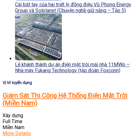
Cái bắt tay của hai triết lý đồng điệu Vũ Phong Energy
Group và Solplanet (Chuyện nghề giữ nắng – Tập 5)
Lễ khánh thành dự án điện mặt trời mái nhà 11MWp –
Nhà máy Fukang Technology (tập đoàn Foxconn)
Vị trí tuyển dụng
Giám Sát Thi Công Hệ Thống Điện Mặt Trời
(Miền Nam)
Xây dựng
Full Time
Miền Nam
More Details