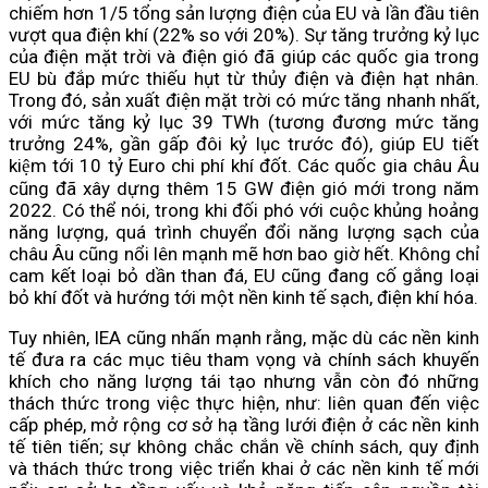
chiếm hơn 1/5 tổng sản lượng điện của EU và lần đầu tiên
vượt qua điện khí (22% so với 20%). Sự tăng trưởng kỷ lục
của điện mặt trời và điện gió đã giúp các quốc gia trong
EU bù đắp mức thiếu hụt từ thủy điện và điện hạt nhân.
Trong đó, sản xuất điện mặt trời có mức tăng nhanh nhất,
với mức tăng kỷ lục 39 TWh (tương đương mức tăng
trưởng 24%, gần gấp đôi kỷ lục trước đó), giúp EU tiết
kiệm tới 10 tỷ Euro chi phí khí đốt. Các quốc gia châu Âu
cũng đã xây dựng thêm 15 GW điện gió mới trong năm
2022. Có thể nói, trong khi đối phó với cuộc khủng hoảng
năng lượng, quá trình chuyển đổi năng lượng sạch của
châu Âu cũng nổi lên mạnh mẽ hơn bao giờ hết. Không chỉ
cam kết loại bỏ dần than đá, EU cũng đang cố gắng loại
bỏ khí đốt và hướng tới một nền kinh tế sạch, điện khí hóa.
Tuy nhiên, IEA cũng nhấn mạnh rằng, mặc dù các nền kinh
tế đưa ra các mục tiêu tham vọng và chính sách khuyến
khích cho năng lượng tái tạo nhưng vẫn còn đó những
thách thức trong việc thực hiện, như: liên quan đến việc
cấp phép, mở rộng cơ sở hạ tầng lưới điện ở các nền kinh
tế tiên tiến; sự không chắc chắn về chính sách, quy định
và thách thức trong việc triển khai ở các nền kinh tế mới