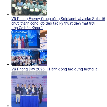
Vũ Phong Energy Group cùng Solplanet và Jinko Solar tổ
chức thành công lớp đào tạo kỹ thuật điện mặt trời –
Lớp Cơ bản Khóa 1
Vũ Phong Day 2026 – Hành động tạo dựng tương lai