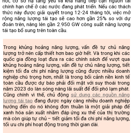
nổi; cơ sở hạ tầng yếu và khả năng tiếp cận nguồn tài
chính hạn chế ở các nước đang phát triển. Nếu các thách
thức này được giải quyết trong 12-24 tháng tới, việc mở
rộng năng lượng tái tạo sẽ cao hơn gần 25% so với dự
đoán trên, nâng lên gần 2.950 GW công suất năng lượng
tái tạo bổ sung trên toàn cầu.
Trong khủng hoảng năng lượng, vấn đề tự chủ năng
lượng trở nên cấp thiết hơn bao giờ hết. Và trong khi các
quốc gia đồng loạt đưa ra các chính sách để vượt qua
khủng hoảng năng lượng, vấn đề tự chủ năng lượng, tiết
kiệm tối đa chi phí năng lượng cũng được nhiều doanh
nghiệp chú trọng hơn, nhất là trong bối cảnh nền kinh tế
toàn cầu được dự báo phải đối mặt với suy thoái trong
năm 2023 do làn sóng nâng lãi suất để đối phó lạm phát.
Cũng chính vì thế, chủ động
sử dụng các nguồn năng
lượng tái tạo
đang được ngày càng nhiều doanh nghiệp
hướng đến do nó không đơn thuần là một giải pháp để
xanh hóa sản xuất nhằm đáp ứng xu thế của thị trường
mà còn giúp tự chủ – tiết giảm tối đa chi phí năng lượng,
tối ưu chi phí hoạt động trong thời gian dài.