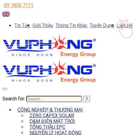
09 1800 7171
Tin Tức
Giới Thiệu
Thông Tin Khác
Tuyển Dụng
Liên Hệ
Search for:
CÔNG NGHIỆP & THƯƠNG MẠI
ZERO CAPEX SOLAR
O&M ĐIỆN MẶT TRỜI
TỔNG THẦU EPC
NGUYÊN LÝ HOẠT ĐỘNG