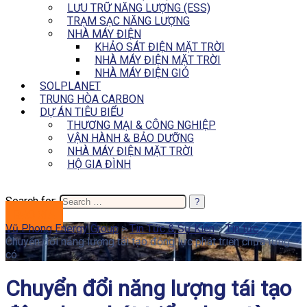
LƯU TRỮ NĂNG LƯỢNG (ESS)
TRẠM SẠC NĂNG LƯỢNG
NHÀ MÁY ĐIỆN
KHẢO SÁT ĐIỆN MẶT TRỜI
NHÀ MÁY ĐIỆN MẶT TRỜI
NHÀ MÁY ĐIỆN GIÓ
SOLPLANET
TRUNG HÒA CARBON
DỰ ÁN TIÊU BIỂU
THƯƠNG MẠI & CÔNG NGHIỆP
VẬN HÀNH & BẢO DƯỠNG
NHÀ MÁY ĐIỆN MẶT TRỜI
HỘ GIA ĐÌNH
Search for:
BÁO GIÁ
Vũ Phong Energy Group
>
Tin Tức & Sự Kiện
>
Tin tức
>
Chuyển đổi năng lượng tái tạo động lực phát triển chưa từng
có
Chuyển đổi năng lượng tái tạo