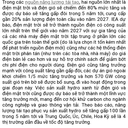
Trong các
nguồn năng lượng tái tạo
, hai nguồn lớn nhất là
điện mặt trời và điện gió sẽ chiếm đến 80% mức tăng và
được dự báo sẽ tăng gấp đôi trong 5 năm tới, cung cấp
gần 20% sản lượng điện toàn cầu vào năm 2027. IEA dự
báo, điện mặt trời sẽ trở thành nguồn điện có công suất
lớn nhất trên thế giới vào năm 2027 với sự gia tăng của
cả các nhà máy điện mặt trời tập trung ở phần lớn các
quốc gia trên toàn thế giới (do là lựa chọn ít tốn kém nhất
để phát triển nguồn điện mới) cũng như các hệ thống điện
mặt trời phân tán (như trên các tòa nhà, nhà máy) do giá
điện bán lẻ cao hơn và sự hỗ trợ chính sách để giảm bớt
chi phí điện cho người dùng. Điện gió cũng tăng trưởng
mạnh với công suất tăng gần gấp đôi, các dự án gió ngoài
khơi chiếm 1/5 mức tăng trưởng và hơn 570 GW công
suất gió trên bờ sẽ được bổ sung, đi vào hoạt động trong
giai đoạn này. Việc sản xuất hydro xanh từ điện gió và
điện mặt trời cũng được dự báo sẽ trở thành một lĩnh vực
tăng trưởng mới, mang đến cơ hội khử carbon cho ngành
công nghiệp và giao thông vận tải. Theo báo cáo, năng
lượng tái tạo phục vụ sản xuất hydro sẽ tăng gấp 100 lần
trong 5 năm tới và Trung Quốc, Úc, Chile, Hoa Kỳ sẽ là 4
thị trường dẫn đầu về tốc độ tăng trưởng.