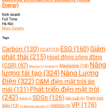
Energy)
Kinh doanh
Full Time
Hà Nội
More Details
Tags
Giảm
ESG
(160)
Carbon
(130)
CC47
(13)
phát thải
(215)
Hoạt động cộng đồng
Năng
(CSR)
(67)
Magazine
(18)
Khoa học
(1)
Kỹ thuật
(1)
lượng tái tạo
(324)
Năng Lượng
Điện
(322)
O&M điện mặt trời áp
Phát triển điện mặt trời
mái
(131)
(242)
SDGs
(126)
Trạm sạc
Sản xuất
(6)
Robot
(2)
VP
(176)
điện
(13)
VNR500
(9)
Tự động hóa nhà máy
(1)