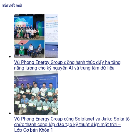
Bài viết mới
Vũ Phong Energy Group đồng hành thúc đẩy hạ tầng
năng lượng cho kỷ nguyên AI và trung tâm dữ liệu
Vũ Phong Energy Group cùng Solplanet và Jinko Solar tổ
chức thành công lớp đào tạo kỹ thuật điện mặt trời –
Lớp Cơ bản Khóa 1