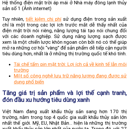
Hệ thống điện mặt trời áp mái ở Nhà máy đông lạnh thủy
sản số 1 (Ảnh internet)
Tuy nhiên,
tiết kiệm chi phí
sử dụng điện trong sản xuất
chỉ là một trong các lợi ích trước mắt dễ thấy nhất của
điện mặt trời nói riêng, năng lượng tái tạo nói chung đối
với các doanh nghiệp. Sử dụng năng lượng sạch được
xem là một chiến lược khôn ngoan còn bởi nó có thể giúp
mở ra những cơ hội “vàng” để sản phẩm dễ tiếp cận người
tiêu dùng hơn, nhất là ở những thị trường quốc tế khó tính.
Tái chế tấm pin mặt trời: Lợi ích cả về kinh tế lẫn môi
trường
Một số công nghệ lưu trữ năng lượng đang được sử
dụng phổ biến
Tăng giá trị sản phẩm và lợi thế cạnh tranh,
đón đầu xu hướng tiêu dùng xanh
Việt Nam đang xuất khẩu thủy sản sang hơn 170 thị
trường, nằm trong top 4 quốc gia xuất khẩu thủy sản lớn
nhất thế giới. Mỹ, EU, Nhật Bản… hiện là những thị trường
xuất khẩu thủy sản lớn nhất của nước ta. Trong đó, với 27