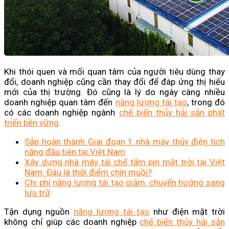
Khi thói quen và mối quan tâm của người tiêu dùng thay
đổi, doanh nghiệp cũng cần thay đổi để đáp ứng thị hiếu
mới của thị trường. Đó cũng là lý do ngày càng nhiều
doanh nghiệp quan tâm đến
năng lượng tái tạo
, trong đó
có các doanh nghiệp ngành
chế biến thủy hải sản phát
triển bền vững
.
Sắp hoàn thành Giai đoạn 1 nhà máy thủy điện tích
năng đầu tiên tại Việt Nam
Xây dựng nhà máy tái chế tấm pin mặt trời tại Việt
Nam: Đâu là thời điểm chín muồi?
Chi phí năng lượng tái tạo giảm, chuyển hướng sang
lưu trữ
Tận dụng nguồn
năng lượng tái tạo
như điện mặt trời
không chỉ giúp các doanh nghiệp
chế biến thủy hải sản