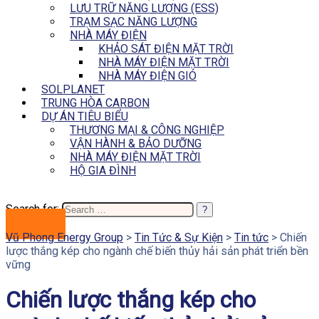
LƯU TRỮ NĂNG LƯỢNG (ESS)
TRẠM SẠC NĂNG LƯỢNG
NHÀ MÁY ĐIỆN
KHẢO SÁT ĐIỆN MẶT TRỜI
NHÀ MÁY ĐIỆN MẶT TRỜI
NHÀ MÁY ĐIỆN GIÓ
SOLPLANET
TRUNG HÒA CARBON
DỰ ÁN TIÊU BIỂU
THƯƠNG MẠI & CÔNG NGHIỆP
VẬN HÀNH & BẢO DƯỠNG
NHÀ MÁY ĐIỆN MẶT TRỜI
HỘ GIA ĐÌNH
Search for:
BÁO GIÁ
Vũ Phong Energy Group
>
Tin Tức & Sự Kiện
>
Tin tức
>
Chiến
lược thắng kép cho ngành chế biến thủy hải sản phát triển bền
vững
Chiến lược thắng kép cho