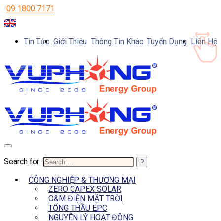
09 1800 7171
Tin Tức
Giới Thiệu
Thông Tin Khác
Tuyển Dụng
Liên Hệ
Search for:
CÔNG NGHIỆP & THƯƠNG MẠI
ZERO CAPEX SOLAR
O&M ĐIỆN MẶT TRỜI
TỔNG THẦU EPC
NGUYÊN LÝ HOẠT ĐỘNG