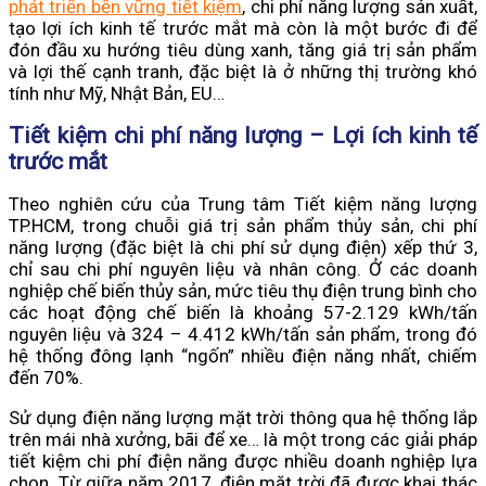
phát triển bền vững
tiết kiệm
, chi phí năng lượng sản xuất,
tạo lợi ích kinh tế trước mắt mà còn là một bước đi để
đón đầu xu hướng tiêu dùng xanh, tăng giá trị sản phẩm
và lợi thế cạnh tranh, đặc biệt là ở những thị trường khó
tính như Mỹ, Nhật Bản, EU…
Tiết kiệm chi phí năng lượng – Lợi ích kinh tế
trước mắt
Theo nghiên cứu của Trung tâm Tiết kiệm năng lượng
TP.HCM, trong chuỗi giá trị sản phẩm thủy sản, chi phí
năng lượng (đặc biệt là chi phí sử dụng điện) xếp thứ 3,
chỉ sau chi phí nguyên liệu và nhân công. Ở các doanh
nghiệp chế biến thủy sản, mức tiêu thụ điện trung bình cho
các hoạt động chế biến là khoảng 57-2.129 kWh/tấn
nguyên liệu và 324 – 4.412 kWh/tấn sản phẩm, trong đó
hệ thống đông lạnh “ngốn” nhiều điện năng nhất, chiếm
đến 70%.
Sử dụng điện năng lượng mặt trời thông qua hệ thống lắp
trên mái nhà xưởng, bãi để xe… là một trong các giải pháp
tiết kiệm chi phí điện năng được nhiều doanh nghiệp lựa
chọn. Từ giữa năm 2017, điện mặt trời đã được khai thác