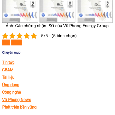
Ảnh: Các chứng nhận ISO của Vũ Phong Energy Group.
5/5 - (5 bình chọn)
Sau
Trước
Chuyên mục
Tin tức
CBAM
Tài liệu
Ứng dụng
Công nghệ
Vũ Phong News
Phát triển bền vững