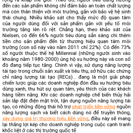
đến các sản phẩm không chỉ đảm bảo an toàn chất lượng
mà còn thân thiện với môi trường, gắn với bảo vệ hệ sinh
thái chung. Nhiều khảo sát cho thấy mức độ quan tâm
của người dùng đối với sản phẩm gắn với yếu tố môi
trường tăng lên rõ rệt. Chẳng hạn, theo khảo sát của
Nielsen, có đến 66% người tiêu dùng sẵn sàng chi thêm
tiền cho sản phẩm đến từ thương hiệu quan tâm môi
trường (con số này vào năm 2011 chỉ 22%). Có đến 73%
số người thuộc thế hệ Millennial (những người sinh vào
khoảng năm 1980-2000) ủng hộ xu hướng này và con số
đó đang tiếp tục tăng. Chính vì vậy, sử dụng năng lượng
tái tạo trong chuỗi sản xuất và tiêu thụ, sở hữu các chứng
chỉ năng lượng tái tạo (RECs)… đang là một giải pháp
chiến lược giúp các doanh nghiệp đón đầu xu hướng tiêu
dùng xanh, thu hút sự quan tâm, yêu thích của các khách
hàng tiềm năng. Khi các doanh nghiệp chế biến thủy hải
sản lắp đặt điện mặt trời, tận dụng nguồn năng lượng tái
tạo, có những động thái hỗ trợ
phát triển bền vững
nguồn
năng lượng sạch và biết cách dùng nó để truyền thông,
xây dựng giá trị thương hiệu bền vững
, điều này sẽ mang
lại thắng lợi kép cho doanh nghiệp trong cuộc cạnh tranh
khốc liệt ở các thị trường quốc tế.