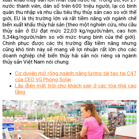
nước thành viên, dân số trên 600 triệu người, lại có bình
quân thu nhập và nhu cầu tiêu thụ thủy sản cao so với thế
giới, EU là thị trường lớn và rất tiềm năng với ngành chế
biến xuất khẩu thủy hải sản (theo một nghiên cứu, nhu cầu
thủy sản ở EU đạt mức 22,03 kg/người/năm, cao hơn
5,34kg/người/năm so với mức trung bình của thế giới).
Chinh phục được các thị trường đầy tiềm năng nhưng
cũng khó tính này sẽ mang về lợi nhuận rất lớn cho các
doanh nghiệp chế biến thủy hải sản nói riêng và ngành
thủy sản Việt Nam nói chung.
Cơ duyên mở rộng ngành năng lượng tái tạo tại C47
của CEO Vũ Phong Solar
Lắp điện mặt trời cho khách sạn ở các tòa nhà cao
tầng