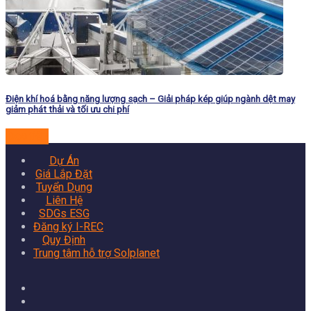
Điện khí hoá bằng năng lượng sạch – Giải pháp kép giúp ngành dệt may
giảm phát thải và tối ưu chi phí
Đọc tiếp
Dự Án
Giá Lắp Đặt
Tuyển Dụng
Liên Hệ
SDGs ESG
Đăng ký I-REC
Quy Định
Trung tâm hỗ trợ Solplanet