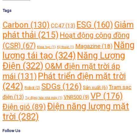
Tags
Giảm
ESG
(160)
Carbon
(130)
CC47
(13)
phát thải
(215)
Hoạt động cộng đồng
Năng
(CSR)
(67)
Magazine
(18)
Khoa học
(1)
Kỹ thuật
(1)
lượng tái tạo
(324)
Năng Lượng
Điện
(322)
O&M điện mặt trời áp
Phát triển điện mặt trời
mái
(131)
(242)
SDGs
(126)
Trạm sạc
Sản xuất
(6)
Robot
(2)
VP
(176)
điện
(13)
VNR500
(9)
Tự động hóa nhà máy
(1)
Điện năng lượng mặt
Điện gió
(89)
trời
(282)
Follow Us