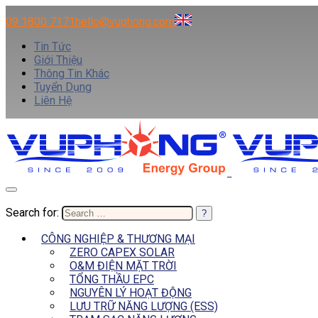
09 1800 7171
hello@vuphong.com
Tin Tức
Giới Thiệu
Thông Tin Khác
Tuyển Dụng
Liên Hệ
Search for:
CÔNG NGHIỆP & THƯƠNG MẠI
ZERO CAPEX SOLAR
O&M ĐIỆN MẶT TRỜI
TỔNG THẦU EPC
NGUYÊN LÝ HOẠT ĐỘNG
LƯU TRỮ NĂNG LƯỢNG (ESS)