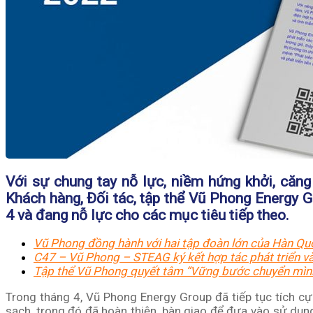
Với sự chung tay nỗ lực, niềm hứng khởi, căng
Khách hàng, Đối tác, tập thể Vũ Phong Energy G
4 và đang nỗ lực cho các mục tiêu tiếp theo.
Vũ Phong đồng hành với hai tập đoàn lớn của Hàn Q
C47 – Vũ Phong – STEAG ký kết hợp tác phát triển và 
Tập thể Vũ Phong quyết tâm “Vững bước chuyển mìn
Trong tháng 4, Vũ Phong Energy Group đã tiếp tục tích cự
sạch, trong đó đã hoàn thiện, bàn giao để đưa vào sử dụn