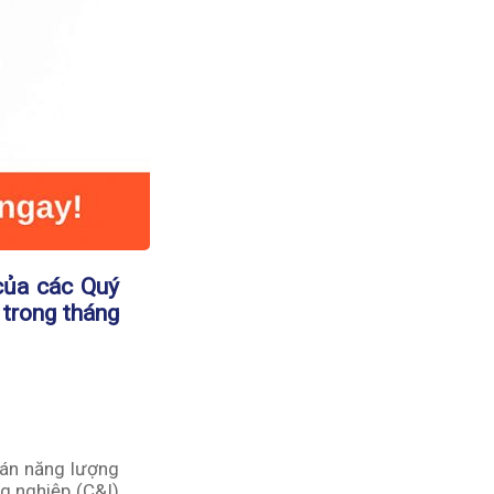
 của các Quý
 trong tháng
 án năng lượng
g nghiệp
(C&I)