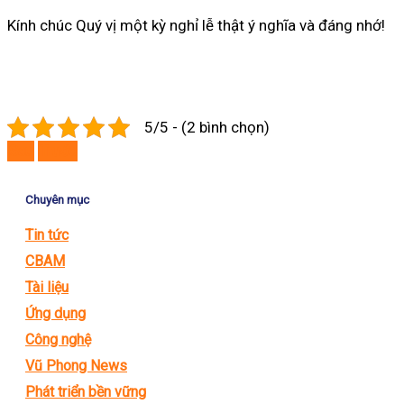
Kính chúc Quý vị một kỳ nghỉ lễ thật ý nghĩa và đáng nhớ!
5/5 - (2 bình chọn)
Sau
Trước
Chuyên mục
Tin tức
CBAM
Tài liệu
Ứng dụng
Công nghệ
Vũ Phong News
Phát triển bền vững