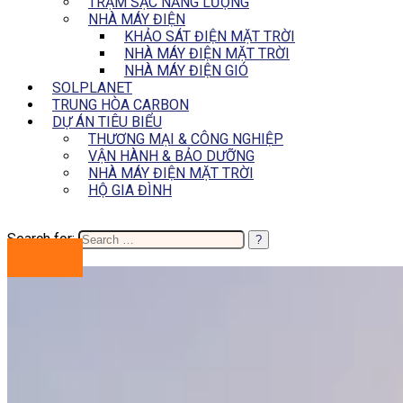
TRẠM SẠC NĂNG LƯỢNG
NHÀ MÁY ĐIỆN
KHẢO SÁT ĐIỆN MẶT TRỜI
NHÀ MÁY ĐIỆN MẶT TRỜI
NHÀ MÁY ĐIỆN GIÓ
SOLPLANET
TRUNG HÒA CARBON
DỰ ÁN TIÊU BIỂU
THƯƠNG MẠI & CÔNG NGHIỆP
VẬN HÀNH & BẢO DƯỠNG
NHÀ MÁY ĐIỆN MẶT TRỜI
HỘ GIA ĐÌNH
Search for:
BÁO GIÁ