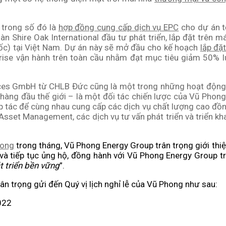
t trong số đó là
hợp đồng cung cấp dịch vụ EPC
cho dự án t
n Shire Oak International đầu tư phát triển, lắp đặt trên m
c) tại Việt Nam. Dự án này sẽ mở đầu cho kế hoạch
lắp đặ
rise vận hành trên toàn cầu nhằm đạt mục tiêu giảm 50% l
vices GmbH từ CHLB Đức cũng là một trong những hoạt độn
àng đầu thế giới – là một đối tác chiến lược của Vũ Phon
p tác để cùng nhau cung cấp các dịch vụ chất lượng cao đồn
 Asset Management, các dịch vụ tư vấn phát triển và triển kh
hong
trong tháng, Vũ Phong Energy Group trân trọng giới thiệ
và tiếp tục ủng hộ, đồng hành với Vũ Phong Energy Group tr
t triển bền vững
”.
ân trọng gửi đến Quý vị lịch nghỉ lễ của Vũ Phong như sau:
022