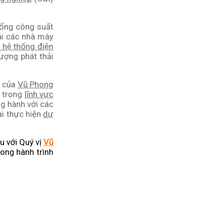
ổng công suất
ái các nhà máy
t hệ thống điện
ượng phát thải
g của
Vũ Phong
g trong
lĩnh vực
g hành với các
ai thực hiện
dự
u với Quý vị
Vũ
ong hành trình