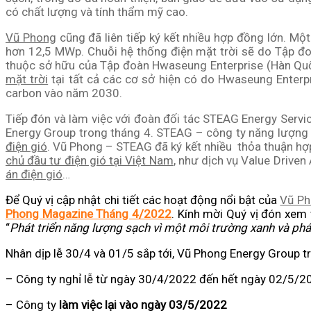
có chất lượng và tính thẩm mỹ cao.
Vũ Phong
cũng đã liên tiếp ký kết nhiều hợp đồng lớn. Mộ
hơn 12,5 MWp. Chuỗi hệ thống điện mặt trời sẽ do Tập đoà
thuộc sở hữu của Tập đoàn Hwaseung Enterprise (Hàn Quố
mặt trời
tại tất cả các cơ sở hiện có do Hwaseung Enterp
carbon vào năm 2030.
Tiếp đón và làm việc với đoàn đối tác STEAG Energy Ser
Energy Group trong tháng 4. STEAG – công ty năng lượng h
điện gió
. Vũ Phong – STEAG đã ký kết nhiều thỏa thuận hợ
chủ đầu tư điện gió tại Việt Nam
, như dịch vụ Value Driven
án điện gió
…
Để Quý vị cập nhật chi tiết các hoạt động nổi bật của
Vũ P
Phong Magazine Tháng 4/2022
. Kính mời Quý vị đón xem 
“
Phát triển năng lượng sạch vì một môi trường xanh và phá
Nhân dịp lễ 30/4 và 01/5 sắp tới, Vũ Phong Energy Group tr
– Công ty nghỉ lễ từ ngày 30/4/2022 đến hết ngày 02/5/2
– Công ty
làm việc lại vào ngày 03/5/2022