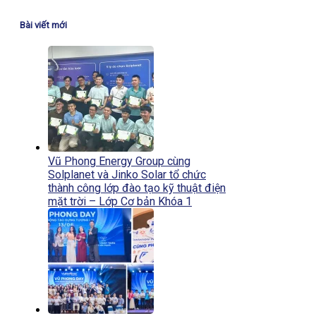
Bài viết mới
Vũ Phong Energy Group cùng
Solplanet và Jinko Solar tổ chức
thành công lớp đào tạo kỹ thuật điện
mặt trời – Lớp Cơ bản Khóa 1