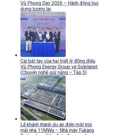
Vũ Phong Day 2026 – Hành động tạo
dựng tương lai
Cái bắt tay của hai triết lý đồng điệu
Vũ Phong Energy Group và Solplanet
(Chuyện nghề giữ nắng – Tập 5)
Lễ khánh thành dự án điện mặt trời
mái nhà 11MWp – Nhà máy Fukang