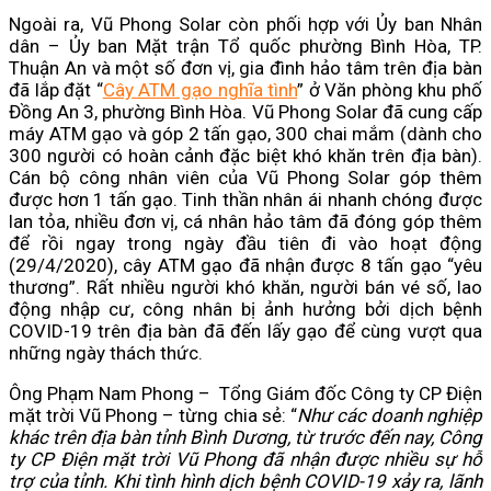
Ngoài ra, Vũ Phong Solar còn phối hợp với Ủy ban Nhân
dân – Ủy ban Mặt trận Tổ quốc phường Bình Hòa, TP.
Thuận An và một số đơn vị, gia đình hảo tâm trên địa bàn
đã lắp đặt “
Cây ATM gạo nghĩa tình
” ở Văn phòng khu phố
Đồng An 3, phường Bình Hòa. Vũ Phong Solar đã cung cấp
máy ATM gạo và góp 2 tấn gạo, 300 chai mắm (dành cho
300 người có hoàn cảnh đặc biệt khó khăn trên địa bàn).
Cán bộ công nhân viên của Vũ Phong Solar góp thêm
được hơn 1 tấn gạo. Tinh thần nhân ái nhanh chóng được
lan tỏa, nhiều đơn vị, cá nhân hảo tâm đã đóng góp thêm
để rồi ngay trong ngày đầu tiên đi vào hoạt động
(29/4/2020), cây ATM gạo đã nhận được 8 tấn gạo “yêu
thương”. Rất nhiều người khó khăn, người bán vé số, lao
động nhập cư, công nhân bị ảnh hưởng bởi dịch bệnh
COVID-19 trên địa bàn đã đến lấy gạo để cùng vượt qua
những ngày thách thức.
Ông Phạm Nam Phong – Tổng Giám đốc Công ty CP Điện
mặt trời Vũ Phong – từng chia sẻ: “
Như các doanh nghiệp
khác trên địa bàn tỉnh Bình Dương, từ trước đến nay, Công
ty CP Điện mặt trời Vũ Phong đã nhận được nhiều sự hỗ
trợ của tỉnh. Khi tình hình dịch bệnh COVID-19 xảy ra, lãnh