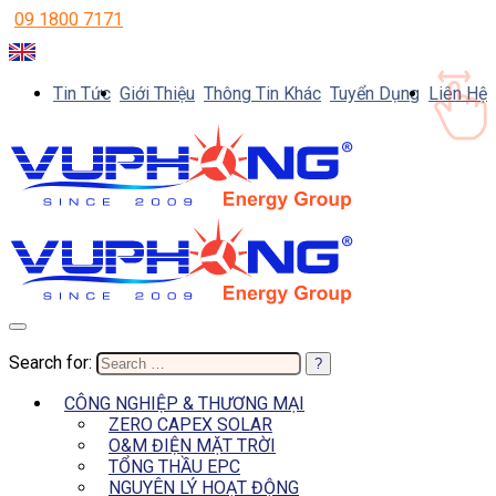
09 1800 7171
Tin Tức
Giới Thiệu
Thông Tin Khác
Tuyển Dụng
Liên Hệ
Search for:
CÔNG NGHIỆP & THƯƠNG MẠI
ZERO CAPEX SOLAR
O&M ĐIỆN MẶT TRỜI
TỔNG THẦU EPC
NGUYÊN LÝ HOẠT ĐỘNG