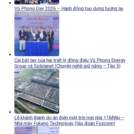
Vũ Phong Day 2026 – Hành động tạo dựng tương lai
Cái bắt tay của hai triết lý đồng điệu Vũ Phong Energy
Group và Solplanet (Chuyện nghề giữ nắng – Tập 5)
Lễ khánh thành dự án điện mặt trời mái nhà 11MWp –
Nhà máy Fukang Technology (tập đoàn Foxconn)