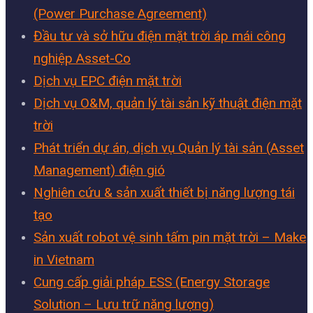
(Power Purchase Agreement)
Đầu tư và sở hữu điện mặt trời áp mái công
nghiệp Asset-Co
Dịch vụ EPC điện mặt trời
Dịch vụ O&M, quản lý tài sản kỹ thuật điện mặt
trời
Phát triển dự án, dịch vụ Quản lý tài sản (Asset
Management) điện gió
Nghiên cứu & sản xuất thiết bị năng lượng tái
tạo
Sản xuất robot vệ sinh tấm pin mặt trời – Make
in Vietnam
Cung cấp giải pháp ESS (Energy Storage
Solution – Lưu trữ năng lượng)