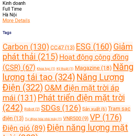
Kinh doanh
Full Time
Hà Nội
More Details
Tags
Giảm
ESG
(160)
Carbon
(130)
CC47
(13)
phát thải
(215)
Hoạt động cộng đồng
Năng
(CSR)
(67)
Magazine
(18)
Khoa học
(1)
Kỹ thuật
(1)
lượng tái tạo
(324)
Năng Lượng
Điện
(322)
O&M điện mặt trời áp
Phát triển điện mặt trời
mái
(131)
(242)
SDGs
(126)
Trạm sạc
Sản xuất
(6)
Robot
(2)
VP
(176)
điện
(13)
VNR500
(9)
Tự động hóa nhà máy
(1)
Điện năng lượng mặt
Điện gió
(89)