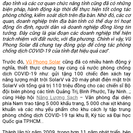
đạo tỉnh và các cơ quan chức năng tỉnh cũng đã có những
biện pháp, hành động kịp thời để thực hiện tốt công tác
phòng chống, kiểm soát dịch trên địa bàn. Nhờ đó, các cơ
quan, doanh nghiệp trên địa bàn tỉnh có thể duy trì hoạt
động ổn định, người dân và doanh nghiệp đồng lòng tin
tưởng. Đây cũng là giai đoạn các doanh nghiệp thể hiện
trách nhiệm với đất nước, với địa phương. Chính vì vậy, Vũ
Phong Solar đã chung tay đóng góp để công tác phòng
chống dịch COVID-19 của tỉnh đạt hiệu quả cao
”.
Trước đó,
Vũ Phong Solar
cũng đã có nhiều hành động ý
nghĩa, thiết thực chung tay cùng cả nước phòng chống
dịch COVID-19 như: gửi tặng 100 chiếc đèn xách tay
năng lượng mặt trời SolarV và 20 máy phát điện mặt trời
SolarV với tổng giá trị 110 triệu đồng cho các chiến sĩ Bộ
đội biên phòng các tỉnh Quảng Trị, Bình Phước, Tây Ninh…;
cùng Hiệp hội
Năng Lượng Sạch
– Văn phòng đại diện
phía Nam trao tặng 5.000 khẩu trang, 5.000 chai xịt kháng
khuẩn và các nhu yếu phẩm cho khu cách ly tập trung
phòng chống dịch COVID-19 tại khu B, Ký túc xá Đại học
Quốc gia TP.HCM…
Thành lập từ năm 2009, trong hơn 11 năm phát triển, bên