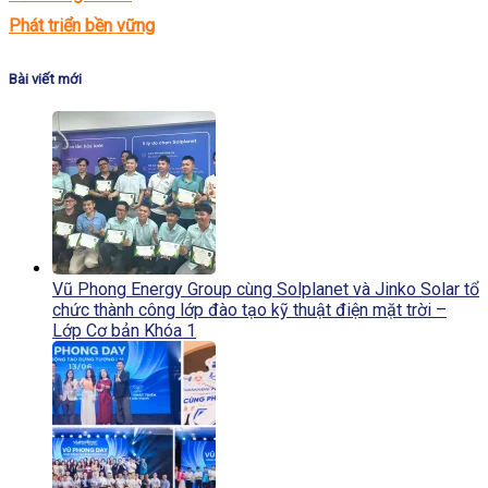
Phát triển bền vững
Bài viết mới
Vũ Phong Energy Group cùng Solplanet và Jinko Solar tổ
chức thành công lớp đào tạo kỹ thuật điện mặt trời –
Lớp Cơ bản Khóa 1