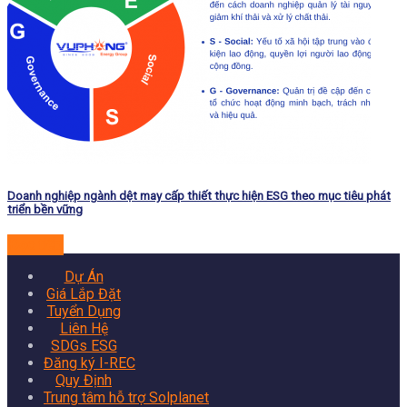
Doanh nghiệp ngành dệt may cấp thiết thực hiện ESG theo mục tiêu phát
triển bền vững
Đọc tiếp
Dự Án
Giá Lắp Đặt
Tuyển Dụng
Liên Hệ
SDGs ESG
Đăng ký I-REC
Quy Định
Trung tâm hỗ trợ Solplanet