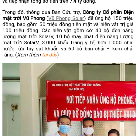
và tiếp nhận tổng số tiền trên 7,4 tỷ đồng.
Trong đó, thông qua Ban Cứu trợ,
Công ty Cổ phần Điện
mặt trời Vũ Phong
(
Vũ Phong Solar
) đã ủng hộ 150 triệu
đồng, bao gồm 50 triệu đồng tiền mặt và hiện vật trị giá
100 triệu đồng. Các hiện vật gồm có: 40 bộ đèn năng
lượng mặt trời SolarV, 10 bộ máy phát điện năng lượng
mặt trời SolarV, 3.000 khẩu trang y tế, hơn 1.000 chai
nước rửa tay sát khuẩn và 60 bộ bàn chải – kem chải
răng. (
Xem thêm
tại đây
)