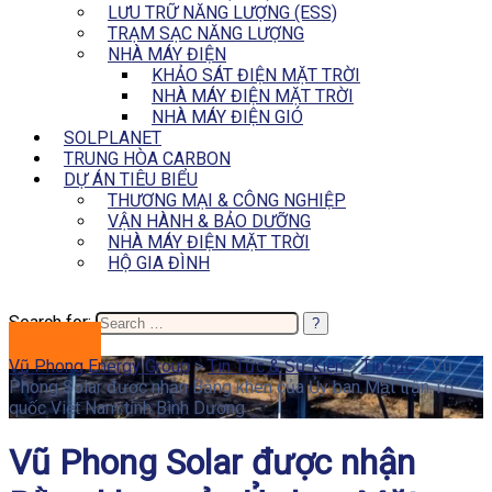
LƯU TRỮ NĂNG LƯỢNG (ESS)
TRẠM SẠC NĂNG LƯỢNG
NHÀ MÁY ĐIỆN
KHẢO SÁT ĐIỆN MẶT TRỜI
NHÀ MÁY ĐIỆN MẶT TRỜI
NHÀ MÁY ĐIỆN GIÓ
SOLPLANET
TRUNG HÒA CARBON
DỰ ÁN TIÊU BIỂU
THƯƠNG MẠI & CÔNG NGHIỆP
VẬN HÀNH & BẢO DƯỠNG
NHÀ MÁY ĐIỆN MẶT TRỜI
HỘ GIA ĐÌNH
Search for:
BÁO GIÁ
Vũ Phong Energy Group
>
Tin Tức & Sự Kiện
>
Tin tức
>
Vũ
Phong Solar được nhận Bằng khen của Ủy ban Mặt trận Tổ
quốc Việt Nam tỉnh Bình Dương
Vũ Phong Solar được nhận