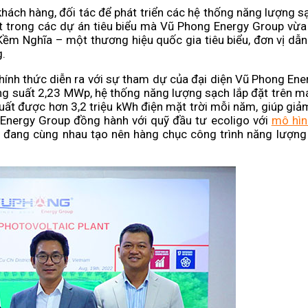
ách hàng, đối tác để phát triển các hệ thống năng lượng s
ột trong các dự án tiêu biểu mà Vũ Phong Energy Group vừa 
Kềm Nghĩa – một thương hiệu quốc gia tiêu biểu, đơn vị dẫn
.
chính thức diễn ra với sự tham dự của đại diện Vũ Phong En
ng suất 2,23 MWp, hệ thống năng lượng sạch lắp đặt trên m
uất được hơn 3,2 triệu kWh điện mặt trời mỗi năm, giúp giảm
Energy Group đồng hành với quỹ đầu tư ecoligo với
mô hìn
và đang cùng nhau tạo nên hàng chục công trình năng lượn