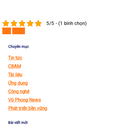
5/5 - (1 bình chọn)
Sau
Trước
Chuyên mục
Tin tức
CBAM
Tài liệu
Ứng dụng
Công nghệ
Vũ Phong News
Phát triển bền vững
Bài viết mới