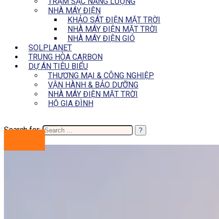
TRẠM SẠC NĂNG LƯỢNG
NHÀ MÁY ĐIỆN
KHẢO SÁT ĐIỆN MẶT TRỜI
NHÀ MÁY ĐIỆN MẶT TRỜI
NHÀ MÁY ĐIỆN GIÓ
SOLPLANET
TRUNG HÒA CARBON
DỰ ÁN TIÊU BIỂU
THƯƠNG MẠI & CÔNG NGHIỆP
VẬN HÀNH & BẢO DƯỠNG
NHÀ MÁY ĐIỆN MẶT TRỜI
HỘ GIA ĐÌNH
Search for:
BÁO GIÁ