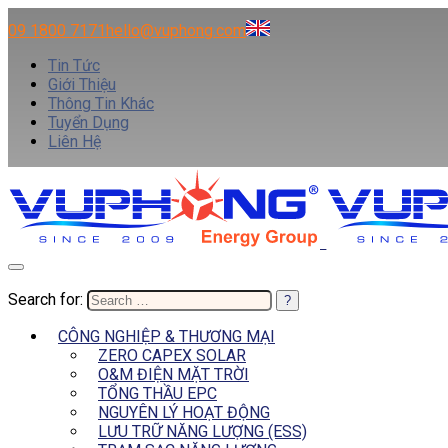
09 1800 7171
hello@vuphong.com
Tin Tức
Giới Thiệu
Thông Tin Khác
Tuyển Dụng
Liên Hệ
Search for:
CÔNG NGHIỆP & THƯƠNG MẠI
ZERO CAPEX SOLAR
O&M ĐIỆN MẶT TRỜI
TỔNG THẦU EPC
NGUYÊN LÝ HOẠT ĐỘNG
LƯU TRỮ NĂNG LƯỢNG (ESS)