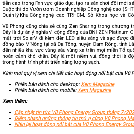
tiễn cao trong lĩnh vực giáo dục, tạo ra sân chơi đổi mới s
Cuộc thi do Vườn ươm Doanh nghiệp Công nghệ cao (SHTP-I
Quản lý Khu Công nghệ cao TP.HCM, Sở Khoa học và Côn
Vũ Phong cũng chia sẻ cùng Zen Sharing trong chương tr
Đây là dự án ý nghĩa vì cộng đồng của BNI ZEN Platinum C
mặt trời SolarV đi kèm đèn LED siêu sáng và sạc được điệ
đồng bào M’Nông tại xã Đạ Tông, huyện Đam Rông, tỉnh Lâm
đến nhiều khu vực vùng sâu vùng xa trên mọi miền Tổ quố
hoàn cảnh khó khăn. Đây là một niềm vui, đồng thời là 
trong hành trình phát triển năng lượng sạch.
Kính mời quý vị xem chi tiết các hoạt động nổi bật của V
Phiên bản dành cho desktop:
Xem Magazine
Phiên bản dành cho mobile:
Xem Magazine
Xem thêm:
Cập nhật tin tức Vũ Phong Energy Group tháng 7/20
Điểm nhanh những thông tin thú vị cùng Vũ Phong M
Nhìn lại hoạt động nổi bật của Vũ Phong Energy Gro