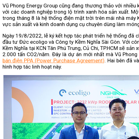
Vũ Phong Energy Group cũng đang thương thảo với nhiều kh
với các doanh nghiệp trong lộ trình xanh hóa sản xuất. M
trong tháng 8 là hệ thống điện mặt trời trên mái nhà máy 
vực sản xuất và kinh doanh dụng cụ chuyên dùng làm móng
Ngày 19/8/2022, lễ ký kết hợp tác phát triển hệ thống đã 
đầu tư Đức ecoligo và Công ty Kềm Nghĩa Sài Gòn. Với cô
Kềm Nghĩa tại KCN Tân Phú Trung, Củ Chi, TP.HCM sẽ sản x
2.000 tấn CO2/năm. Đây là dự án mới nhất mà Vũ Phong 
bán điện PPA (Power Purchase Agreement)
. Hai bên đã 
hình hợp tác linh hoạt này.