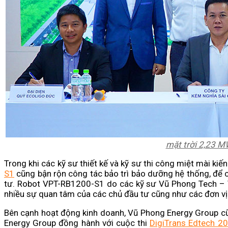
mặt trời 2,23 
Trong khi các kỹ sư thiết kế và kỹ sư thi công miệt mài ki
S1
cũng bận rộn công tác bảo trì bảo dưỡng hệ thống, để c
tư. Robot VPT-RB1200-S1 do các kỹ sư Vũ Phong Tech – 
nhiều sự quan tâm của các chủ đầu tư cũng như các đơn v
Bên cạnh hoạt động kinh doanh, Vũ Phong Energy Group cũn
Energy Group đồng hành với cuộc thi
DigiTrans Edtech 2