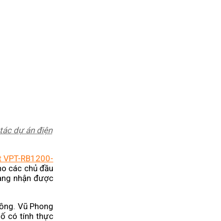
tác dự án điện
t VPT-RB1200-
cho các chủ đầu
càng nhận được
đồng. Vũ Phong
ố có tính thực