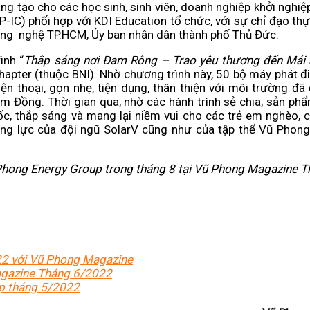
áng tạo cho các học sinh, sinh viên, doanh nghiệp khởi nghiệ
C) phối hợp với KDI Education tổ chức, với sự chỉ đạo thự
g nghệ TP.HCM, Ủy ban nhân dân thành phố Thủ Đức.
ình “
Thắp sáng nơi Đam Rông – Trao yêu thương đến Mái 
hapter (thuộc BNI). Nhờ chương trình này, 50 bộ máy phát đ
n thoại, gọn nhẹ, tiện dụng, thân thiện với môi trường đã
 Đồng. Thời gian qua, nhờ các hành trình sẻ chia, sản phẩ
c, thắp sáng và mang lại niềm vui cho các trẻ em nghèo, c
động lực của đội ngũ SolarV cũng như của tập thể Vũ Phon
ũ Phong Energy Group trong tháng 8 tại Vũ Phong Magazine 
22 với Vũ Phong Magazine
agazine Tháng 6/2022
up tháng 5/2022