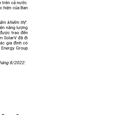
p trên cả nước.
c hiện của Ban
ấm khiếm thị
”.
iện năng lượng
 được trao đến
m SolarV đã đi
ác gia đình có
g Energy Group
Tháng 8/2022: