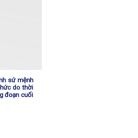
rình sứ mệnh
thức do thời
ng đoạn cuối