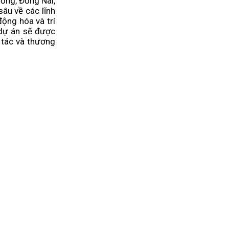
ơng, Đồng Nai,
âu về các lĩnh
ộng hóa và trí
 dự án sẽ được
p tác và thương