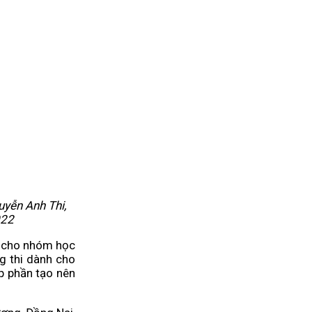
yễn Anh Thi,
022
h cho nhóm học
g thi dành cho
p phần tạo nên