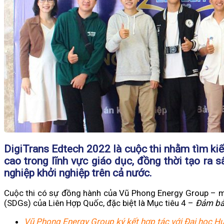
DigiTrans Edtech 2022 là cuộc thi nhằm tìm kiế
cao trong lĩnh vực giáo dục, đồng thời tạo ra 
nghiệp khởi nghiệp trên cả nước.
Cuộc thi có sự đồng hành của Vũ Phong Energy Group – mộ
(SDGs) của Liên Hợp Quốc, đặc biệt là Mục tiêu 4 –
Đảm bảo
Vũ Phong Energy Group ký kết hợp tác với Đại học H