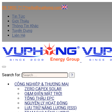
09 1800 7171
hello@vuphong.com
Tin Tức
Giới Thiệu
Thông Tin Khác
Tuyển Dụng
Liên Hệ
Search for:
CÔNG NGHIỆP & THƯƠNG MẠI
ZERO CAPEX SOLAR
O&M ĐIỆN MẶT TRỜI
TỔNG THẦU EPC
NGUYÊN LÝ HOẠT ĐỘNG
LƯU TRỮ NĂNG LƯỢNG (ESS)