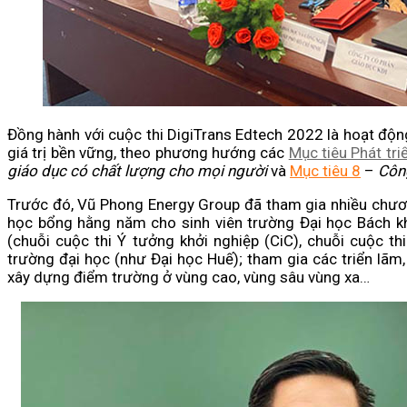
Đồng hành với cuộc thi DigiTrans Edtech 2022 là hoạt độn
giá trị bền vững, theo phương hướng các
Mục tiêu Phát tr
giáo dục có chất lượng cho mọi người
và
Mục tiêu 8
–
Công
Trước đó, Vũ Phong Energy Group đã tham gia nhiều chương t
học bổng hằng năm cho sinh viên trường Đại học Bách 
(chuỗi cuộc thi Ý tưởng khởi nghiệp (CiC), chuỗi cuộc th
trường đại học (như Đại học Huế); tham gia các triển lãm, 
xây dựng điểm trường ở vùng cao, vùng sâu vùng xa…