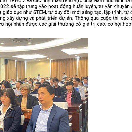
a từ TP.HCM và các tỉnh thành khu vực phía Nam như Bình Dư
022 sẽ tập trung vào hoạt động huấn luyện, tư vấn chuyên s
giáo dục như STEM, tư duy đổi mới sáng tạo, lập trình, tự đ
ng xây dựng và phát triển dự án. Thông qua cuộc thi, các
cơ hội nhận được các giải thưởng có giá trị cao, cơ hội hợ