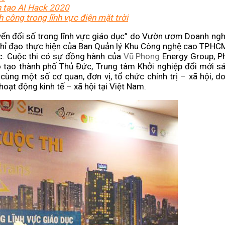
ân tạo AI Hack 2020
công trong lĩnh vực điện mặt trời
yển đổi số trong lĩnh vực giáo dục” do Vườn ươm Doanh ng
 chỉ đạo thực hiện của Ban Quản lý Khu Công nghệ cao TP.HC
c. Cuộc thi có sự đồng hành của
Vũ Phong
Energy Group, P
 tạo thành phố Thủ Đức, Trung tâm Khởi nghiệp đổi mới 
g một số cơ quan, đơn vị, tổ chức chính trị – xã hội, d
oạt động kinh tế – xã hội tại Việt Nam.