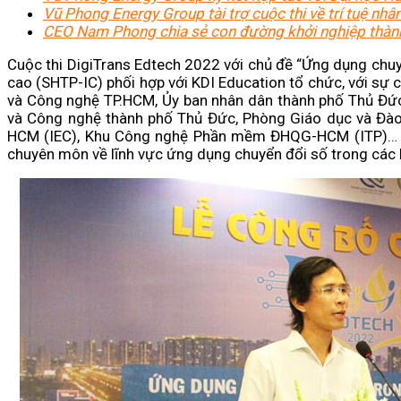
Vũ Phong Energy Group tài trợ cuộc thi về trí tuệ nh
CEO Nam Phong chia sẻ con đường khởi nghiệp thành 
Cuộc thi DigiTrans Edtech 2022 với chủ đề “Ứng dụng chu
cao (SHTP-IC) phối hợp với KDI Education tổ chức, với sự
và Công nghệ TP.HCM, Ủy ban nhân dân thành phố Thủ Đứ
và Công nghệ thành phố Thủ Đức, Phòng Giáo dục và Đào
HCM (IEC), Khu Công nghệ Phần mềm ĐHQG-HCM (ITP)… cùn
chuyên môn về lĩnh vực ứng dụng chuyển đổi số trong các h