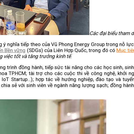
Các đại biểu tham d
g ý nghĩa tiếp theo của Vũ Phong Energy Group trong nỗ lực
iển Bền vững
(SDGs) của Liên Hợp Quốc, trong đó có
Mục tiê
 việc tốt và tăng trưởng kinh tế
.
rình đồng hành, tiếp sức tài năng cho các học sinh, sinh
khoa TP.HCM; tài trợ cho các cuộc thi về công nghệ, khởi ng
i IoT Startup…); hợp tác về hướng nghiệp, đào tạo và tuyể
chia sẻ với sinh viên về ngành năng lượng sạch; đồng hàn