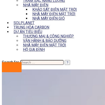
TRẠM SẠC NĂNG LƯỢNG
NHÀ MÁY ĐIỆN
KHẢO SÁT ĐIỆN MẶT TRỜI
NHÀ MÁY ĐIỆN MẶT TRỜI
NHÀ MÁY ĐIỆN GIÓ
SOLPLANET
TRUNG HÒA CARBON
DỰ ÁN TIÊU BIỂU
THƯƠNG MẠI & CÔNG NGHIỆP
VẬN HÀNH & BẢO DƯỠNG
NHÀ MÁY ĐIỆN MẶT TRỜI
HỘ GIA ĐÌNH
Search for:
BÁO GIÁ