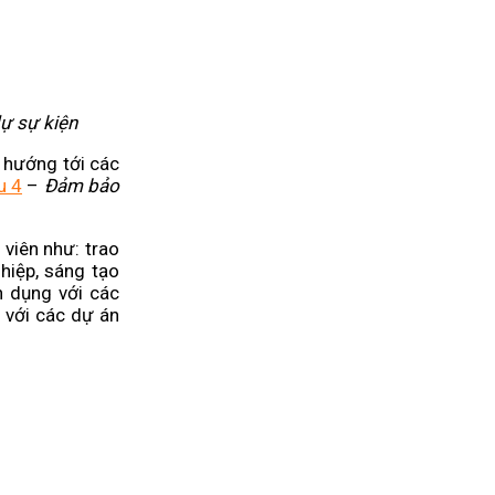
ự sự kiện
 hướng tới các
u 4
–
Đảm bảo
 viên như: trao
hiệp, sáng tạo
n dụng với các
h với các dự án