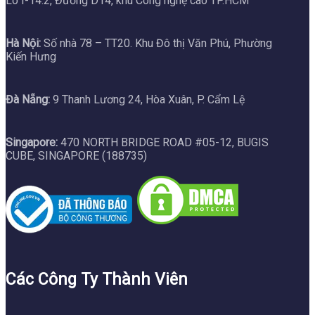
Lô I-14.2, Đường D14, khu Công nghệ cao TP.HCM
Hà Nội:
Số nhà 78 – TT20. Khu Đô thị Văn Phú, Phường
Kiến Hưng
Đà Nẵng:
9 Thanh Lương 24, Hòa Xuân, P. Cẩm Lệ
Singapore:
470 NORTH BRIDGE ROAD #05-12, BUGIS
CUBE, SINGAPORE (188735)
Các Công Ty Thành Viên