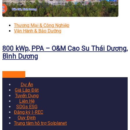
Thương Mại & Công Nghiệp
Vận Hành & Bảo Dưỡng
800 kWp, PPA – O&M Cao Su Thái Dương,
Bình Dương
Xem dự án
Dự Án
Giá Lắp Đặt
Tuyển Dụng
Liên Hệ
SDGs ESG
Đăng ký I-REC
Quy Định
Trung tâm hỗ trợ Solplanet