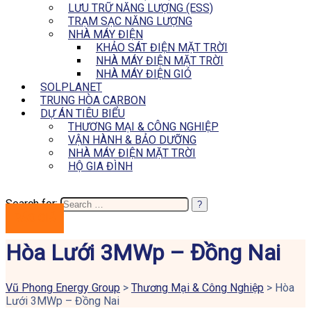
LƯU TRỮ NĂNG LƯỢNG (ESS)
TRẠM SẠC NĂNG LƯỢNG
NHÀ MÁY ĐIỆN
KHẢO SÁT ĐIỆN MẶT TRỜI
NHÀ MÁY ĐIỆN MẶT TRỜI
NHÀ MÁY ĐIỆN GIÓ
SOLPLANET
TRUNG HÒA CARBON
DỰ ÁN TIÊU BIỂU
THƯƠNG MẠI & CÔNG NGHIỆP
VẬN HÀNH & BẢO DƯỠNG
NHÀ MÁY ĐIỆN MẶT TRỜI
HỘ GIA ĐÌNH
Search for:
BÁO GIÁ
Hòa Lưới 3MWp – Đồng Nai
Vũ Phong Energy Group
>
Thương Mại & Công Nghiệp
>
Hòa
Lưới 3MWp – Đồng Nai