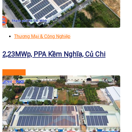
Thương Mại & Công Nghiệp
2,23MWp, PPA Kềm Nghĩa, Củ Chi
Xem dự án