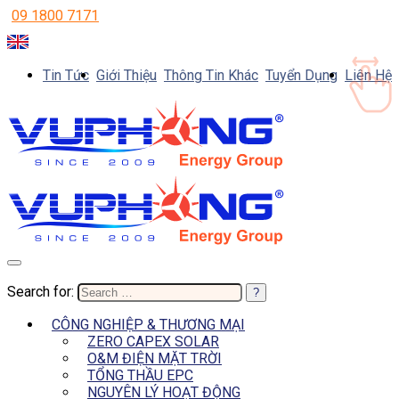
09 1800 7171
Tin Tức
Giới Thiệu
Thông Tin Khác
Tuyển Dụng
Liên Hệ
Search for:
CÔNG NGHIỆP & THƯƠNG MẠI
ZERO CAPEX SOLAR
O&M ĐIỆN MẶT TRỜI
TỔNG THẦU EPC
NGUYÊN LÝ HOẠT ĐỘNG