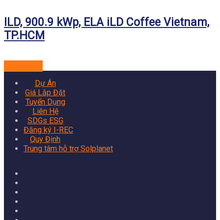
ILD, 900.9 kWp, ELA iLD Coffee Vietnam,
TP.HCM
Xem dự án
Dự Án
Giá Lắp Đặt
Tuyển Dụng
Liên Hệ
SDGs ESG
Đăng ký I-REC
Quy Định
Trung tâm hỗ trợ Solplanet