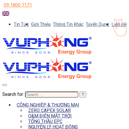
09 1800 7171
Tin Tức
Giới Thiệu
Thông Tin Khác
Tuyển Dụng
Liên Hệ
Search for:
CÔNG NGHIỆP & THƯƠNG MẠI
ZERO CAPEX SOLAR
O&M ĐIỆN MẶT TRỜI
TỔNG THẦU EPC
NGUYÊN LÝ HOẠT ĐỘNG