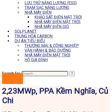
LƯU TRỮ NĂNG LƯỢNG (ESS)
TRẠM SẠC NĂNG LƯỢNG
NHÀ MÁY ĐIỆN
KHẢO SÁT ĐIỆN MẶT TRỜI
NHÀ MÁY ĐIỆN MẶT TRỜI
NHÀ MÁY ĐIỆN GIÓ
SOLPLANET
TRUNG HÒA CARBON
DỰ ÁN TIÊU BIỂU
THƯƠNG MẠI & CÔNG NGHIỆP
VẬN HÀNH & BẢO DƯỠNG
NHÀ MÁY ĐIỆN MẶT TRỜI
HỘ GIA ĐÌNH
Search for:
BÁO GIÁ
2,23MWp, PPA Kềm Nghĩa, Củ
Chi