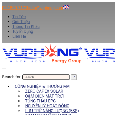
09 1800 7171
hello@vuphong.com
Tin Tức
Giới Thiệu
Thông Tin Khác
Tuyển Dụng
Liên Hệ
Search for:
CÔNG NGHIỆP & THƯƠNG MẠI
ZERO CAPEX SOLAR
O&M ĐIỆN MẶT TRỜI
TỔNG THẦU EPC
NGUYÊN LÝ HOẠT ĐỘNG
LƯU TRỮ NĂNG LƯỢNG (ESS)