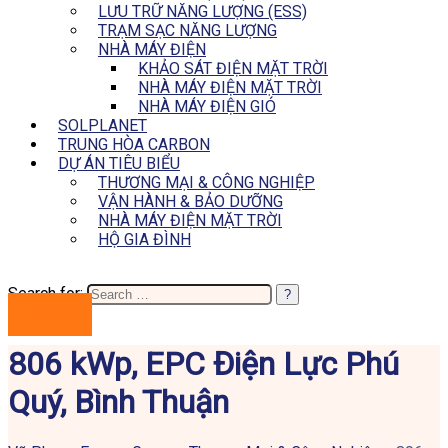
LƯU TRỮ NĂNG LƯỢNG (ESS)
TRẠM SẠC NĂNG LƯỢNG
NHÀ MÁY ĐIỆN
KHẢO SÁT ĐIỆN MẶT TRỜI
NHÀ MÁY ĐIỆN MẶT TRỜI
NHÀ MÁY ĐIỆN GIÓ
SOLPLANET
TRUNG HÒA CARBON
DỰ ÁN TIÊU BIỂU
THƯƠNG MẠI & CÔNG NGHIỆP
VẬN HÀNH & BẢO DƯỠNG
NHÀ MÁY ĐIỆN MẶT TRỜI
HỘ GIA ĐÌNH
Search for:
BÁO GIÁ
806 kWp, EPC Điện Lực Phú
Quý, Bình Thuận