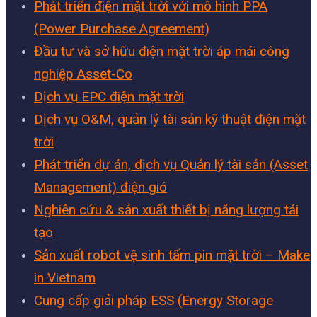
Phát triển điện mặt trời với mô hình PPA
(Power Purchase Agreement)
Đầu tư và sở hữu điện mặt trời áp mái công
nghiệp Asset-Co
Dịch vụ EPC điện mặt trời
Dịch vụ O&M, quản lý tài sản kỹ thuật điện mặt
trời
Phát triển dự án, dịch vụ Quản lý tài sản (Asset
Management) điện gió
Nghiên cứu & sản xuất thiết bị năng lượng tái
tạo
Sản xuất robot vệ sinh tấm pin mặt trời – Make
in Vietnam
Cung cấp giải pháp ESS (Energy Storage