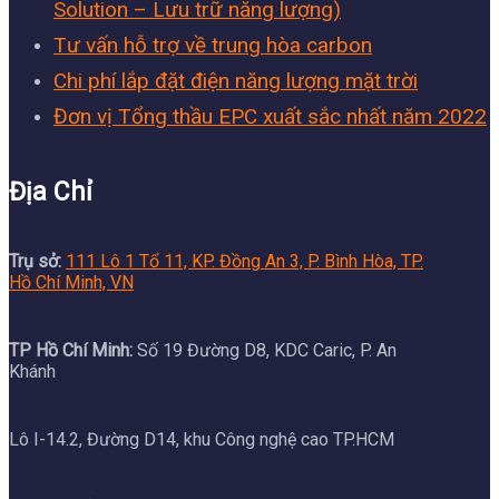
Solution – Lưu trữ năng lượng)
Tư vấn hỗ trợ về trung hòa carbon
Chi phí lắp đặt điện năng lượng mặt trời
Đơn vị Tổng thầu EPC xuất sắc nhất năm 2022
Địa Chỉ
Trụ sở:
111 Lô 1 Tổ 11, KP. Đồng An 3, P. Bình Hòa, TP.
Hồ Chí Minh, VN
TP Hồ Chí Minh:
Số 19 Đường D8, KDC Caric, P. An
Khánh
Lô I-14.2, Đường D14, khu Công nghệ cao TP.HCM