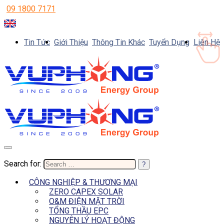
09 1800 7171
Tin Tức
Giới Thiệu
Thông Tin Khác
Tuyển Dụng
Liên Hệ
Search for:
CÔNG NGHIỆP & THƯƠNG MẠI
ZERO CAPEX SOLAR
O&M ĐIỆN MẶT TRỜI
TỔNG THẦU EPC
NGUYÊN LÝ HOẠT ĐỘNG