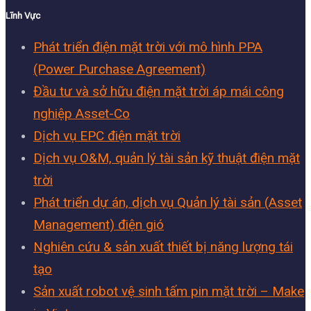
Lĩnh Vực
Phát triển điện mặt trời với mô hình PPA
(Power Purchase Agreement)
Đầu tư và sở hữu điện mặt trời áp mái công
nghiệp Asset-Co
Dịch vụ EPC điện mặt trời
Dịch vụ O&M, quản lý tài sản kỹ thuật điện mặt
trời
Phát triển dự án, dịch vụ Quản lý tài sản (Asset
Management) điện gió
Nghiên cứu & sản xuất thiết bị năng lượng tái
tạo
Sản xuất robot vệ sinh tấm pin mặt trời – Make