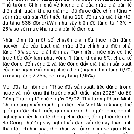
Thủ tướng Chính phủ về khung giá của mức giá bán lẻ
điện bình quân, khung giá mới đã được điều chỉnh tăng –
với mức giá sàn/tối thiểu tăng 220 đồng và giá trần/tối
đa tăng 538 đồng/kWh, như vậy biên độ tăng từ 13% –
28% so với mức khung giá bán lẻ điện cũ.
Nhận định từ một số chuyên gia, nếu thực hiện đúng
nguyên tắc của Luật giá, mức điều chỉnh giá điện phải
tăng 15% so với giá hiện nay. Tuy nhiên, mức này có thể
trực tiếp đẩy lạm phát vòng 1 tăng khoảng 5%, chưa kể
tác động đến vòng 2 và tác động đẩy giá thành sản xuất
của các ngành sử dụng nhiều điện (ngành thép tăng 0,9%,
xi măng tăng 2,25%, dệt may tăng 1,95%).
Mới đây, tại hội nghị “Thúc đẩy sản xuất, tiêu dùng trong
nước và mở rộng thị trường xuất khẩu năm 2023” do Bộ
Công Thương tổ chức ngày 03/02, Thủ tướng Phạm Minh
Chính cũng nhấn mạnh giá điện của Việt Nam không thể
giống nước phát triển, giá quá cao thì người dân, doanh
nghiệp và nền kinh tế không chịu được, đồng thời đề nghị
Bộ Công Thương suy nghĩ thấu đáo vấn đề này theo tinh
thần lợi ích hài hòa, khó khăn và rủi ro chia sẻ giữa Nhà