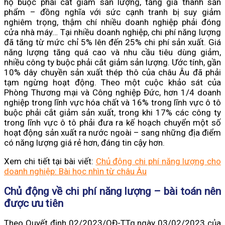
họ buộc phải cắt giảm sản lượng, tăng giá thành sản
phẩm – đồng nghĩa với sức cạnh tranh bị suy giảm
nghiêm trọng, thậm chí nhiều doanh nghiệp phải đóng
cửa nhà máy… Tại nhiều doanh nghiệp, chi phí năng lượng
đã tăng từ mức chỉ 5% lên đến 25% chi phí sản xuất. Giá
năng lượng tăng quá cao và nhu cầu tiêu dùng giảm,
nhiều công ty buộc phải cắt giảm sản lượng. Ước tính, gần
10% dây chuyền sản xuất thép thô của châu Âu đã phải
tạm ngừng hoạt động. Theo một cuộc khảo sát của
Phòng Thương mại và Công nghiệp Đức, hơn 1/4 doanh
nghiệp trong lĩnh vực hóa chất và 16% trong lĩnh vực ô tô
buộc phải cắt giảm sản xuất, trong khi 17% các công ty
trong lĩnh vực ô tô phải đưa ra kế hoạch chuyển một số
hoạt động sản xuất ra nước ngoài – sang những địa điểm
có năng lượng giá rẻ hơn, đáng tin cậy hơn.
Xem chi tiết tại bài viết:
Chủ động chi phí năng lượng cho
doanh nghiệp: Bài học nhìn từ châu Âu
Chủ động về chi phí năng lượng – bài toán nên
được ưu tiên
Theo Quyết định 02/2023/QĐ-TTg ngày 03/02/2023 của