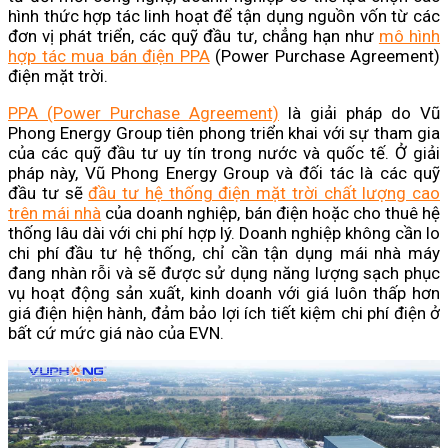
hình thức hợp tác linh hoạt để tận dụng nguồn vốn từ các
đơn vị phát triển, các quỹ đầu tư, chẳng hạn như
mô hình
hợp tác mua bán điện PPA
(Power Purchase Agreement)
điện mặt trời.
PPA (Power Purchase Agreement)
là giải pháp do Vũ
Phong Energy Group tiên phong triển khai với sự tham gia
của các quỹ đầu tư uy tín trong nước và quốc tế. Ở giải
pháp này, Vũ Phong Energy Group và đối tác là các quỹ
đầu tư sẽ
đầu tư hệ thống điện mặt trời chất lượng cao
trên mái nhà
của doanh nghiệp, bán điện hoặc cho thuê hệ
thống lâu dài với chi phí hợp lý. Doanh nghiệp không cần lo
chi phí đầu tư hệ thống, chỉ cần tận dụng mái nhà máy
đang nhàn rỗi và sẽ được sử dụng năng lượng sạch phục
vụ hoạt động sản xuất, kinh doanh với giá luôn thấp hơn
giá điện hiện hành, đảm bảo lợi ích tiết kiệm chi phí điện ở
bất cứ mức giá nào của EVN.