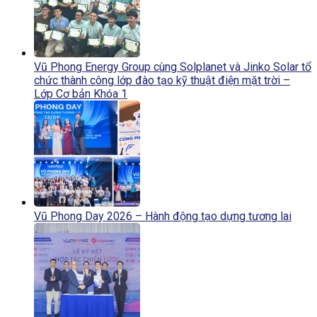
Vũ Phong Energy Group cùng Solplanet và Jinko Solar tổ
chức thành công lớp đào tạo kỹ thuật điện mặt trời –
Lớp Cơ bản Khóa 1
Vũ Phong Day 2026 – Hành động tạo dựng tương lai