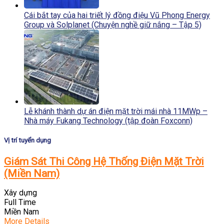
Cái bắt tay của hai triết lý đồng điệu Vũ Phong Energy
Group và Solplanet (Chuyện nghề giữ nắng – Tập 5)
Lễ khánh thành dự án điện mặt trời mái nhà 11MWp –
Nhà máy Fukang Technology (tập đoàn Foxconn)
Vị trí tuyển dụng
Giám Sát Thi Công Hệ Thống Điện Mặt Trời
(Miền Nam)
Xây dựng
Full Time
Miền Nam
More Details