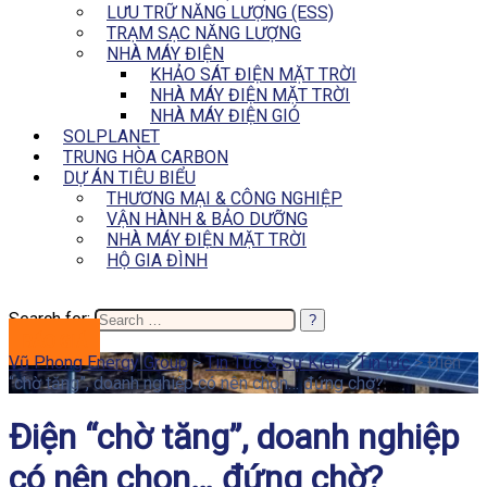
LƯU TRỮ NĂNG LƯỢNG (ESS)
TRẠM SẠC NĂNG LƯỢNG
NHÀ MÁY ĐIỆN
KHẢO SÁT ĐIỆN MẶT TRỜI
NHÀ MÁY ĐIỆN MẶT TRỜI
NHÀ MÁY ĐIỆN GIÓ
SOLPLANET
TRUNG HÒA CARBON
DỰ ÁN TIÊU BIỂU
THƯƠNG MẠI & CÔNG NGHIỆP
VẬN HÀNH & BẢO DƯỠNG
NHÀ MÁY ĐIỆN MẶT TRỜI
HỘ GIA ĐÌNH
Search for:
BÁO GIÁ
Vũ Phong Energy Group
>
Tin Tức & Sự Kiện
>
Tin tức
>
Điện
“chờ tăng”, doanh nghiệp có nên chọn… đứng chờ?
Điện “chờ tăng”, doanh nghiệp
có nên chọn… đứng chờ?