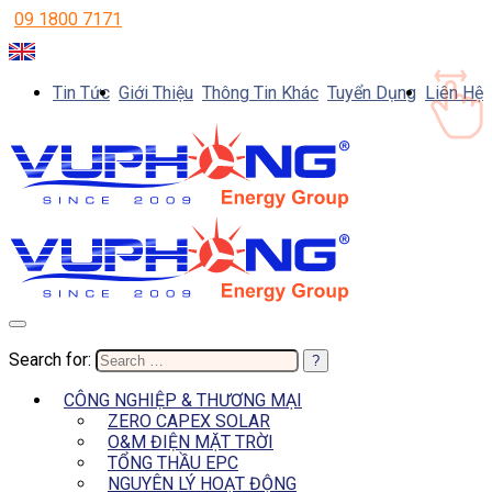
09 1800 7171
Tin Tức
Giới Thiệu
Thông Tin Khác
Tuyển Dụng
Liên Hệ
Search for:
CÔNG NGHIỆP & THƯƠNG MẠI
ZERO CAPEX SOLAR
O&M ĐIỆN MẶT TRỜI
TỔNG THẦU EPC
NGUYÊN LÝ HOẠT ĐỘNG