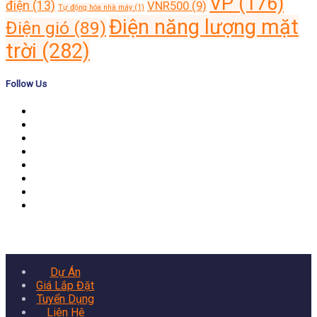
VP
(176)
điện
(13)
VNR500
(9)
Tự động hóa nhà máy
(1)
Điện năng lượng mặt
Điện gió
(89)
trời
(282)
Follow Us
Banner
Dự Án
Giá Lắp Đặt
Tuyển Dụng
Liên Hệ