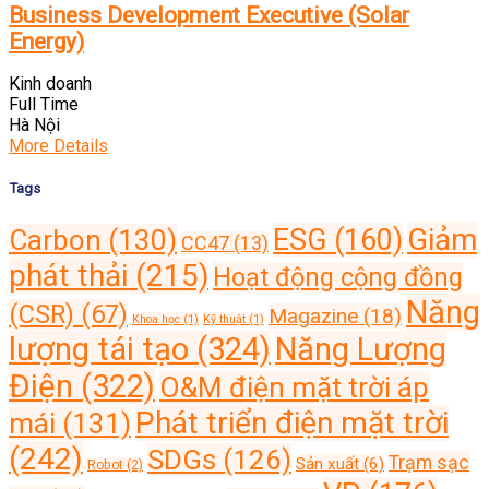
Business Development Executive (Solar
Energy)
Kinh doanh
Full Time
Hà Nội
More Details
Tags
Giảm
ESG
(160)
Carbon
(130)
CC47
(13)
phát thải
(215)
Hoạt động cộng đồng
Năng
(CSR)
(67)
Magazine
(18)
Khoa học
(1)
Kỹ thuật
(1)
lượng tái tạo
(324)
Năng Lượng
Điện
(322)
O&M điện mặt trời áp
Phát triển điện mặt trời
mái
(131)
(242)
SDGs
(126)
Trạm sạc
Sản xuất
(6)
Robot
(2)