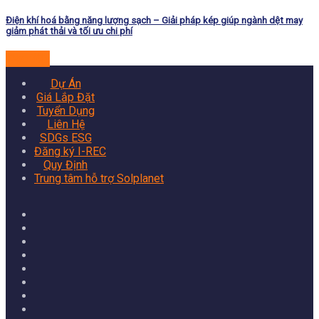
Điện khí hoá bằng năng lượng sạch – Giải pháp kép giúp ngành dệt may
giảm phát thải và tối ưu chi phí
Đọc tiếp
Dự Án
Giá Lắp Đặt
Tuyển Dụng
Liên Hệ
SDGs ESG
Đăng ký I-REC
Quy Định
Trung tâm hỗ trợ Solplanet