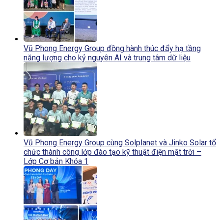
Vũ Phong Energy Group đồng hành thúc đẩy hạ tầng
năng lượng cho kỷ nguyên AI và trung tâm dữ liệu
Vũ Phong Energy Group cùng Solplanet và Jinko Solar tổ
chức thành công lớp đào tạo kỹ thuật điện mặt trời –
Lớp Cơ bản Khóa 1