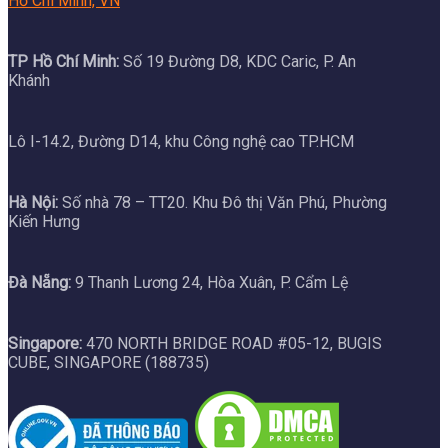
Hồ Chí Minh, VN
TP Hồ Chí Minh:
Số 19 Đường D8, KDC Caric, P. An
Khánh
Lô I-14.2, Đường D14, khu Công nghệ cao TP.HCM
Hà Nội:
Số nhà 78 – TT20. Khu Đô thị Văn Phú, Phường
Kiến Hưng
Đà Nẵng:
9 Thanh Lương 24, Hòa Xuân, P. Cẩm Lệ
Singapore:
470 NORTH BRIDGE ROAD #05-12, BUGIS
CUBE, SINGAPORE (188735)