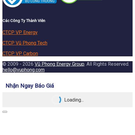
Các Công Ty Thành Viên
CTCP VP Energy
CTCP Vũ Phong Tech
CTCP VP Carbon
© 2009 - 2026
Vũ Phong Energy Group
. All Rights Reserved.
hello@vuphong.com
Nhận Ngay Báo Giá
Loading...