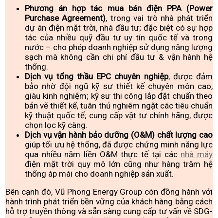
Phương án hợp tác mua bán điện PPA (Power
Purchase Agreement)
, trong vai trò nhà phát triển
dự án điện mặt trời, nhà đầu tư; đặc biệt có sự hợp
tác của nhiều quỹ đầu tư uy tín quốc tế và trong
nước – cho phép doanh nghiệp sử dụng năng lượng
sạch mà không cần chi phí đầu tư & vận hành hệ
thống.
Dịch vụ tổng thầu EPC chuyên nghiệp
, được đảm
bảo nhờ đội ngũ kỹ sư thiết kế chuyên môn cao,
giàu kinh nghiệm; kỹ sư thi công lắp đặt chuẩn theo
bản vẽ thiết kế, tuân thủ nghiêm ngặt các tiêu chuẩn
kỹ thuật quốc tế; cung cấp vật tư chính hãng, được
chọn lọc kỹ càng.
Dịch vụ vận hành bảo dưỡng (O&M) chất lượng cao
giúp tối ưu hệ thống, đã được chứng minh năng lực
qua nhiều năm liền O&M thực tế tại các
nhà máy
điện mặt trời quy mô lớn cũng như hàng trăm hệ
thống áp mái cho doanh nghiệp sản xuất.
Bên cạnh đó, Vũ Phong Energy Group còn đồng hành với
hành trình phát triển bền vững của khách hàng bằng cách
hỗ trợ truyền thông và sẵn sàng cung cấp tư vấn về SDG-