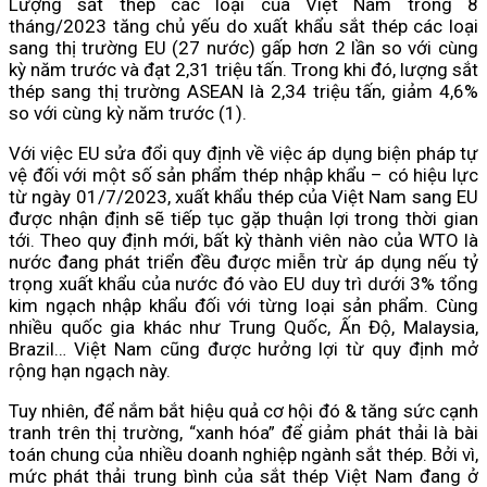
Lượng sắt thép các loại của Việt Nam trong 8
tháng/2023 tăng chủ yếu do xuất khẩu sắt thép các loại
sang thị trường EU (27 nước) gấp hơn 2 lần so với cùng
kỳ năm trước và đạt 2,31 triệu tấn. Trong khi đó, lượng sắt
thép sang thị trường ASEAN là 2,34 triệu tấn, giảm 4,6%
so với cùng kỳ năm trước (1).
Với việc EU sửa đổi quy định về việc áp dụng biện pháp tự
vệ đối với một số sản phẩm thép nhập khẩu – có hiệu lực
từ ngày 01/7/2023, xuất khẩu thép của Việt Nam sang EU
được nhận định sẽ tiếp tục gặp thuận lợi trong thời gian
tới. Theo quy định mới, bất kỳ thành viên nào của WTO là
nước đang phát triển đều được miễn trừ áp dụng nếu tỷ
trọng xuất khẩu của nước đó vào EU duy trì dưới 3% tổng
kim ngạch nhập khẩu đối với từng loại sản phẩm. Cùng
nhiều quốc gia khác như Trung Quốc, Ấn Độ, Malaysia,
Brazil… Việt Nam cũng được hưởng lợi từ quy định mở
rộng hạn ngạch này.
Tuy nhiên, để nắm bắt hiệu quả cơ hội đó & tăng sức cạnh
tranh trên thị trường, “xanh hóa” để giảm phát thải là bài
toán chung của nhiều doanh nghiệp ngành sắt thép. Bởi vì,
mức phát thải trung bình của sắt thép Việt Nam đang ở