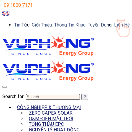
09 1800 7171
Tin Tức
Giới Thiệu
Thông Tin Khác
Tuyển Dụng
Liên Hệ
Search for:
CÔNG NGHIỆP & THƯƠNG MẠI
ZERO CAPEX SOLAR
O&M ĐIỆN MẶT TRỜI
TỔNG THẦU EPC
NGUYÊN LÝ HOẠT ĐỘNG