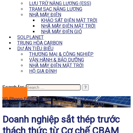
LƯU TRỮ NĂNG LƯỢNG (ESS)
TRẠM SẠC NĂNG LƯỢNG
NHÀ MÁY ĐIỆN
KHẢO SÁT ĐIỆN MẶT TRỜI
NHÀ MÁY ĐIỆN MẶT TRỜI
NHÀ MÁY ĐIỆN GIÓ
SOLPLANET
TRUNG HÒA CARBON
DỰ ÁN TIÊU BIỂU
THƯƠNG MẠI & CÔNG NGHIỆP
VẬN HÀNH & BẢO DƯỠNG
NHÀ MÁY ĐIỆN MẶT TRỜI
HỘ GIA ĐÌNH
Search for:
BÁO GIÁ
Vũ Phong Energy Group
>
Tin Tức & Sự Kiện
>
CBAM
>
Doanh
nghiệp sắt thép trước thách thức từ Cơ chế CBAM
Doanh nghiệp sắt thép trước
thách thức từ Cơ chế CBAM