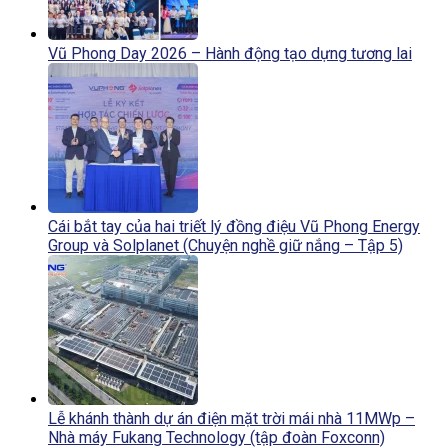
Vũ Phong Day 2026 – Hành động tạo dựng tương lai
Cái bắt tay của hai triết lý đồng điệu Vũ Phong Energy
Group và Solplanet (Chuyện nghề giữ nắng – Tập 5)
Lễ khánh thành dự án điện mặt trời mái nhà 11MWp –
Nhà máy Fukang Technology (tập đoàn Foxconn)