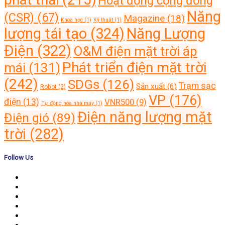
Hoạt động cộng đồng
Năng
(CSR)
(67)
Magazine
(18)
Khoa học
(1)
Kỹ thuật
(1)
lượng tái tạo
(324)
Năng Lượng
Điện
(322)
O&M điện mặt trời áp
Phát triển điện mặt trời
mái
(131)
(242)
SDGs
(126)
Trạm sạc
Sản xuất
(6)
Robot
(2)
VP
(176)
điện
(13)
VNR500
(9)
Tự động hóa nhà máy
(1)
Điện năng lượng mặt
Điện gió
(89)
trời
(282)
Follow Us