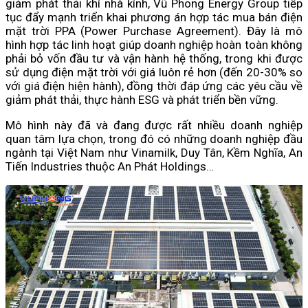
giảm phát thải khí nhà kính, Vũ Phong Energy Group tiếp
tục đẩy mạnh triển khai phương án hợp tác mua bán điện
mặt trời PPA (Power Purchase Agreement). Đây là mô
hình hợp tác linh hoạt giúp doanh nghiệp hoàn toàn không
phải bỏ vốn đầu tư và vận hành hệ thống, trong khi được
sử dụng điện mặt trời với giá luôn rẻ hơn (đến 20-30% so
với giá điện hiện hành), đồng thời đáp ứng các yêu cầu về
giảm phát thải, thực hành ESG và phát triển bền vững.
Mô hình này đã và đang được rất nhiều doanh nghiệp
quan tâm lựa chọn, trong đó có những doanh nghiệp đầu
ngành tại Việt Nam như Vinamilk, Duy Tân, Kềm Nghĩa, An
Tiến Industries thuộc An Phát Holdings…