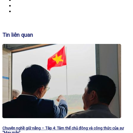
Banner
Tin liên quan
Chuyện nghề giữ nắng – Tập 4: Tâm thế chủ động và công thức của sự
“May mắn”