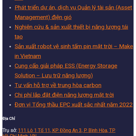
Phát triển dự án, dịch vụ Quản lý tài sản (Asset
Management) điện gió
Nghiên cứu & sản xuất thiết bị năng lượng tái
tạo
Sản xuất robot vệ sinh tấm pin mặt trời – Make
in Vietnam
Cung cấp giải pháp ESS (Energy Storage
Solution – Lưu trữ năng lượng)
Tư vấn hỗ trợ về trung hòa carbon
Chi phí lắp đặt điện năng lượng mặt trời
Đơn vị Tổng thầu EPC xuất sắc nhất năm 2022
Địa Chỉ
Trụ sở:
111 Lô 1 Tổ 11, KP. Đồng An 3, P. Bình Hòa, TP.