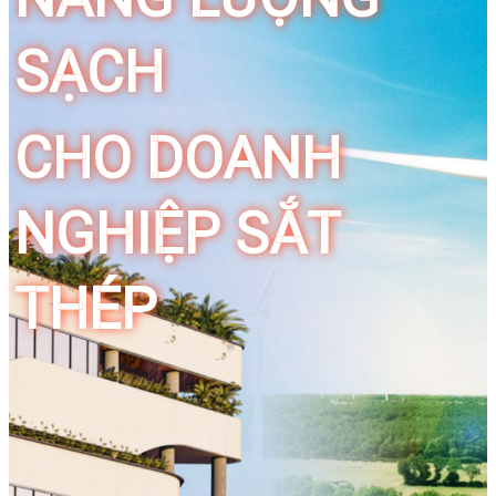
SẠCH
CHO DOANH
NGHIỆP SẮT
THÉP