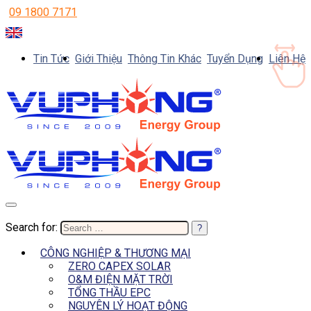
09 1800 7171
Tin Tức
Giới Thiệu
Thông Tin Khác
Tuyển Dụng
Liên Hệ
Search for:
CÔNG NGHIỆP & THƯƠNG MẠI
ZERO CAPEX SOLAR
O&M ĐIỆN MẶT TRỜI
TỔNG THẦU EPC
NGUYÊN LÝ HOẠT ĐỘNG