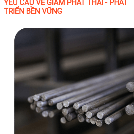
YÊU CẦU VỀ GIẢM PHÁT THẢI - PHÁT
TRIỂN BỀN VỮNG