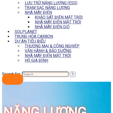
LƯU TRỮ NĂNG LƯỢNG (ESS)
TRẠM SẠC NĂNG LƯỢNG
NHÀ MÁY ĐIỆN
KHẢO SÁT ĐIỆN MẶT TRỜI
NHÀ MÁY ĐIỆN MẶT TRỜI
NHÀ MÁY ĐIỆN GIÓ
SOLPLANET
TRUNG HÒA CARBON
DỰ ÁN TIÊU BIỂU
THƯƠNG MẠI & CÔNG NGHIỆP
VẬN HÀNH & BẢO DƯỠNG
NHÀ MÁY ĐIỆN MẶT TRỜI
HỘ GIA ĐÌNH
Search for:
BÁO GIÁ
NĂNG LƯỢNG