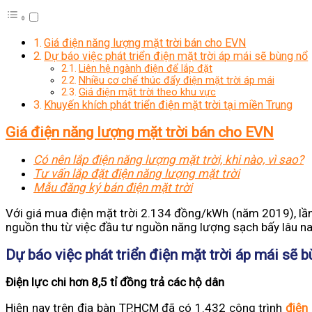
Giá điện năng lượng mặt trời bán cho EVN
Dự báo việc phát triển điện mặt trời áp mái sẽ bùng nổ
Liên hệ ngành điện để lắp đặt
Nhiều cơ chế thúc đẩy điện mặt trời áp mái
Giá điện mặt trời theo khu vực
Khuyến khích phát triển điện mặt trời tại miền Trung
Giá điện năng lượng mặt trời bán cho EVN
Có nên lắp điện năng lượng mặt trời, khi nào, vì sao?
Tư vấn lắp đặt điện năng lượng mặt trời
Mẫu đăng ký bán điện mặt trời
Với giá mua điện mặt trời 2.134 đồng/kWh (năm 2019), lần
nguồn thu từ việc đầu tư nguồn năng lượng sạch bấy lâu na
Dự báo việc phát triển điện mặt trời áp mái sẽ 
Điện lực chi hơn 8,5 tỉ đồng trả các hộ dân
Hiện nay trên địa bàn TP.HCM đã có 1.432 công trình
điện