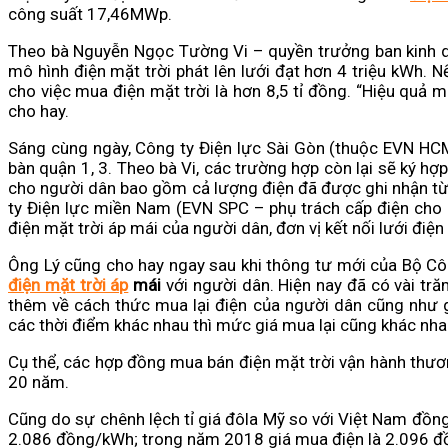
công suất 17,46MWp.
Theo bà Nguyễn Ngọc Tường Vi – quyền trưởng ban kinh 
mô hình điện mặt trời phát lên lưới đạt hơn 4 triệu kWh. 
cho việc mua điện mặt trời là hơn 8,5 tỉ đồng. “Hiệu quả 
cho hay.
Sáng cùng ngày, Công ty Điện lực Sài Gòn (thuộc EVN HCMC
bàn quận 1, 3. Theo bà Vi, các trường hợp còn lại sẽ ký hợ
cho người dân bao gồm cả lượng điện đã được ghi nhận từ
ty Điện lực miền Nam (EVN SPC – phụ trách cấp điện cho 2
điện mặt trời áp mái của người dân, đơn vị kết nối lưới đi
Ông Lý cũng cho hay ngay sau khi thông tư mới của Bộ Cô
điện mặt trời áp
mái
với người dân. Hiện nay đã có vài tră
thêm về cách thức mua lại điện của người dân cũng như g
các thời điểm khác nhau thì mức giá mua lại cũng khác nhau
Cụ thể, các hợp đồng mua bán điện mặt trời vận hành thươ
20 năm.
Cũng do sự chênh lệch tỉ giá đôla Mỹ so với Việt Nam đồn
2.086 đồng/kWh; trong năm 2018 giá mua điện là 2.096 