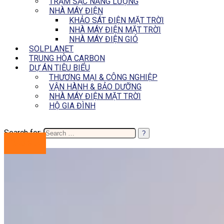
TRẠM SẠC NĂNG LƯỢNG
NHÀ MÁY ĐIỆN
KHẢO SÁT ĐIỆN MẶT TRỜI
NHÀ MÁY ĐIỆN MẶT TRỜI
NHÀ MÁY ĐIỆN GIÓ
SOLPLANET
TRUNG HÒA CARBON
DỰ ÁN TIÊU BIỂU
THƯƠNG MẠI & CÔNG NGHIỆP
VẬN HÀNH & BẢO DƯỠNG
NHÀ MÁY ĐIỆN MẶT TRỜI
HỘ GIA ĐÌNH
Search for:
BÁO GIÁ