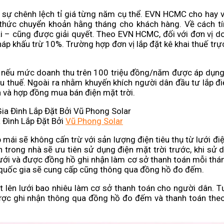
 sự chênh lệch tỉ giá từng năm cụ thể. EVN HCMC cho hay v
h thức chuyển khoản hằng tháng cho khách hàng. Về cách t
i – cũng được giải quyết. Theo EVN HCMC, đối với đơn vị d
áp khấu trừ 10%. Trường hợp đơn vị lắp đặt kê khai thuế trực
n, nếu mức doanh thu trên 100 triệu đồng/năm được áp dụn
u thuế. Ngoài ra nhằm khuyến khích người dân đầu tư lắp điệ
n và hợp đồng mua bán điện mặt trời.
 Đình Lắp Đặt Bởi
Vũ Phong Solar
 mái sẽ không cấn trừ với sản lượng điện tiêu thụ từ lưới đi
iện trong nhà sẽ ưu tiên sử dụng điện mặt trời trước, khi sử
 lưới và được đồng hồ ghi nhận làm cơ sở thanh toán mỗi thá
i quốc gia sẽ cung cấp cũng thông qua đồng hồ đo đếm.
át lên lưới bao nhiêu làm cơ sở thanh toán cho người dân. T
ược ghi nhận thông qua đồng hồ đo đếm và thanh toán theo