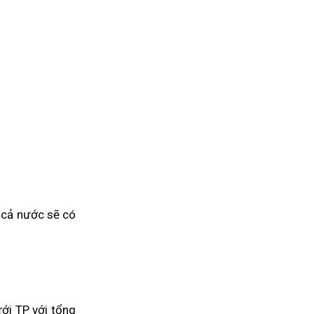
 cả nước sẽ có
ưới TP với tổng