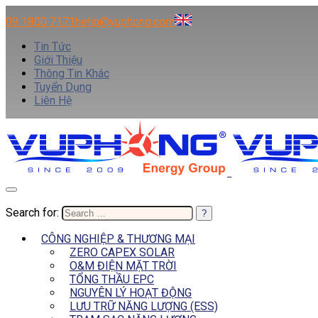
09 1800 7171
hello@vuphong.com
Tin Tức
Giới Thiệu
Thông Tin Khác
Tuyển Dụng
Liên Hệ
Search for:
CÔNG NGHIỆP & THƯƠNG MẠI
ZERO CAPEX SOLAR
O&M ĐIỆN MẶT TRỜI
TỔNG THẦU EPC
NGUYÊN LÝ HOẠT ĐỘNG
LƯU TRỮ NĂNG LƯỢNG (ESS)