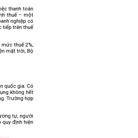
iệc thanh toán
ính thuế – một
oanh nghiệp có
 tiếp trên thuế
g mức thuế 2%,
n mặt trời, Bộ
ện quốc gia. Có
 dụng không hết
ng. Trường hợp
ương tự, người
 quy định hiện