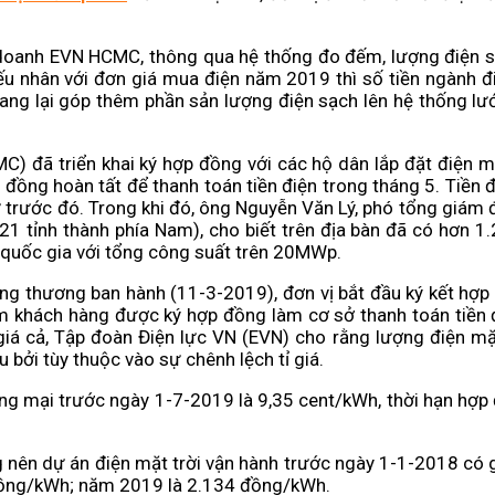
doanh EVN HCMC, thông qua hệ thống đo đếm, lượng điện s
Nếu nhân với đơn giá mua điện năm 2019 thì số tiền ngành đi
mang lại góp thêm phần sản lượng điện sạch lên hệ thống lướ
) đã triển khai ký hợp đồng với các hộ dân lắp đặt điện mặt
p đồng hoàn tất để thanh toán tiền điện trong tháng 5. Tiền 
 trước đó. Trong khi đó, ông Nguyễn Văn Lý, phó tổng giám
1 tỉnh thành phía Nam), cho biết trên địa bàn đã có hơn 1.
ện quốc gia với tổng công suất trên 20MWp.
ng thương ban hành (11-3-2019), đơn vị bắt đầu ký kết hợ
m khách hàng được ký hợp đồng làm cơ sở thanh toán tiền đi
iá cả, Tập đoàn Điện lực VN (EVN) cho rằng lượng điện mặt
 bởi tùy thuộc vào sự chênh lệch tỉ giá.
ng mại trước ngày 1-7-2019 là 9,35 cent/kWh, thời hạn hợp đ
g nên dự án điện mặt trời vận hành trước ngày 1-1-2018 có g
đồng/kWh; năm 2019 là 2.134 đồng/kWh.