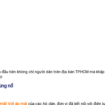
 đầu tiên không chỉ người dân trên địa bàn TP.HCM mà khắp
y.
bùng nổ
 mặt trời áp mái
của các hộ dân, đơn vị đã kết nối với điện l