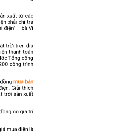
ản xuất từ các
ện phải chi trả
i điện” – bà Vi
 trời trên địa
điện thanh toán
 đốc Tổng công
200 công trình
p đồng
mua bán
ện. Giải thích
 trời sản xuất
ồng có giá trị
iá mua điện là