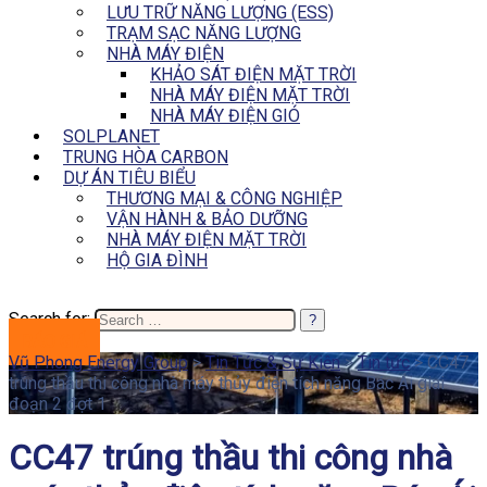
LƯU TRỮ NĂNG LƯỢNG (ESS)
TRẠM SẠC NĂNG LƯỢNG
NHÀ MÁY ĐIỆN
KHẢO SÁT ĐIỆN MẶT TRỜI
NHÀ MÁY ĐIỆN MẶT TRỜI
NHÀ MÁY ĐIỆN GIÓ
SOLPLANET
TRUNG HÒA CARBON
DỰ ÁN TIÊU BIỂU
THƯƠNG MẠI & CÔNG NGHIỆP
VẬN HÀNH & BẢO DƯỠNG
NHÀ MÁY ĐIỆN MẶT TRỜI
HỘ GIA ĐÌNH
Search for:
BÁO GIÁ
Vũ Phong Energy Group
>
Tin Tức & Sự Kiện
>
Tin tức
>
CC47
trúng thầu thi công nhà máy thủy điện tích năng Bác Ái giai
đoạn 2 đợt 1
CC47 trúng thầu thi công nhà