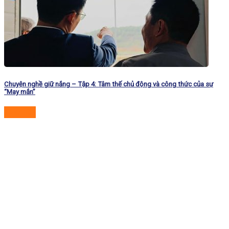
Chuyện nghề giữ nắng – Tập 4: Tâm thế chủ động và công thức của sự
“May mắn”
Đọc tiếp