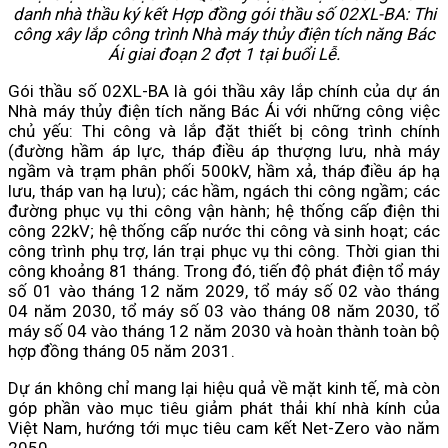
danh nhà thầu ký kết Hợp đồng gói thầu số 02XL-BA: Thi
công xây lắp công trình Nhà máy thủy điện tích năng Bác
Ái giai đoạn 2 đợt 1 tại buổi Lễ.
Gói thầu số 02XL-BA là gói thầu xây lắp chính của dự án
Nhà máy thủy điện tích năng Bác Ái với những công việc
chủ yếu: Thi công và lắp đặt thiết bị công trình chính
(đường hầm áp lực, tháp điều áp thượng lưu, nhà máy
ngầm và trạm phân phối 500kV, hầm xả, tháp điều áp hạ
lưu, tháp van hạ lưu); các hầm, ngách thi công ngầm; các
đường phục vụ thi công vận hành; hệ thống cấp điện thi
công 22kV; hệ thống cấp nước thi công và sinh hoạt; các
công trình phụ trợ, lán trại phục vụ thi công. Thời gian thi
công khoảng 81 tháng. Trong đó, tiến độ phát điện tổ máy
số 01 vào tháng 12 năm 2029, tổ máy số 02 vào tháng
04 năm 2030, tổ máy số 03 vào tháng 08 năm 2030, tổ
máy số 04 vào tháng 12 năm 2030 và hoàn thành toàn bộ
hợp đồng tháng 05 năm 2031.
Dự án không chỉ mang lại hiệu quả về mặt kinh tế, mà còn
góp phần vào mục tiêu giảm phát thải khí nhà kính của
Việt Nam, hướng tới mục tiêu cam kết Net-Zero vào năm