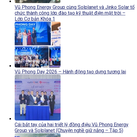
Vũ Phong Energy Group cùng Solplanet và Jinko Solar tổ
chức thành công lớp đào tạo kỹ thuật điện mặt trời –
Lớp Cơ bản Khóa 1
Vũ Phong Day 2026 – Hành động tạo dựng tương lai
Cái bắt tay của hai triết lý đồng điệu Vũ Phong Energy
Group và Solplanet (Chuyện nghề giữ nắng – Tập 5)