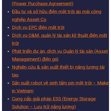
(Power Purchase Agreement)
Đầu tư và sở hữu điện mặt trời áp mái công
nghiệp Asset-Co
Dịch vụ EPC điện mặt trời
Dịch vụ O&M, quản lý tài sản kỹ thuật điện mặt
trời
Phát triển dự án, dịch vụ Quản lý tài sản (Asset
Management) điện gió
Nghiên cứu & sản xuất thiết bị năng lượng tái
tạo
Sản xuất robot vệ sinh tấm pin mặt trời – Make
in Vietnam
Cung cấp giải pháp ESS (Energy Storage
Solution – Lưu trữ năng lượng)