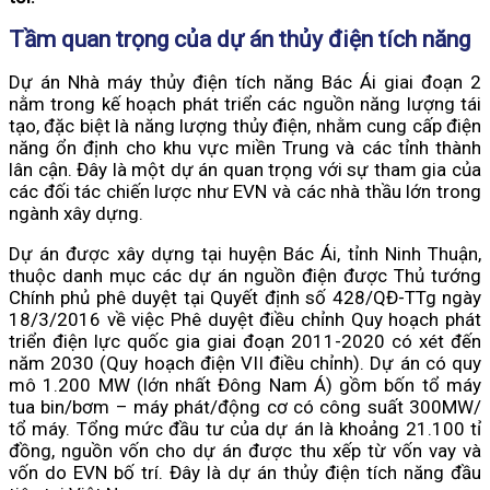
Tầm quan trọng của dự án thủy điện tích năng
Dự án Nhà máy thủy điện tích năng Bác Ái giai đoạn 2
nằm trong kế hoạch phát triển các nguồn năng lượng tái
tạo, đặc biệt là năng lượng thủy điện, nhằm cung cấp điện
năng ổn định cho khu vực miền Trung và các tỉnh thành
lân cận. Đây là một dự án quan trọng với sự tham gia của
các đối tác chiến lược như EVN và các nhà thầu lớn trong
ngành xây dựng.
Dự án được xây dựng tại huyện Bác Ái, tỉnh Ninh Thuận,
thuộc danh mục các dự án nguồn điện được Thủ tướng
Chính phủ phê duyệt tại Quyết định số 428/QĐ-TTg ngày
18/3/2016 về việc Phê duyệt điều chỉnh Quy hoạch phát
triển điện lực quốc gia giai đoạn 2011-2020 có xét đến
năm 2030 (Quy hoạch điện VII điều chỉnh). Dự án có quy
mô 1.200 MW (lớn nhất Đông Nam Á) gồm bốn tổ máy
tua bin/bơm – máy phát/động cơ có công suất 300MW/
tổ máy. Tổng mức đầu tư của dự án là khoảng 21.100 tỉ
đồng, nguồn vốn cho dự án được thu xếp từ vốn vay và
vốn do EVN bố trí. Đây là dự án thủy điện tích năng đầu