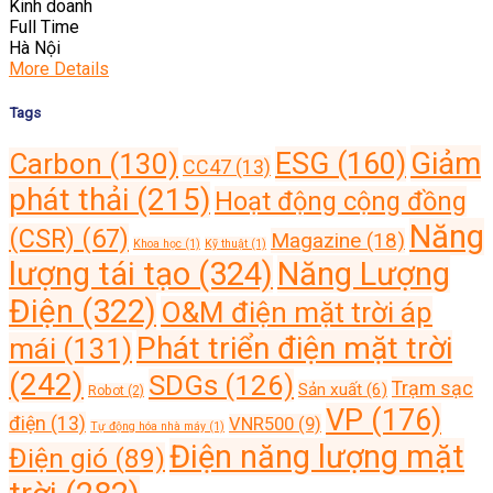
Kinh doanh
Full Time
Hà Nội
More Details
Tags
Giảm
ESG
(160)
Carbon
(130)
CC47
(13)
phát thải
(215)
Hoạt động cộng đồng
Năng
(CSR)
(67)
Magazine
(18)
Khoa học
(1)
Kỹ thuật
(1)
lượng tái tạo
(324)
Năng Lượng
Điện
(322)
O&M điện mặt trời áp
Phát triển điện mặt trời
mái
(131)
(242)
SDGs
(126)
Trạm sạc
Sản xuất
(6)
Robot
(2)
VP
(176)
điện
(13)
VNR500
(9)
Tự động hóa nhà máy
(1)
Điện năng lượng mặt
Điện gió
(89)