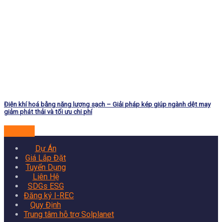
Điện khí hoá bằng năng lượng sạch – Giải pháp kép giúp ngành dệt may
giảm phát thải và tối ưu chi phí
Đọc tiếp
Dự Án
Giá Lắp Đặt
Tuyển Dụng
Liên Hệ
SDGs ESG
Đăng ký I-REC
Quy Định
Trung tâm hỗ trợ Solplanet