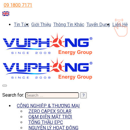
09 1800 7171
Tin Tức
Giới Thiệu
Thông Tin Khác
Tuyển Dụng
Liên Hệ
Search for:
CÔNG NGHIỆP & THƯƠNG MẠI
ZERO CAPEX SOLAR
O&M ĐIỆN MẶT TRỜI
TỔNG THẦU EPC
NGUYÊN LÝ HOẠT ĐỘNG