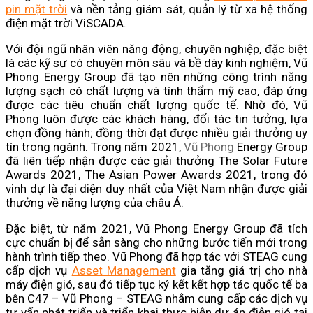
pin mặt trời
và nền tảng giám sát, quản lý từ xa hệ thống
điện mặt trời ViSCADA.
Với đội ngũ nhân viên năng động, chuyên nghiệp, đặc biệt
là các kỹ sư có chuyên môn sâu và bề dày kinh nghiệm, Vũ
Phong Energy Group đã tạo nên những công trình năng
lượng sạch có chất lượng và tính thẩm mỹ cao, đáp ứng
được các tiêu chuẩn chất lượng quốc tế. Nhờ đó, Vũ
Phong luôn được các khách hàng, đối tác tin tưởng, lựa
chọn đồng hành; đồng thời đạt được nhiều giải thưởng uy
tín trong ngành. Trong năm 2021,
Vũ Phong
Energy Group
đã liên tiếp nhận được các giải thưởng The Solar Future
Awards 2021, The Asian Power Awards 2021, trong đó
vinh dự là đại diện duy nhất của Việt Nam nhận được giải
thưởng về năng lượng của châu Á.
Đặc biệt, từ năm 2021, Vũ Phong Energy Group đã tích
cực chuẩn bị để sẵn sàng cho những bước tiến mới trong
hành trình tiếp theo. Vũ Phong đã hợp tác với STEAG cung
cấp dịch vụ
Asset Management
gia tăng giá trị cho nhà
máy điện gió, sau đó tiếp tục ký kết kết hợp tác quốc tế ba
bên C47 – Vũ Phong – STEAG nhằm cung cấp các dịch vụ
tư vấn phát triển và triển khai thực hiện dự án điện gió tại