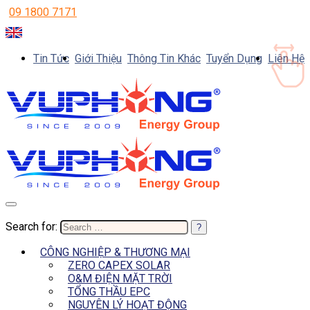
09 1800 7171
Tin Tức
Giới Thiệu
Thông Tin Khác
Tuyển Dụng
Liên Hệ
Search for:
CÔNG NGHIỆP & THƯƠNG MẠI
ZERO CAPEX SOLAR
O&M ĐIỆN MẶT TRỜI
TỔNG THẦU EPC
NGUYÊN LÝ HOẠT ĐỘNG