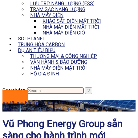
LƯU TRỮ NĂNG LƯỢNG (ESS)
TRẠM SẠC NĂNG LƯỢNG
NHÀ MÁY ĐIỆN
KHẢO SÁT ĐIỆN MẶT TRỜI
NHÀ MÁY ĐIỆN MẶT TRỜI
NHÀ MÁY ĐIỆN GIÓ
SOLPLANET
TRUNG HÒA CARBON
DỰ ÁN TIÊU BIỂU
THƯƠNG MẠI & CÔNG NGHIỆP
VẬN HÀNH & BẢO DƯỠNG
NHÀ MÁY ĐIỆN MẶT TRỜI
HỘ GIA ĐÌNH
Search for:
BÁO GIÁ
Vũ Phong Energy Group
>
Tin Tức & Sự Kiện
>
Vũ Phong
News
>
Vũ Phong Energy Group sẵn sàng cho hành trình mới
Vũ Phong Energy Group sẵn
sàng cho hành trình mới