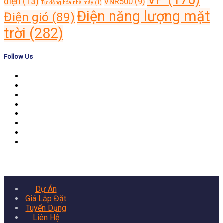
điện
(13)
VNR500
(9)
Tự động hóa nhà máy
(1)
Điện năng lượng mặt
Điện gió
(89)
trời
(282)
Follow Us
Banner
Dự Án
Giá Lắp Đặt
Tuyển Dụng
Liên Hệ