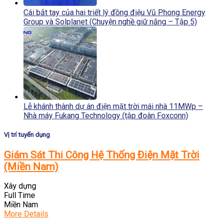
Cái bắt tay của hai triết lý đồng điệu Vũ Phong Energy
Group và Solplanet (Chuyện nghề giữ nắng – Tập 5)
Lễ khánh thành dự án điện mặt trời mái nhà 11MWp –
Nhà máy Fukang Technology (tập đoàn Foxconn)
Vị trí tuyển dụng
Giám Sát Thi Công Hệ Thống Điện Mặt Trời
(Miền Nam)
Xây dựng
Full Time
Miền Nam
More Details