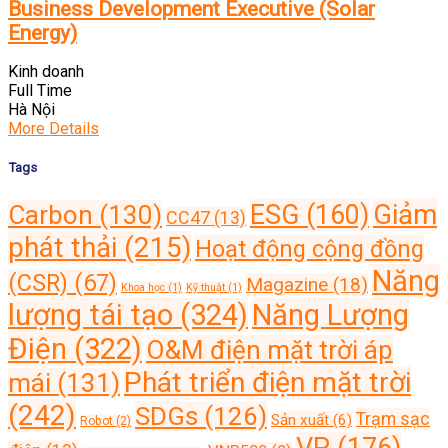
Business Development Executive (Solar
Energy)
Kinh doanh
Full Time
Hà Nội
More Details
Tags
Giảm
ESG
(160)
Carbon
(130)
CC47
(13)
phát thải
(215)
Hoạt động cộng đồng
Năng
(CSR)
(67)
Magazine
(18)
Khoa học
(1)
Kỹ thuật
(1)
lượng tái tạo
(324)
Năng Lượng
Điện
(322)
O&M điện mặt trời áp
Phát triển điện mặt trời
mái
(131)
(242)
SDGs
(126)
Trạm sạc
Sản xuất
(6)
Robot
(2)
VP
(176)