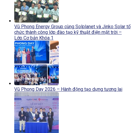
Vũ Phong Energy Group cùng Solplanet và Jinko Solar tổ
chức thành công lớp đào tạo kỹ thuật điện mặt trời –
Lớp Cơ bản Khóa 1
Vũ Phong Day 2026 – Hành động tạo dựng tương lai