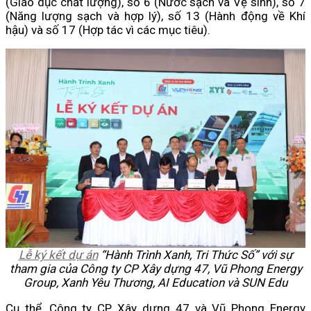
(Giáo dục chất lượng), số 6 (Nước sạch và Vệ sinh), số 7
(Năng lượng sạch và hợp lý), số 13 (Hành động về Khí
hậu) và số 17 (Hợp tác vì các mục tiêu).
Lễ ký kết dự án
“Hành Trình Xanh, Tri Thức Số” với sự
tham gia của Công ty CP Xây dựng 47, Vũ Phong Energy
Group, Xanh Yêu Thương, AI Education và SUN Edu
Cụ thể, Công ty CP Xây dựng 47 và Vũ Phong Energy