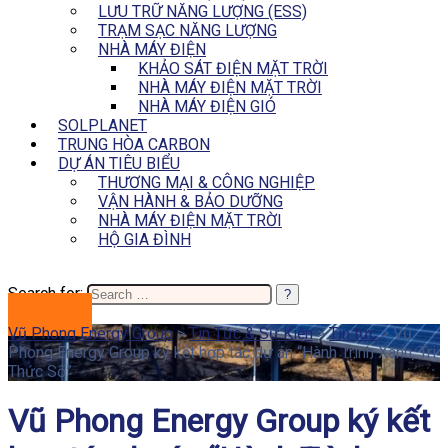
LƯU TRỮ NĂNG LƯỢNG (ESS)
TRẠM SẠC NĂNG LƯỢNG
NHÀ MÁY ĐIỆN
KHẢO SÁT ĐIỆN MẶT TRỜI
NHÀ MÁY ĐIỆN MẶT TRỜI
NHÀ MÁY ĐIỆN GIÓ
SOLPLANET
TRUNG HÒA CARBON
DỰ ÁN TIÊU BIỂU
THƯƠNG MẠI & CÔNG NGHIỆP
VẬN HÀNH & BẢO DƯỠNG
NHÀ MÁY ĐIỆN MẶT TRỜI
HỘ GIA ĐÌNH
Search for:
BÁO GIÁ
Vũ Phong Energy Group
>
Tin Tức & Sự Kiện
>
Tin tức
>
Vũ
Phong Energy Group ký kết hợp tác dự án “Hành Trình Xanh, Tri
Thức Số”
Vũ Phong Energy Group ký kết