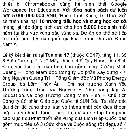
thiết bị Chromebooks cùng hệ sinh thái Google
Workspace for Education.
Với tổng ngân sách dự kiến
hơn 5.000.000.000 VNĐ
, “Hành Trình Xanh, Tri Thức Số”
sẽ triển khai tại
10 trường tiểu học và trung học cơ sở
,
mang lại tác động tích cực cho hơn
5.000 học sinh mỗi
năm
tại khu vực vùng sâu vùng xa. Dự án có thể sẽ tiếp
tục mở rộng đến các quốc gia khác trong khu vực Đông
Nam Á.
Lễ ký kết diễn ra tại Tòa nhà 47 (thuộc CC47), tầng 11, Số
8 Biên Cương, P. Ngô Mây, thành phố Quy Nhơn, tỉnh Bình
Định, với đại diện các bên, bao gồm: ông Dương Minh
Quang – Tổng Giám đốc Công ty Cổ phần Xây dựng 47;
ông Nguyễn Quang Trí – Tổng Giám đốc Vũ Phong Energy
Group; bà Lâm Thúy Ái – Chi hội trưởng Xanh Yêu
Thương; ông Trần Vũ Nguyên – Nhà sáng lập AI
Education, và ông Trương Công Minh Hiển – Chủ tịch
Công ty Cổ phần Giáo dục Quốc tế SUN Edu. Tại đây, các
đại diện đã cùng thảo luận và thống nhất các điều khoản
hợp tác và hoạt động. Theo đó, dự án sẽ tập trung vào
các Mục tiêu Phát triển Bền vững của Liên Hiệp Quốc, bao
gồm mục tiêu số 3 (Sức khỏe và Cuộc sống tốt đẹp), số 4