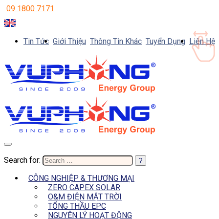
09 1800 7171
Tin Tức
Giới Thiệu
Thông Tin Khác
Tuyển Dụng
Liên Hệ
Search for:
CÔNG NGHIỆP & THƯƠNG MẠI
ZERO CAPEX SOLAR
O&M ĐIỆN MẶT TRỜI
TỔNG THẦU EPC
NGUYÊN LÝ HOẠT ĐỘNG