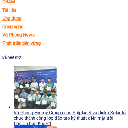
CBAM
Tài liệu
Ứng dụng
Công nghệ
Vũ Phong News
Phát triển bền vững
Bài viết mới
Vũ Phong Energy Group cùng Solplanet và Jinko Solar tổ
chức thành công lớp đào tạo kỹ thuật điện mặt trời –
Lớp Cơ bản Khóa 1