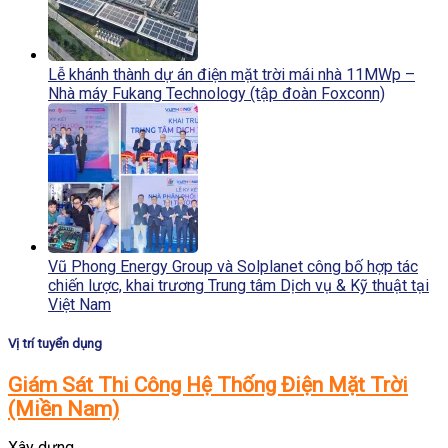
Lễ khánh thành dự án điện mặt trời mái nhà 11MWp –
Nhà máy Fukang Technology (tập đoàn Foxconn)
Vũ Phong Energy Group và Solplanet công bố hợp tác
chiến lược, khai trương Trung tâm Dịch vụ & Kỹ thuật tại
Việt Nam
Vị trí tuyển dụng
Giám Sát Thi Công Hệ Thống Điện Mặt Trời
(Miền Nam)
Xây dựng