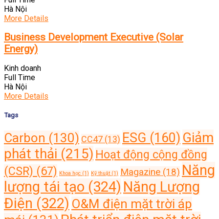
Hà Nội
More Details
Business Development Executive (Solar
Energy)
Kinh doanh
Full Time
Hà Nội
More Details
Tags
Giảm
ESG
(160)
Carbon
(130)
CC47
(13)
phát thải
(215)
Hoạt động cộng đồng
Năng
(CSR)
(67)
Magazine
(18)
Khoa học
(1)
Kỹ thuật
(1)
lượng tái tạo
(324)
Năng Lượng
Điện
(322)
O&M điện mặt trời áp