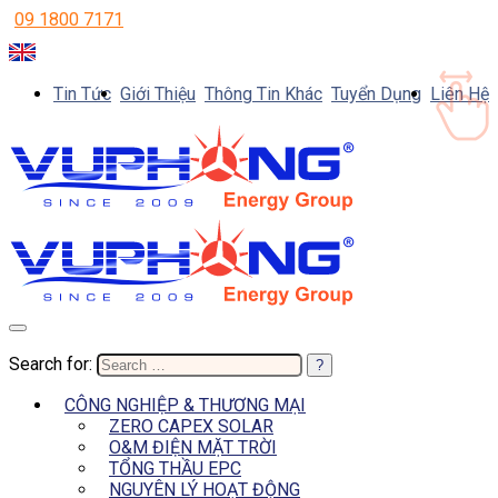
09 1800 7171
Tin Tức
Giới Thiệu
Thông Tin Khác
Tuyển Dụng
Liên Hệ
Search for:
CÔNG NGHIỆP & THƯƠNG MẠI
ZERO CAPEX SOLAR
O&M ĐIỆN MẶT TRỜI
TỔNG THẦU EPC
NGUYÊN LÝ HOẠT ĐỘNG