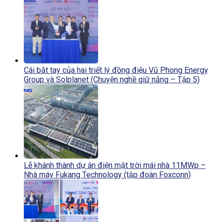
Cái bắt tay của hai triết lý đồng điệu Vũ Phong Energy
Group và Solplanet (Chuyện nghề giữ nắng – Tập 5)
Lễ khánh thành dự án điện mặt trời mái nhà 11MWp –
Nhà máy Fukang Technology (tập đoàn Foxconn)