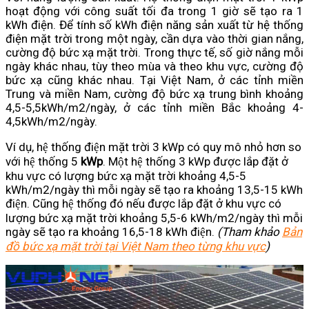
hoạt động với công suất tối đa trong 1 giờ sẽ tạo ra 1
kWh điện. Để tính số kWh điện năng sản xuất từ hệ thống
điện mặt trời trong một ngày, cần dựa vào thời gian nắng,
cường độ bức xạ mặt trời. Trong thực tế, số giờ nắng mỗi
ngày khác nhau, tùy theo mùa và theo khu vực, cường độ
bức xạ cũng khác nhau. Tại Việt Nam, ở các tỉnh miền
Trung và miền Nam, cường độ bức xạ trung bình khoảng
4,5-5,5kWh/m2/ngày, ở các tỉnh miền Bắc khoảng 4-
4,5kWh/m2/ngày.
Ví dụ, hệ thống điện mặt trời 3 kWp có quy mô nhỏ hơn so
với hệ thống 5
kWp
. Một hệ thống 3 kWp được lắp đặt ở
khu vực có lượng bức xạ mặt trời khoảng 4,5-5
kWh/m2/ngày thì mỗi ngày sẽ tạo ra khoảng 13,5-15 kWh
điện. Cũng hệ thống đó nếu được lắp đặt ở khu vực có
lượng bức xạ mặt trời khoảng 5,5-6 kWh/m2/ngày thì mỗi
ngày sẽ tạo ra khoảng 16,5-18 kWh điện.
(Tham khảo
Bản
đồ bức xạ mặt trời tại Việt Nam theo từng khu vực
)