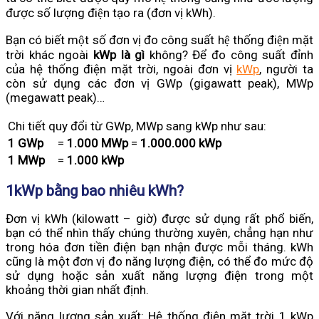
được số lượng điện tạo ra (đơn vị kWh).
Bạn có biết một số đơn vị đo công suất hệ thống điện mặt
trời khác ngoài
kWp là gì
không? Để đo công suất đỉnh
của hệ thống điện mặt trời, ngoài đơn vị
kWp
, người ta
còn sử dụng các đơn vị GWp (gigawatt peak), MWp
(megawatt peak)…
Chi tiết quy đổi từ GWp, MWp sang kWp như sau:
1 GWp
=
1.000 MWp
=
1.000.000 kWp
1 MWp
=
1.000 kWp
1kWp bằng bao nhiêu kWh?
Đơn vị kWh (kilowatt – giờ) được sử dụng rất phổ biến,
bạn có thể nhìn thấy chúng thường xuyên, chẳng hạn như
trong hóa đơn tiền điện bạn nhận được mỗi tháng. kWh
cũng là một đơn vị đo năng lượng điện, có thể đo mức độ
sử dụng hoặc sản xuất năng lượng điện trong một
khoảng thời gian nhất định.
Với năng lượng sản xuất: Hệ thống điện mặt trời 1 kWp