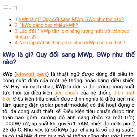
kWp là gì? Quy đổi sang MWp, GWp như thế nào?
1kWp bằng bao nhiêu kWh?
Lắp đặt 1 kWp tấm pin năng lượng mặt trời cần bao
nhiêu m2?
Nên lắp đặt hệ thống bao nhiêu kWp cho gia đình?
kWp là gì? Quy đổi sang MWp, GWp như thế
nào?
kWp
(
kilowatt peak
) là thuật ngữ được dùng để biểu thị
công suất đỉnh của một hệ thống hoặc bảng điều khiển
PV. Hay nói cách khác,
kWp
là đơn vị đo lường công suất
tức thời tại điều kiện
tiêu chuẩn
của hệ thống
điện mặt
trời
. Điều kiện tiêu chuẩn được định nghĩa là điều kiện mà
tấm quang điện (solar panel/module) có thể hoạt động ở
tối đa công suất thiết kế. Điều kiện tiêu chuẩn được tính
toán bao gồm: cường độ ánh sáng (bức xạ mặt trời)
1000W/m2, áp suất khí quyển 1.5AM, nhiệt độ cells pin ở
25 độ C. Như vậy, từ số kWp (gọi chung là số công suất),
ta có thể biết được quy mô hệ thống cũng như ước lượng