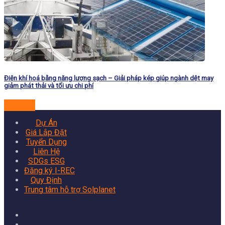
Điện khí hoá bằng năng lượng sạch – Giải pháp kép giúp ngành dệt may
giảm phát thải và tối ưu chi phí
Đọc tiếp
Dự Án
Giá Lắp Đặt
Tuyển Dụng
Liên Hệ
SDGs ESG
Đăng ký I-REC
Quy Định
Trung tâm hỗ trợ Solplanet