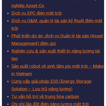
nghiệp Asset-Co
Dịch vụ EPC điện mặt trời
Dịch vụ O&M, quản lý tài sản kỹ thuật điện mặt
trời
Phát triển dự án, dịch vụ Quản lý tài sản (Asset
Management) điện gió
Nghiên cứu & sản xuất thiết bị năng lượng tái
tạo
Sản xuất robot vệ sinh tấm pin mặt trời – Make
in Vietnam
Cung cấp giải pháp ESS (Energy Storage
Solution – Lưu trữ năng lượng)
Tư vấn hỗ trợ về trung hòa carbon
Chi phí lắp đặt điện năng lượng mặt trời