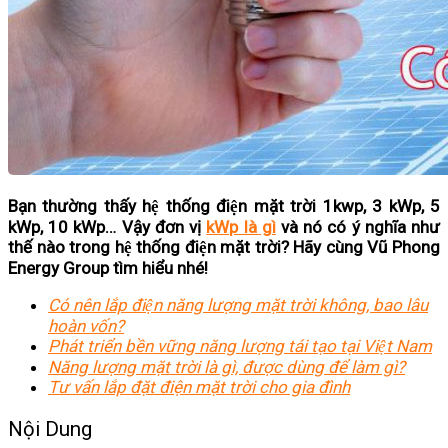
Bạn thường thấy hệ thống điện mặt trời 1kwp, 3 kWp, 5
kWp, 10 kWp… Vậy đơn vị
kWp là gì
và nó có ý nghĩa như
thế nào trong hệ thống điện mặt trời? Hãy cùng Vũ Phong
Energy Group tìm hiểu nhé!
Có nên lắp điện năng lượng mặt trời không, bao lâu
hoàn vốn?
Phát triển bền vững năng lượng tái tạo tại Việt Nam
Năng lượng mặt trời là gì, được dùng để làm gì?
Tư vấn lắp đặt điện mặt trời cho gia đình
Nội Dung