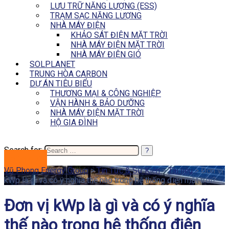
LƯU TRỮ NĂNG LƯỢNG (ESS)
TRẠM SẠC NĂNG LƯỢNG
NHÀ MÁY ĐIỆN
KHẢO SÁT ĐIỆN MẶT TRỜI
NHÀ MÁY ĐIỆN MẶT TRỜI
NHÀ MÁY ĐIỆN GIÓ
SOLPLANET
TRUNG HÒA CARBON
DỰ ÁN TIÊU BIỂU
THƯƠNG MẠI & CÔNG NGHIỆP
VẬN HÀNH & BẢO DƯỠNG
NHÀ MÁY ĐIỆN MẶT TRỜI
HỘ GIA ĐÌNH
Search for:
BÁO GIÁ
Vũ Phong Energy Group
>
Tin Tức & Sự Kiện
>
Tài liệu
>
Đơn vị
kWp là gì và có ý nghĩa thế nào trong hệ thống điện mặt trời?
Đơn vị kWp là gì và có ý nghĩa
thế nào trong hệ thống điện