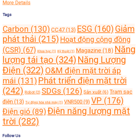
More Details
Tags
Giảm
ESG
(160)
Carbon
(130)
CC47
(13)
phát thải
(215)
Hoạt động cộng đồng
Năng
(CSR)
(67)
Magazine
(18)
Khoa học
(1)
Kỹ thuật
(1)
lượng tái tạo
(324)
Năng Lượng
Điện
(322)
O&M điện mặt trời áp
Phát triển điện mặt trời
mái
(131)
(242)
SDGs
(126)
Trạm sạc
Sản xuất
(6)
Robot
(2)
VP
(176)
điện
(13)
VNR500
(9)
Tự động hóa nhà máy
(1)
Điện năng lượng mặt
Điện gió
(89)
trời
(282)
Follow Us