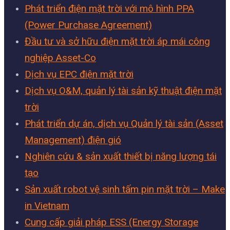
Phát triển điện mặt trời với mô hình PPA
(Power Purchase Agreement)
Đầu tư và sở hữu điện mặt trời áp mái công
nghiệp Asset-Co
Dịch vụ EPC điện mặt trời
Dịch vụ O&M, quản lý tài sản kỹ thuật điện mặt
trời
Phát triển dự án, dịch vụ Quản lý tài sản (Asset
Management) điện gió
Nghiên cứu & sản xuất thiết bị năng lượng tái
tạo
Sản xuất robot vệ sinh tấm pin mặt trời – Make
in Vietnam
Cung cấp giải pháp ESS (Energy Storage