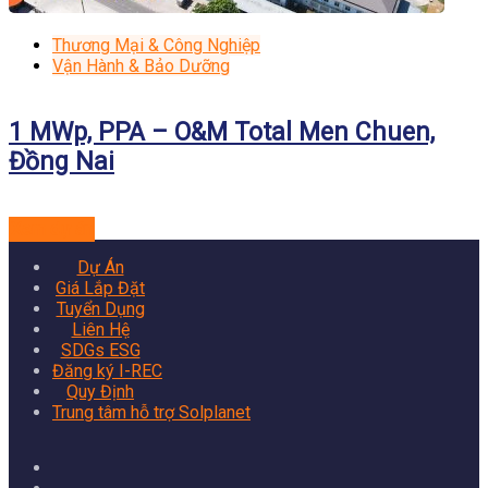
Thương Mại & Công Nghiệp
Vận Hành & Bảo Dưỡng
1 MWp, PPA – O&M Total Men Chuen,
Đồng Nai
Xem dự án
Dự Án
Giá Lắp Đặt
Tuyển Dụng
Liên Hệ
SDGs ESG
Đăng ký I-REC
Quy Định
Trung tâm hỗ trợ Solplanet