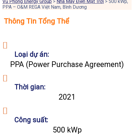
Vũ Phong Energy Group
>
Nhà Máy Điện Mặt Trời
>
500 kWp,
PPA – O&M REGA Việt Nam, Bình Dương
Thông Tin Tổng Thể
Loại dự án:
PPA (Power Purchase Agreement)
Thời gian:
2021
Công suất:
500 kWp