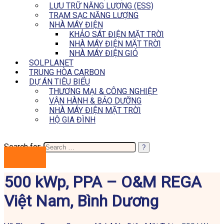
LƯU TRỮ NĂNG LƯỢNG (ESS)
TRẠM SẠC NĂNG LƯỢNG
NHÀ MÁY ĐIỆN
KHẢO SÁT ĐIỆN MẶT TRỜI
NHÀ MÁY ĐIỆN MẶT TRỜI
NHÀ MÁY ĐIỆN GIÓ
SOLPLANET
TRUNG HÒA CARBON
DỰ ÁN TIÊU BIỂU
THƯƠNG MẠI & CÔNG NGHIỆP
VẬN HÀNH & BẢO DƯỠNG
NHÀ MÁY ĐIỆN MẶT TRỜI
HỘ GIA ĐÌNH
Search for:
BÁO GIÁ
500 kWp, PPA – O&M REGA
Việt Nam, Bình Dương