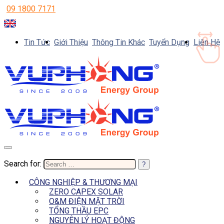
09 1800 7171
Tin Tức
Giới Thiệu
Thông Tin Khác
Tuyển Dụng
Liên Hệ
Search for:
CÔNG NGHIỆP & THƯƠNG MẠI
ZERO CAPEX SOLAR
O&M ĐIỆN MẶT TRỜI
TỔNG THẦU EPC
NGUYÊN LÝ HOẠT ĐỘNG