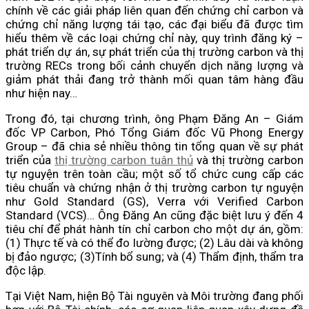
chính về các giải pháp liên quan đến chứng chỉ carbon và
chứng chỉ năng lượng tái tạo, các đại biểu đã được tìm
hiểu thêm về các loại chứng chỉ này, quy trình đăng ký –
phát triển dự án, sự phát triển của thị trường carbon và thị
trường RECs trong bối cảnh chuyển dịch năng lượng và
giảm phát thải đang trở thành mối quan tâm hàng đầu
như hiện nay…
Trong đó, tại chương trình, ông Phạm Đăng An – Giám
đốc VP Carbon, Phó Tổng Giám đốc Vũ Phong Energy
Group – đã chia sẻ nhiều thông tin tổng quan về sự phát
triển của
thị trường carbon tuân thủ
và thị trường carbon
tự nguyện trên toàn cầu; một số tổ chức cung cấp các
tiêu chuẩn và chứng nhận ở thị trường carbon tự nguyện
như Gold Standard (GS), Verra với Verified Carbon
Standard (VCS)… Ông Đăng An cũng đặc biệt lưu ý đến 4
tiêu chí để phát hành tín chỉ carbon cho một dự án, gồm:
(1) Thực tế và có thể đo lường được; (2) Lâu dài và không
bị đảo ngược; (3)Tính bổ sung; và (4) Thẩm định, thẩm tra
độc lập.
Tại Việt Nam, hiện Bộ Tài nguyên và Môi trường đang phối