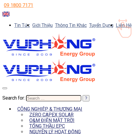
09 1800 7171
Tin Tức
Giới Thiệu
Thông Tin Khác
Tuyển Dụng
Liên Hệ
Search for:
CÔNG NGHIỆP & THƯƠNG MẠI
ZERO CAPEX SOLAR
O&M ĐIỆN MẶT TRỜI
TỔNG THẦU EPC
NGUYÊN LÝ HOẠT ĐỘNG