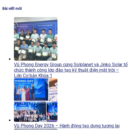
Bài viết mới
Vũ Phong Energy Group cùng Solplanet và Jinko Solar tổ
chức thành công lớp đào tạo kỹ thuật điện mặt trời –
Lớp Cơ bản Khóa 1
Vũ Phong Day 2026 – Hành động tạo dựng tương lai