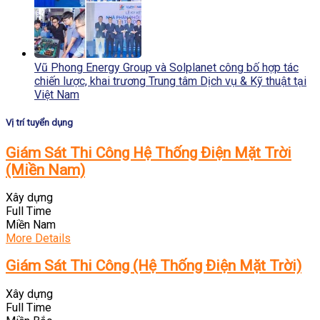
Vũ Phong Energy Group và Solplanet công bố hợp tác
chiến lược, khai trương Trung tâm Dịch vụ & Kỹ thuật tại
Việt Nam
Vị trí tuyển dụng
Giám Sát Thi Công Hệ Thống Điện Mặt Trời
(Miền Nam)
Xây dựng
Full Time
Miền Nam
More Details
Giám Sát Thi Công (Hệ Thống Điện Mặt Trời)
Xây dựng
Full Time