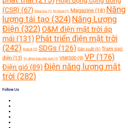
Hoạt động cộng đồng
Năng
(CSR)
(67)
Magazine
(18)
Khoa học
(1)
Kỹ thuật
(1)
lượng tái tạo
(324)
Năng Lượng
Điện
(322)
O&M điện mặt trời áp
Phát triển điện mặt trời
mái
(131)
(242)
SDGs
(126)
Trạm sạc
Sản xuất
(6)
Robot
(2)
VP
(176)
điện
(13)
VNR500
(9)
Tự động hóa nhà máy
(1)
Điện năng lượng mặt
Điện gió
(89)
trời
(282)
Follow Us