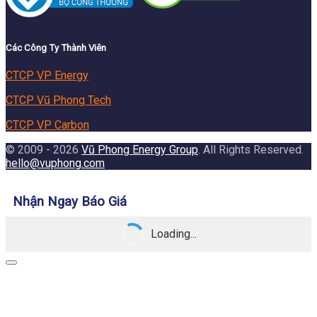
Các Công Ty Thành Viên
CTCP VP Energy
CTCP Vũ Phong Tech
CTCP VP Carbon
© 2009 - 2026
Vũ Phong Energy Group
. All Rights Reserved.
hello@vuphong.com
Nhận Ngay Báo Giá
Loading...