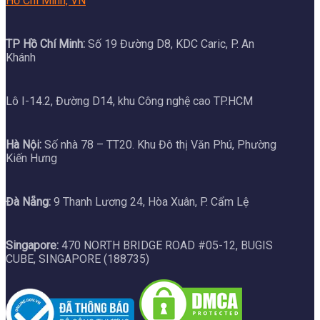
Hồ Chí Minh, VN
TP Hồ Chí Minh:
Số 19 Đường D8, KDC Caric, P. An
Khánh
Lô I-14.2, Đường D14, khu Công nghệ cao TP.HCM
Hà Nội:
Số nhà 78 – TT20. Khu Đô thị Văn Phú, Phường
Kiến Hưng
Đà Nẵng:
9 Thanh Lương 24, Hòa Xuân, P. Cẩm Lệ
Singapore:
470 NORTH BRIDGE ROAD #05-12, BUGIS
CUBE, SINGAPORE (188735)