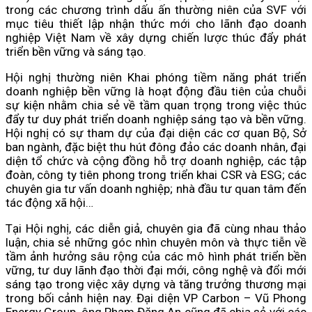
trong các chương trình dấu ấn thường niên của SVF với
mục tiêu thiết lập nhận thức mới cho lãnh đạo doanh
nghiệp Việt Nam về xây dựng chiến lược thúc đẩy phát
triển bền vững và sáng tạo.
Hội nghị thường niên Khai phóng tiềm năng phát triển
doanh nghiệp bền vững là hoạt động đầu tiên của chuỗi
sự kiện nhằm chia sẻ về tầm quan trọng trong việc thúc
đẩy tư duy phát triển doanh nghiệp sáng tạo và bền vững.
Hội nghị có sự tham dự của đại diện các cơ quan Bộ, Sở
ban ngành, đặc biệt thu hút đông đảo các doanh nhân, đại
diện tổ chức và cộng đồng hỗ trợ doanh nghiệp, các tập
đoàn, công ty tiên phong trong triển khai CSR và ESG; các
chuyên gia tư vấn doanh nghiệp; nhà đầu tư quan tâm đến
tác động xã hội…
Tại Hội nghị, các diễn giả, chuyên gia đã cùng nhau thảo
luận, chia sẻ những góc nhìn chuyên môn và thực tiễn về
tầm ảnh hưởng sâu rộng của các mô hình phát triển bền
vững, tư duy lãnh đạo thời đại mới, công nghệ và đổi mới
sáng tạo trong việc xây dựng và tăng trưởng thương mại
trong bối cảnh hiện nay. Đại diện VP Carbon – Vũ Phong
Energy Group, ông Phạm Đăng An cũng đã chia sẻ với các