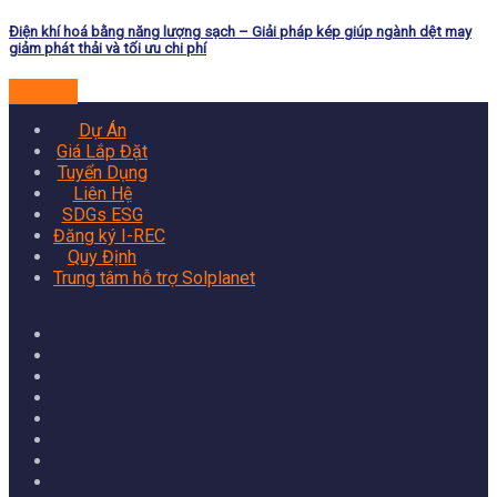
Điện khí hoá bằng năng lượng sạch – Giải pháp kép giúp ngành dệt may
giảm phát thải và tối ưu chi phí
Đọc tiếp
Dự Án
Giá Lắp Đặt
Tuyển Dụng
Liên Hệ
SDGs ESG
Đăng ký I-REC
Quy Định
Trung tâm hỗ trợ Solplanet