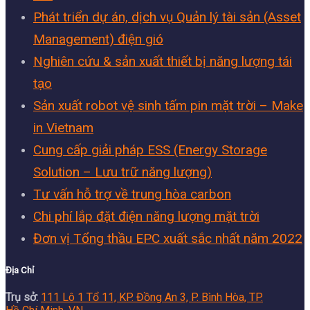
Phát triển dự án, dịch vụ Quản lý tài sản (Asset
Management) điện gió
Nghiên cứu & sản xuất thiết bị năng lượng tái
tạo
Sản xuất robot vệ sinh tấm pin mặt trời – Make
in Vietnam
Cung cấp giải pháp ESS (Energy Storage
Solution – Lưu trữ năng lượng)
Tư vấn hỗ trợ về trung hòa carbon
Chi phí lắp đặt điện năng lượng mặt trời
Đơn vị Tổng thầu EPC xuất sắc nhất năm 2022
Địa Chỉ
Trụ sở:
111 Lô 1 Tổ 11, KP. Đồng An 3, P. Bình Hòa, TP.