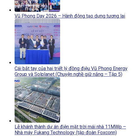
Vũ Phong Day 2026 – Hành động tạo dựng tương lai
Cái bắt tay của hai triết lý đồng điệu Vũ Phong Energy
Group và Solplanet (Chuyện nghề giữ nắng – Tập 5)
Lễ khánh thành dự án điện mặt trời mái nhà 11MWp –
Nhà máy Fukang Technology (tập đoàn Foxconn)