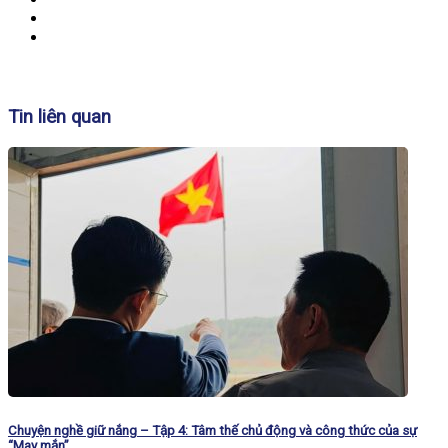
Banner
Tin liên quan
Chuyện nghề giữ nắng – Tập 4: Tâm thế chủ động và công thức của sự
“May mắn”