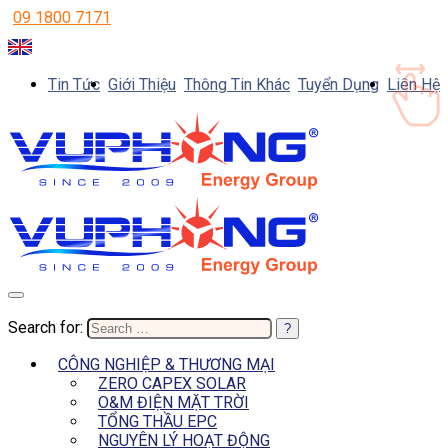
09 1800 7171
Tin Tức
Giới Thiệu
Thông Tin Khác
Tuyển Dụng
Liên Hệ
Search for:
CÔNG NGHIỆP & THƯƠNG MẠI
ZERO CAPEX SOLAR
O&M ĐIỆN MẶT TRỜI
TỔNG THẦU EPC
NGUYÊN LÝ HOẠT ĐỘNG