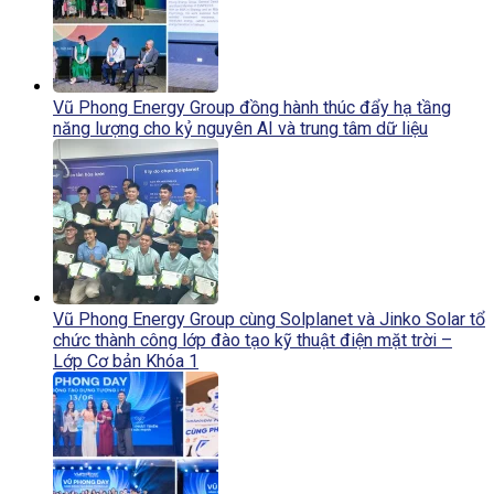
Vũ Phong Energy Group đồng hành thúc đẩy hạ tầng
năng lượng cho kỷ nguyên AI và trung tâm dữ liệu
Vũ Phong Energy Group cùng Solplanet và Jinko Solar tổ
chức thành công lớp đào tạo kỹ thuật điện mặt trời –
Lớp Cơ bản Khóa 1