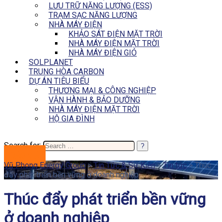
LƯU TRỮ NĂNG LƯỢNG (ESS)
TRẠM SẠC NĂNG LƯỢNG
NHÀ MÁY ĐIỆN
KHẢO SÁT ĐIỆN MẶT TRỜI
NHÀ MÁY ĐIỆN MẶT TRỜI
NHÀ MÁY ĐIỆN GIÓ
SOLPLANET
TRUNG HÒA CARBON
DỰ ÁN TIÊU BIỂU
THƯƠNG MẠI & CÔNG NGHIỆP
VẬN HÀNH & BẢO DƯỠNG
NHÀ MÁY ĐIỆN MẶT TRỜI
HỘ GIA ĐÌNH
Search for:
BÁO GIÁ
Vũ Phong Energy Group
>
Tin Tức & Sự Kiện
>
Tin tức
>
Thúc
đẩy phát triển bền vững ở doanh nghiệp
Thúc đẩy phát triển bền vững
ở doanh nghiệp