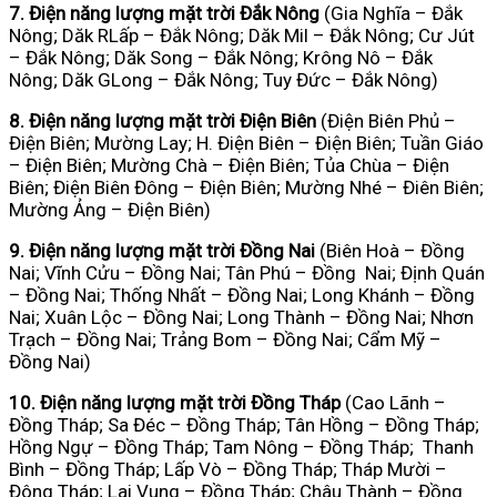
7. Điện năng lượng mặt trời Đắk Nông
(Gia Nghĩa – Đắk
Nông; Dăk RLấp – Đắk Nông; Dăk Mil – Đắk Nông; Cư Jút
– Đắk Nông; Dăk Song – Đắk Nông; Krông Nô – Đắk
Nông; Dăk GLong – Đắk Nông; Tuy Đức – Đắk Nông)
8. Điện năng lượng mặt trời Điện Biên
(Điện Biên Phủ –
Điện Biên; Mường Lay; H. Điện Biên – Điện Biên; Tuần Giáo
– Điện Biên; Mường Chà – Điện Biên; Tủa Chùa – Điện
Biên; Điện Biên Đông – Điện Biên; Mường Nhé – Điên Biên;
Mường Ảng – Điện Biên)
9. Điện năng lượng mặt trời Đồng Nai
(Biên Hoà – Đồng
Nai; Vĩnh Cửu – Đồng Nai; Tân Phú – Đồng Nai; Định Quán
– Đồng Nai; Thống Nhất – Đồng Nai; Long Khánh – Đồng
Nai; Xuân Lộc – Đồng Nai; Long Thành – Đồng Nai; Nhơn
Trạch – Đồng Nai; Trảng Bom – Đồng Nai; Cẩm Mỹ –
Đồng Nai)
10. Điện năng lượng mặt trời Đồng Tháp
(Cao Lãnh –
Đồng Tháp; Sa Đéc – Đồng Tháp; Tân Hồng – Đồng Tháp;
Hồng Ngự – Đồng Tháp; Tam Nông – Đồng Tháp; Thanh
Bình – Đồng Tháp; Lấp Vò – Đồng Tháp; Tháp Mười –
Đông Tháp; Lai Vung – Đồng Tháp; Châu Thành – Đồng