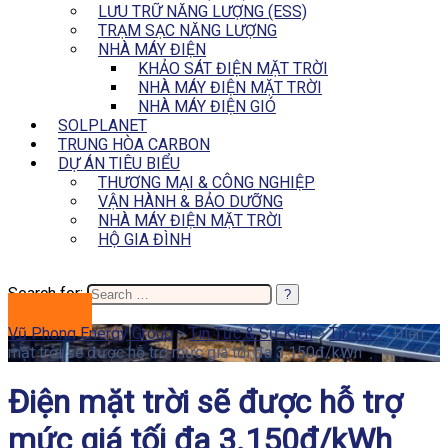
LƯU TRỮ NĂNG LƯỢNG (ESS)
TRẠM SẠC NĂNG LƯỢNG
NHÀ MÁY ĐIỆN
KHẢO SÁT ĐIỆN MẶT TRỜI
NHÀ MÁY ĐIỆN MẶT TRỜI
NHÀ MÁY ĐIỆN GIÓ
SOLPLANET
TRUNG HÒA CARBON
DỰ ÁN TIÊU BIỂU
THƯƠNG MẠI & CÔNG NGHIỆP
VẬN HÀNH & BẢO DƯỠNG
NHÀ MÁY ĐIỆN MẶT TRỜI
HỘ GIA ĐÌNH
Search for:
BÁO GIÁ
Vũ Phong Energy Group
>
Tin Tức & Sự Kiện
>
Tin tức
>
Điện
mặt trời sẽ được hỗ trợ mức giá tối đa 3.150đ/kWh
Điện mặt trời sẽ được hỗ trợ
mức giá tối đa 3.150đ/kWh