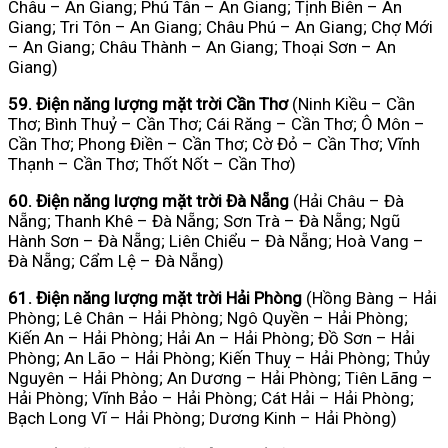
Châu – An Giang; Phú Tân – An Giang; Tịnh Biên – An
Giang; Tri Tôn – An Giang; Châu Phú – An Giang; Chợ Mới
– An Giang; Châu Thành – An Giang; Thoại Sơn – An
Giang)
59. Điện năng lượng mặt trời Cần Thơ
(Ninh Kiều – Cần
Thơ; Bình Thuỷ – Cần Thơ; Cái Răng – Cần Thơ; Ô Môn –
Cần Thơ; Phong Điền – Cần Thơ; Cờ Đỏ – Cần Thơ; Vĩnh
Thạnh – Cần Thơ; Thốt Nốt – Cần Thơ)
60. Điện năng lượng mặt trời Đà Nẵng
(Hải Châu – Đà
Nẵng; Thanh Khê – Đà Nẵng; Sơn Trà – Đà Nẵng; Ngũ
Hành Sơn – Đà Nẵng; Liên Chiểu – Đà Nẵng; Hoà Vang –
Đà Nẵng; Cẩm Lệ – Đà Nẵng)
61. Điện năng lượng mặt trời Hải Phòng
(Hồng Bàng – Hải
Phòng; Lê Chân – Hải Phòng; Ngô Quyền – Hải Phòng;
Kiến An – Hải Phòng; Hải An – Hải Phòng; Đồ Sơn – Hải
Phòng; An Lão – Hải Phòng; Kiến Thuỵ – Hải Phòng; Thủy
Nguyên – Hải Phòng; An Dương – Hải Phòng; Tiên Lãng –
Hải Phòng; Vĩnh Bảo – Hải Phòng; Cát Hải – Hải Phòng;
Bạch Long Vĩ – Hải Phòng; Dương Kinh – Hải Phòng)