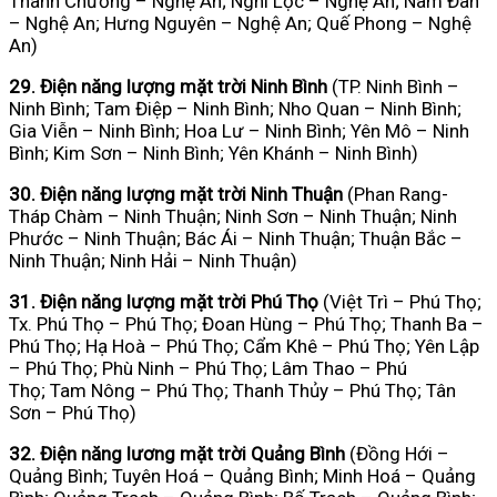
Thanh Chương – Nghệ An; Nghi Lộc – Nghệ An; Nam Đàn
– Nghệ An; Hưng Nguyên – Nghệ An; Quế Phong – Nghệ
An)
29. Điện năng lượng mặt trời Ninh Bình
(TP. Ninh Bình –
Ninh Bình; Tam Điệp – Ninh Bình; Nho Quan – Ninh Bình;
Gia Viễn – Ninh Bình; Hoa Lư – Ninh Bình; Yên Mô – Ninh
Bình; Kim Sơn – Ninh Bình; Yên Khánh – Ninh Bình)
30. Điện năng lượng mặt trời Ninh Thuận
(Phan Rang-
Tháp Chàm – Ninh Thuận; Ninh Sơn – Ninh Thuận; Ninh
Phước – Ninh Thuận; Bác Ái – Ninh Thuận; Thuận Bắc –
Ninh Thuận; Ninh Hải – Ninh Thuận)
31. Điện năng lượng mặt trời Phú Thọ
(Việt Trì – Phú Thọ;
Tx. Phú Thọ – Phú Thọ; Đoan Hùng – Phú Thọ; Thanh Ba –
Phú Thọ; Hạ Hoà – Phú Thọ; Cẩm Khê – Phú Thọ; Yên Lập
– Phú Thọ; Phù Ninh – Phú Thọ; Lâm Thao – Phú
Thọ; Tam Nông – Phú Thọ; Thanh Thủy – Phú Thọ; Tân
Sơn – Phú Thọ)
32. Điện năng lương mặt trời Quảng Bình
(Đồng Hới –
Quảng Bình; Tuyên Hoá – Quảng Bình; Minh Hoá – Quảng