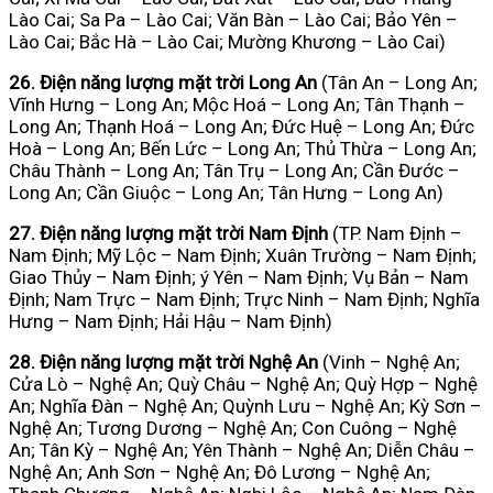
Lào Cai; Sa Pa – Lào Cai; Văn Bàn – Lào Cai; Bảo Yên –
Lào Cai; Bắc Hà – Lào Cai; Mường Khương – Lào Cai)
26. Điện năng lượng mặt trời Long An
(Tân An – Long An;
Vĩnh Hưng – Long An; Mộc Hoá – Long An; Tân Thạnh –
Long An; Thạnh Hoá – Long An; Đức Huệ – Long An; Đức
Hoà – Long An; Bến Lức – Long An; Thủ Thừa – Long An;
Châu Thành – Long An; Tân Trụ – Long An; Cần Đước –
Long An; Cần Giuộc – Long An; Tân Hưng – Long An)
27. Điện năng lượng mặt trời Nam Định
(TP. Nam Định –
Nam Định; Mỹ Lộc – Nam Định; Xuân Trường – Nam Định;
Giao Thủy – Nam Định; ý Yên – Nam Định; Vụ Bản – Nam
Định; Nam Trực – Nam Định; Trực Ninh – Nam Định; Nghĩa
Hưng – Nam Định; Hải Hậu – Nam Định)
28. Điện năng lượng mặt trời Nghệ An
(Vinh – Nghệ An;
Cửa Lò – Nghệ An; Quỳ Châu – Nghệ An; Quỳ Hợp – Nghệ
An; Nghĩa Đàn – Nghệ An; Quỳnh Lưu – Nghệ An; Kỳ Sơn –
Nghệ An; Tương Dương – Nghệ An; Con Cuông – Nghệ
An; Tân Kỳ – Nghệ An; Yên Thành – Nghệ An; Diễn Châu –
Nghệ An; Anh Sơn – Nghệ An; Đô Lương – Nghệ An;