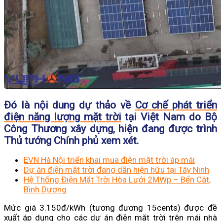
Đó là nội dung dự thảo về
Cơ chế phát triển
điện năng lượng mặt trời
tại Việt Nam do Bộ
Công Thương xây dựng, hiện đang được trình
Thủ tướng Chính phủ xem xét.
EVN Hà Nội triển khai mua điện mặt trời áp mái
Dự án điện mặt trời đang dần hiện hữu tại Tây Ninh
Hệ Thống Điện Mặt Trời Hòa Lưới 2MWp – Bến Cát,
Bình Dương
Mức giá 3.150đ/kWh (tương đương 15cents) được đề
xuất áp dụng cho các dự án điện mặt trời trên mái nhà