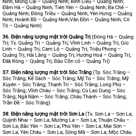
Ninh; Móng Cái – Quảng Ninh; Bình Liêu – Quảng Ninh;
Đầm Hà – Quảng Ninh; Tiên Yên – Quảng Ninh; Ba Chẽ –
Quảng Ninh; Đông Triều – Quảng Ninh; Yên Hưng – Quảng
Ninh; Hoành Bồ – Quảng Ninh;Vân Đồn – Quảng Ninh; Cô
Tô – Quảng Ninh)
36. Điện năng lượng mặt trời Quảng Trị
(Đông Hà – Quảng
Trị; Tx. Quảng Trị – Quảng Trị; Vĩnh Linh – Quảng Trị; Gio
Linh – Quảng Trị; Cam Lộ – Quảng Trị; Triệu Phong –
Quảng Trị; Hải Lăng – Quảng Trị; Hướng Hoá – Quảng Trị;
Đăk Rông – Quảng Trị; Đảo Cồn cỏ – Quảng Trị)
37. Điện năng lượng mặt trời Sóc Trăng
(Tp. Sóc Trăng –
Sóc Trăng; Kế Sách – Sóc Trăng; Mỹ Tú – Sóc Trăng; Mỹ
Xuyên – Sóc Trăng; Thạnh Trị – Sóc Trăng; Long Phú –
Sóc Trăng; Vĩnh Châu – Sóc Trăng; Cù Lao Dung – Sóc
Trăng; Ngã Năm – Sóc Trăng; Châu Thành – Sóc Trăng;
Trần Đề – Sóc Trăng)
38. Điện năng lượng mặt trời Sơn La
(Tx. Sơn La – Sơn La;
Quỳnh Nhai – Sơn La; Mường La – Sơn La; Thuận Châu –
Sơn La; Bắc Yên – Sơn La; Phù Yên – Sơn La; Mai Sơn –
Sơn La; Yên Châu – Sơn La; Sông Mã – Sơn La; Mộc Châu