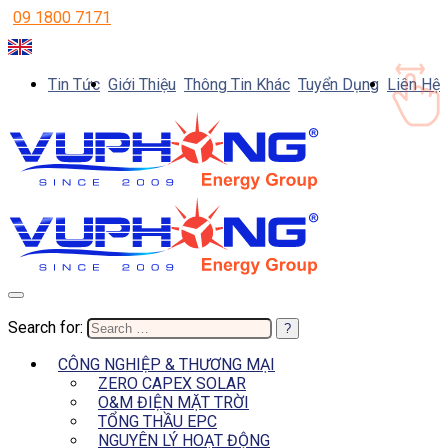
09 1800 7171
Tin Tức
Giới Thiệu
Thông Tin Khác
Tuyển Dụng
Liên Hệ
Search for:
CÔNG NGHIỆP & THƯƠNG MẠI
ZERO CAPEX SOLAR
O&M ĐIỆN MẶT TRỜI
TỔNG THẦU EPC
NGUYÊN LÝ HOẠT ĐỘNG