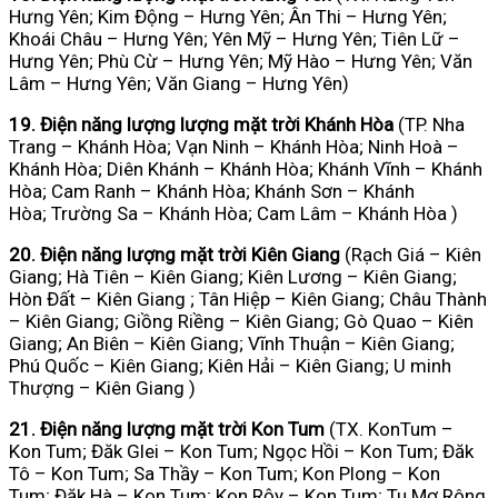
Hưng Yên; Kim Động – Hưng Yên; Ân Thi – Hưng Yên;
Khoái Châu – Hưng Yên; Yên Mỹ – Hưng Yên; Tiên Lữ –
Hưng Yên; Phù Cừ – Hưng Yên; Mỹ Hào – Hưng Yên; Văn
Lâm – Hưng Yên; Văn Giang – Hưng Yên)
19. Điện năng lượng lượng mặt trời Khánh Hòa
(TP. Nha
Trang – Khánh Hòa; Vạn Ninh – Khánh Hòa; Ninh Hoà –
Khánh Hòa; Diên Khánh – Khánh Hòa; Khánh Vĩnh – Khánh
Hòa; Cam Ranh – Khánh Hòa; Khánh Sơn – Khánh
Hòa; Trường Sa – Khánh Hòa; Cam Lâm – Khánh Hòa )
20. Điện năng lượng mặt trời Kiên Giang
(Rạch Giá – Kiên
Giang; Hà Tiên – Kiên Giang; Kiên Lương – Kiên Giang;
Hòn Đất – Kiên Giang ; Tân Hiệp – Kiên Giang; Châu Thành
– Kiên Giang; Giồng Riềng – Kiên Giang; Gò Quao – Kiên
Giang; An Biên – Kiên Giang; Vĩnh Thuận – Kiên Giang;
Phú Quốc – Kiên Giang; Kiên Hải – Kiên Giang; U minh
Thượng – Kiên Giang )
21. Điện năng lượng mặt trời Kon Tum
(TX. KonTum –
Kon Tum; Đăk Glei – Kon Tum; Ngọc Hồi – Kon Tum; Đăk
Tô – Kon Tum; Sa Thầy – Kon Tum; Kon Plong – Kon
Tum; Đăk Hà – Kon Tum; Kon Rộy – Kon Tum; Tu Mơ Rông