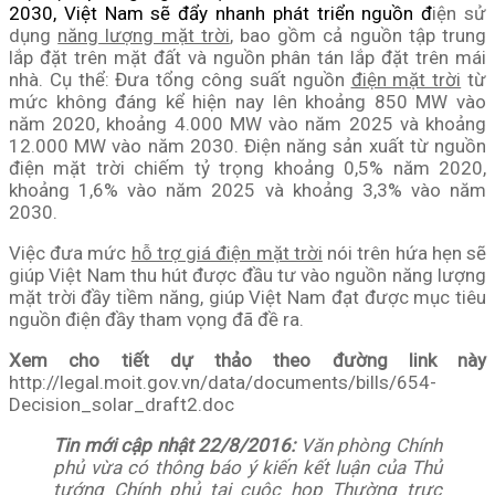
2030, Việt Nam sẽ đẩy nhanh phát triển nguồn đ
iện sử
dụng
năng lượng mặt trời
, bao gồm cả nguồn tập trung
lắp đặt trên mặt đất và nguồn phân tán lắp đặt trên mái
nhà. Cụ thể: Đưa tổng công suất nguồn
điện mặt trời
từ
mức không đáng kể hiện nay lên khoảng 850 MW vào
năm 2020, khoảng 4.000 MW vào năm 2025 và khoảng
12.000 MW vào năm 2030. Điện năng sản xuất từ nguồn
điện mặt trời chiếm tỷ trọng khoảng 0,5% năm 2020,
khoảng 1,6% vào năm 2025 và khoảng 3,3% vào năm
2030.
Việc đưa mức
hỗ trợ giá điện mặt trời
nói trên hứa hẹn sẽ
giúp Việt Nam thu hút được đầu tư vào nguồn năng lượng
mặt trời đầy tiềm năng, giúp Việt Nam đạt được mục tiêu
nguồn điện đầy tham vọng đã đề ra.
Xem cho tiết dự thảo theo đường link này
http://legal.moit.gov.vn/data/documents/bills/654-
Decision_solar_draft2.doc
Tin mới cập nhật 22/8/2016:
Văn phòng Chính
phủ vừa có thông báo ý kiến kết luận của Thủ
tướng Chính phủ tại cuộc họp Thường trực