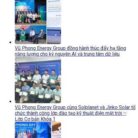
Vũ Phong Energy Group đồng hành thúc đẩy hạ tầng
năng lượng cho kỷ nguyên AI và trung tâm dữ liệu
Vũ Phong Energy Group cùng Solplanet và Jinko Solar tổ
chức thành công lớp đào tạo kỹ thuật điện mặt trời –
Lớp Cơ bản Khóa 1