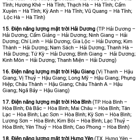
Tĩnh; Hương Khê – Hà Tĩnh; Thạch Hà – Hà Tĩnh; Cẩm
Xuyên – Hà Tĩnh; Kỳ Anh – Hà Tĩnh; Vũ Quang – Hà Tĩnh;
Lộc Hà – Hà Tĩnh)
15. Điện năng lượng mặt trời Hải Dương
(TP. Hải Dương –
Hải Dương; Cẩm Giảng – Hải Dương; Ninh Giang – Hải
Dương; Chí Linh – Hải Dương; Gia Lộc – Hải Dương; Kim
Thành – Hải Dương; Nam Sách – Hải Dương; Thanh Hà –
Hải Dương; Tứ Kỳ – Hải Dương; Bình Giang – Hải Dương;
Kinh Môn – Hải Dương; Thanh Miện – Hải Dương)
16. Điện năng lượng mặt trời Hậu Giang
(Vị Thanh – Hậu
Giang; Vị Thuỷ – Hậu Giang; Long Mỹ – Hậu Giang; Phụng
Hiệp; Châu Thành – Hậu Giang; Châu Thành A – Hậu
Giang; Ngã Bảy – Hậu Giang)
17. Điện năng lượng mặt trời Hòa Bình
(TP. Hoà Bình –
Hòa Bình; Đà Bắc – Hòa Bình; Mai Châu – Hòa Bình; Tân
Lạc – Hòa Bình; Lạc Sơn – Hòa Bình; Kỳ Sơn – Hòa Bình;
Lương Sơn – Hòa Bình; Kim Bôi – Hòa Bình; Lạc Thuỷ –
Hòa Bình; Yên Thuỷ – Hòa Bình; Cao Phong – Hòa Bình)
18. Điện năng lượng mặt trời Hưng Yên
(TX. Hưng Yên –