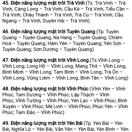
45. Điện năng lượng mặt trời Trà Vinh
(Tx. Trà Vinh – Trà
Vinh; Càng Long – Trà Vinh; Cầu Kè – Trà Vinh; Tiểu Cần –
Trà Vinh; Châu Thành – Trà Vinh; Trà Cú – Trà Vinh; Cầu
Ngang – Trà Vinh; Duyên Hải – Trà Vinh)
46. Điện năng lượng mặt trời Tuyên Quang
(Tp. Tuyên
Quang – Tuyên Quang; Na Hang – Tuyên Quang; Chiêm
Hoá – Tuyên Quang; Hàm Yên – Tuyên Quang; Yên Sơn –
Tuyên Quang; Sơn Dương – Tuyên Quang)
47. Điện năng lượng mặt trời Vĩnh Long
(Tx.Vĩnh Long –
Vĩnh Long; Long Hồ – Vĩnh Long; Mang Thít – Vĩnh Long;
Bình Minh – Vĩnh Long; Tam Bình – Vĩnh Long; Trà Ôn –
Vĩnh Long; Vũng Liêm – Vĩnh Long; Bình Tân – Vĩnh Long)
48. Điện năng lượng mặt trời Vĩnh Phúc
(Vĩnh Yên – Vĩnh
Phúc; Tam Dương – Vĩnh Phúc; Lập Thạch – Vĩnh
Phúc; Vĩnh Tường – Vĩnh Phúc; Yên Lạc – Vĩnh Phúc; Bình
Xuyên – Vĩnh Phúc; Mê Linh – Vĩnh Phúc; Phúc Yên – Vĩnh
Phúc; Tam Đảo – Vĩnh Phúc)
49. Điện năng lượng mặt trời Yên Bái
(Tp. Yên Bái – Yên
Bái; Nghĩa Lộ – Yên Bái; Văn Yên – Yên Bái; Yên Bình – Yên