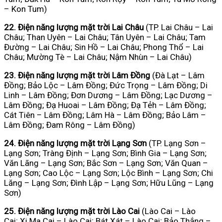
– Kon Tum)
22. Điện năng lượng mặt trời Lai Châu
(TP. Lai Châu – Lai
Châu; Than Uyên – Lai Châu; Tân Uyên – Lai Châu; Tam
Đường – Lai Châu; Sin Hồ – Lai Châu; Phong Thổ – Lai
Châu; Mường Tè – Lai Châu; Nậm Nhùn – Lai Châu)
23. Điện năng lượng mặt trời Lâm Đồng
(Đà Lạt – Lâm
Đồng; Bảo Lộc – Lâm Đồng; Đức Trọng – Lâm Đồng; Di
Linh – Lâm Đồng; Đơn Dương – Lâm Đồng; Lạc Dương –
Lâm Đồng; Đạ Huoai – Lâm Đồng; Đạ Tẻh – Lâm Đồng;
Cát Tiên – Lâm Đồng; Lâm Hà – Lâm Đồng; Bảo Lâm –
Lâm Đồng; Đam Rông – Lâm Đồng)
24. Điện năng lượng mặt trời Lạng Sơn
(TP. Lạng Sơn –
Lạng Sơn; Tràng Định – Lạng Sơn; Bình Gia – Lạng Sơn;
Văn Lãng – Lạng Sơn; Bắc Sơn – Lạng Sơn; Văn Quan –
Lạng Sơn; Cao Lộc – Lạng Sơn; Lộc Bình – Lạng Sơn; Chi
Lăng – Lạng Sơn; Đình Lập – Lạng Sơn; Hữu Lũng – Lạng
Sơn)
25. Điện năng lượng mặt trời Lào Cai
(Lào Cai – Lào
Cai; Xi Ma Cai – Lào Cai; Bát Xát – Lào Cai; Bảo Thắng –