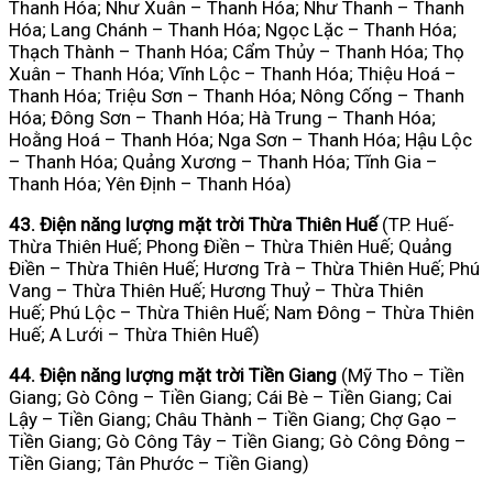
Thanh Hóa; Như Xuân – Thanh Hóa; Như Thanh – Thanh
Hóa; Lang Chánh – Thanh Hóa; Ngọc Lặc – Thanh Hóa;
Thạch Thành – Thanh Hóa; Cẩm Thủy – Thanh Hóa; Thọ
Xuân – Thanh Hóa; Vĩnh Lộc – Thanh Hóa; Thiệu Hoá –
Thanh Hóa; Triệu Sơn – Thanh Hóa; Nông Cống – Thanh
Hóa; Đông Sơn – Thanh Hóa; Hà Trung – Thanh Hóa;
Hoằng Hoá – Thanh Hóa; Nga Sơn – Thanh Hóa; Hậu Lộc
– Thanh Hóa; Quảng Xương – Thanh Hóa; Tĩnh Gia –
Thanh Hóa; Yên Định – Thanh Hóa)
43. Điện năng lượng mặt trời Thừa Thiên Huế
(TP. Huế-
Thừa Thiên Huế; Phong Điền – Thừa Thiên Huế; Quảng
Điền – Thừa Thiên Huế; Hương Trà – Thừa Thiên Huế; Phú
Vang – Thừa Thiên Huế; Hương Thuỷ – Thừa Thiên
Huế; Phú Lộc – Thừa Thiên Huế; Nam Đông – Thừa Thiên
Huế; A Lưới – Thừa Thiên Huế)
44. Điện năng lượng mặt trời Tiền Giang
(Mỹ Tho – Tiền
Giang; Gò Công – Tiền Giang; Cái Bè – Tiền Giang; Cai
Lậy – Tiền Giang; Châu Thành – Tiền Giang; Chợ Gạo –
Tiền Giang; Gò Công Tây – Tiền Giang; Gò Công Đông –
Tiền Giang; Tân Phước – Tiền Giang)