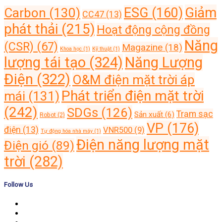
Giảm
ESG
(160)
Carbon
(130)
CC47
(13)
phát thải
(215)
Hoạt động cộng đồng
Năng
(CSR)
(67)
Magazine
(18)
Khoa học
(1)
Kỹ thuật
(1)
lượng tái tạo
(324)
Năng Lượng
Điện
(322)
O&M điện mặt trời áp
Phát triển điện mặt trời
mái
(131)
(242)
SDGs
(126)
Trạm sạc
Sản xuất
(6)
Robot
(2)
VP
(176)
điện
(13)
VNR500
(9)
Tự động hóa nhà máy
(1)
Điện năng lượng mặt
Điện gió
(89)
trời
(282)
Follow Us