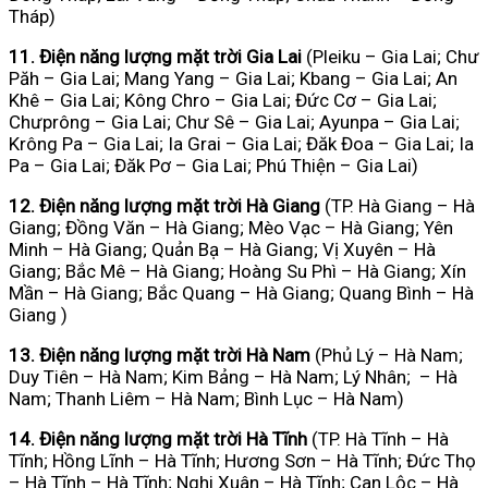
Tháp)
11. Điện năng lượng mặt trời Gia Lai
(Pleiku – Gia Lai; Chư
Păh – Gia Lai; Mang Yang – Gia Lai; Kbang – Gia Lai; An
Khê – Gia Lai; Kông Chro – Gia Lai; Đức Cơ – Gia Lai;
Chưprông – Gia Lai; Chư Sê – Gia Lai; Ayunpa – Gia Lai;
Krông Pa – Gia Lai; Ia Grai – Gia Lai; Đăk Đoa – Gia Lai; Ia
Pa – Gia Lai; Đăk Pơ – Gia Lai; Phú Thiện – Gia Lai)
12. Điện năng lượng mặt trời Hà Giang
(TP. Hà Giang – Hà
Giang; Đồng Văn – Hà Giang; Mèo Vạc – Hà Giang; Yên
Minh – Hà Giang; Quản Bạ – Hà Giang; Vị Xuyên – Hà
Giang; Bắc Mê – Hà Giang; Hoàng Su Phì – Hà Giang; Xín
Mần – Hà Giang; Bắc Quang – Hà Giang; Quang Bình – Hà
Giang )
13. Điện năng lượng mặt trời Hà Nam
(Phủ Lý – Hà Nam;
Duy Tiên – Hà Nam; Kim Bảng – Hà Nam; Lý Nhân; – Hà
Nam; Thanh Liêm – Hà Nam; Bình Lục – Hà Nam)
14. Điện năng lượng mặt trời Hà Tĩnh
(TP. Hà Tĩnh – Hà
Tĩnh; Hồng Lĩnh – Hà Tĩnh; Hương Sơn – Hà Tĩnh; Đức Thọ
– Hà Tĩnh – Hà Tĩnh; Nghi Xuân – Hà Tĩnh; Can Lộc – Hà