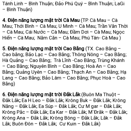
Tánh Linh – Bình Thuận; Đảo Phú Quý – Bình Thuận; LaGi
– Bình Thuận)
4. Điện năng lượng mặt trời Cà Mau
(TP. Cà Mau – Cà
Mau; Thới Bình – Cà Mau; U Minh – Cà Mau; Trần Văn Thời
– Cà Mau; Cái Nước – Cà Mau; Đầm Dơi – Cà Mau; Ngọc
Hiển – Cà Mau; Năm Căn – Cà Mau; Phú Tân- Cà Mau )
5. Điện năng lượng mặt trời Cao Bằng
(TX. Cao Bằng –
Cao bằng; Bảo Lạc – Cao Bằng; Thông Nông – Cao Bằng;
Hà Quảng – Cao Bằng; Trà Lĩnh -Cao Bằng; Trùng Khánh
– Cao Bằng; Nguyên Bình – Cao Bằng; Hoà An – Cao
Bằng; Quảng Uyên – Cao Bằng; Thạch An – Cao Bằng; Hạ
Lang – Cao Bằng; Bảo Lâm – Cao Bằng; Phục Hoà – Cao
Bằng)
6. Điện năng lượng mặt trời Đắk Lắk
(Buôn Ma Thuột –
Đắk Lắk
;
Ea H Leo – Đắk Lắk; Krông Buk – Đắk Lắk; Krông
Năng – Đắk Lắk; Ea Súp – Đắk Lắk; Cư M gar – Đắk Lắk;
Krông Pắc – Đắk Lắk; Ea Kar – Đắk Lắk; M`Đrăk – Đắk Lắk;
Krông Ana – Đắk Lắk; Krông Bông – Đắk Lắk; Lăk – Đắk
Lắk; Buôn Đôn – Đắk Lắk; Cư Kuin – Đắk Lắk)