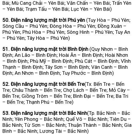
Bái; Mù Cang Chải – Yên Bái; Văn Chấn – Yên Bái; Trấn Yên
– Yên Bái; Trạm Tấu – Yên Bái; Lục Yên – Yên Bái)
50. Điện năng lượng mặt trời Phú yên
(Tuy Hòa – Phú Yên;
Sông Cầu – Phú Yên; Đông Hòa – Phú Yên; Đồng Xuân –
Phú Yên; Phú Hòa – Phú Yên; Sông Hinh – Phú Yên; Tuy An
– Phú Yên; Tây Hòa – Phú Yên)
51. Điện năng lượng mặt trời Bình Định
(Quy Nhơn – Bình
Định; An Lão – Bình Định; Hoài Ân – Bình Định; Hoài Nhơn
– Bình Định; Phù Mỹ – Bình Định; Phù Cát – Bình Định; Vĩnh
Thạnh – Bình Định; Tây Sơn – Bình Định; Vân Canh – Bình
Định; An Nhơn – Bình Định; Tuy Phước – Bình Định)
52. Điện năng lượng mặt trời Bến Tre
(Tx. Bến Tre – Bến
Tre; Châu Thành – Bến Tre; Chợ Lách – Bến Tre; Mỏ Cày –
Bến Tre; Giồng Trôm – Bến Tre; Bình Đại – Bến Tre; Ba Tri
– Bến Tre; Thạnh Phú – Bến Tre)
53. Điện năng lượng mặt trời Bắc Ninh
(Tp. Bắc Ninh – Bắc
Ninh; Yên Phong – Bắc Ninh; Quế Võ – Bắc Ninh; Tiên Du –
Bắc Ninh; Từ Sơn – Bắc Ninh; Thuận Thành – Bắc Ninh; Gia
Bình – Bắc Ninh; Lương Tài – Bắc Ninh)