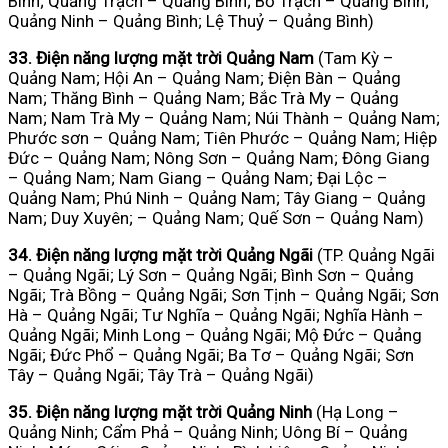
Bình; Quảng Trạch – Quảng Bình; Bố Trạch – Quảng Bình;
Quảng Ninh – Quảng Bình; Lệ Thuỷ – Quảng Bình)
33. Điện năng lượng mặt trời Quảng Nam
(Tam Kỳ –
Quảng Nam; Hội An – Quảng Nam; Điện Bàn – Quảng
Nam; Thăng Bình – Quảng Nam; Bắc Trà My – Quảng
Nam; Nam Trà My – Quảng Nam; Núi Thành – Quảng Nam;
Phước sơn – Quảng Nam; Tiên Phước – Quảng Nam; Hiệp
Đức – Quảng Nam; Nông Sơn – Quảng Nam; Đông Giang
– Quảng Nam; Nam Giang – Quảng Nam; Đại Lộc –
Quảng Nam; Phú Ninh – Quảng Nam; Tây Giang – Quảng
Nam; Duy Xuyên; – Quảng Nam; Quế Sơn – Quảng Nam)
34. Điện năng lượng mặt trời Quảng Ngãi
(TP. Quảng Ngãi
– Quảng Ngãi; Lý Sơn – Quảng Ngãi; Bình Sơn – Quảng
Ngãi; Trà Bồng – Quảng Ngãi; Sơn Tịnh – Quảng Ngãi; Sơn
Hà – Quảng Ngãi; Tư Nghĩa – Quảng Ngãi; Nghĩa Hành –
Quảng Ngãi; Minh Long – Quảng Ngãi; Mộ Đức – Quảng
Ngãi; Đức Phổ – Quảng Ngãi; Ba Tơ – Quảng Ngãi; Sơn
Tây – Quảng Ngãi; Tây Trà – Quảng Ngãi)
35. Điện năng lượng mặt trời Quảng Ninh
(Hạ Long –
Quảng Ninh; Cẩm Phả – Quảng Ninh; Uông Bí – Quảng