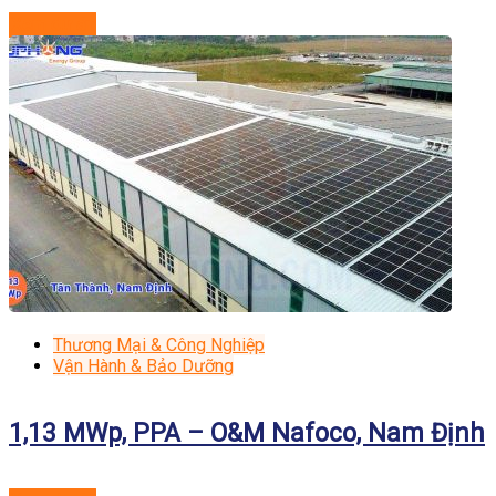
Xem dự án
Thương Mại & Công Nghiệp
Vận Hành & Bảo Dưỡng
1,13 MWp, PPA – O&M Nafoco, Nam Định