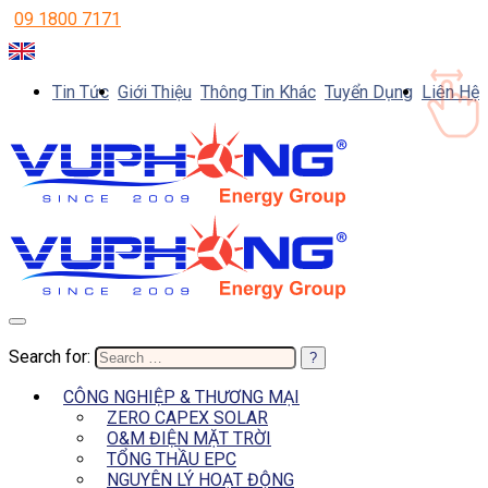
09 1800 7171
Tin Tức
Giới Thiệu
Thông Tin Khác
Tuyển Dụng
Liên Hệ
Search for:
CÔNG NGHIỆP & THƯƠNG MẠI
ZERO CAPEX SOLAR
O&M ĐIỆN MẶT TRỜI
TỔNG THẦU EPC
NGUYÊN LÝ HOẠT ĐỘNG