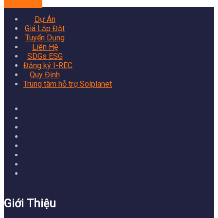
Xem dự án
Dự Án
Giá Lắp Đặt
Tuyển Dụng
Liên Hệ
SDGs ESG
Đăng ký I-REC
Quy Định
Trung tâm hỗ trợ Solplanet
Giới Thiệu