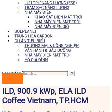
LƯU TRỮ NĂNG LƯỢNG (ESS)
TRẠM SẠC NĂNG LƯỢNG
NHÀ MÁY ĐIỆN
KHẢO SÁT ĐIỆN MẶT TRỜI
NHÀ MÁY ĐIỆN MẶT TRỜI
NHÀ MÁY ĐIỆN GIÓ
SOLPLANET
TRUNG HÒA CARBON
DỰ ÁN TIÊU BIỂU
THƯƠNG MẠI & CÔNG NGHIỆP
VẬN HÀNH & BẢO DƯỠNG
NHÀ MÁY ĐIỆN MẶT TRỜI
HỘ GIA ĐÌNH
Search for:
BÁO GIÁ
ILD, 900.9 kWp, ELA iLD
Coffee Vietnam, TP.HCM