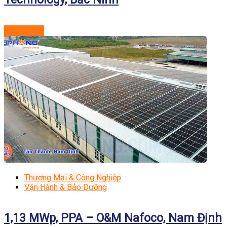
Xem dự án
Thương Mại & Công Nghiệp
Vận Hành & Bảo Dưỡng
1,13 MWp, PPA – O&M Nafoco, Nam Định