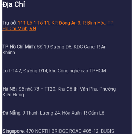
Địa Chỉ
Trụ sở:
111 Lô 1 Tổ 11, KP. Đồng An 3, P. Bình Hòa, TP.
Hồ Chí Minh, VN
TP Hồ Chí Minh:
Số 19 Đường D8, KDC Caric, P. An
Khánh
Lô I-14.2, Đường D14, khu Công nghệ cao TP.HCM
Hà Nội:
Số nhà 78 – TT20. Khu Đô thị Văn Phú, Phường
Kiến Hưng
Đà Nẵng:
9 Thanh Lương 24, Hòa Xuân, P. Cẩm Lệ
Singapore:
470 NORTH BRIDGE ROAD #05-12, BUGIS