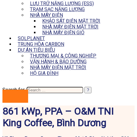
LƯU TRỮ NĂNG LƯỢNG (ESS)
TRẠM SẠC NĂNG LƯỢNG
NHÀ MÁY ĐIỆN
KHẢO SÁT ĐIỆN MẶT TRỜI
NHÀ MÁY ĐIỆN MẶT TRỜI
NHÀ MÁY ĐIỆN GIÓ
SOLPLANET
TRUNG HÒA CARBON
DỰ ÁN TIÊU BIỂU
THƯƠNG MẠI & CÔNG NGHIỆP
VẬN HÀNH & BẢO DƯỠNG
NHÀ MÁY ĐIỆN MẶT TRỜI
HỘ GIA ĐÌNH
Search for:
BÁO GIÁ
861 kWp, PPA – O&M TNI
King Coffee, Bình Dương