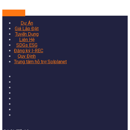
Xem dự án
Dự Án
Giá Lắp Đặt
Tuyển Dụng
Liên Hệ
SDGs ESG
Đăng ký I-REC
Quy Định
Trung tâm hỗ trợ Solplanet