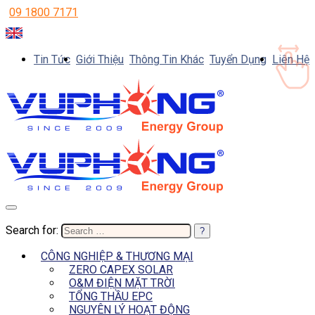
09 1800 7171
Tin Tức
Giới Thiệu
Thông Tin Khác
Tuyển Dụng
Liên Hệ
Search for:
CÔNG NGHIỆP & THƯƠNG MẠI
ZERO CAPEX SOLAR
O&M ĐIỆN MẶT TRỜI
TỔNG THẦU EPC
NGUYÊN LÝ HOẠT ĐỘNG