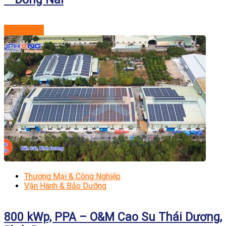
Xem dự án
Thương Mại & Công Nghiệp
Vận Hành & Bảo Dưỡng
800 kWp, PPA – O&M Cao Su Thái Dương,