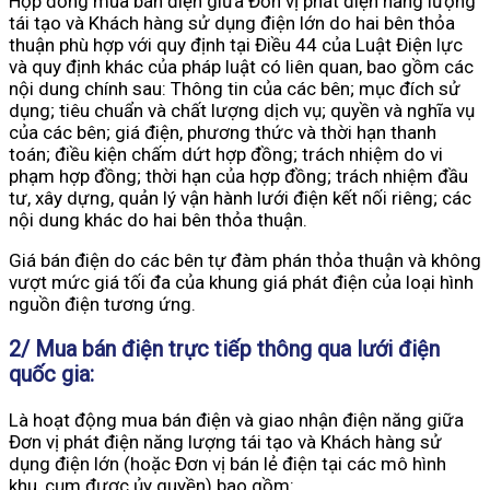
Hợp đồng mua bán điện giữa Đơn vị phát điện năng lượng
tái tạo và Khách hàng sử dụng điện lớn do hai bên thỏa
thuận phù hợp với quy định tại Điều 44 của Luật Điện lực
và quy định khác của pháp luật có liên quan, bao gồm các
nội dung chính sau: Thông tin của các bên; mục đích sử
dụng; tiêu chuẩn và chất lượng dịch vụ; quyền và nghĩa vụ
của các bên; giá điện, phương thức và thời hạn thanh
toán; điều kiện chấm dứt hợp đồng; trách nhiệm do vi
phạm hợp đồng; thời hạn của hợp đồng; trách nhiệm đầu
tư, xây dựng, quản lý vận hành lưới điện kết nối riêng; các
nội dung khác do hai bên thỏa thuận.
Giá bán điện do các bên tự đàm phán thỏa thuận và không
vượt mức giá tối đa của khung giá phát điện của loại hình
nguồn điện tương ứng.
2/ Mua bán điện trực tiếp thông qua lưới điện
quốc gia
:
Là hoạt động mua bán điện và giao nhận điện năng giữa
Đơn vị phát điện năng lượng tái tạo và Khách hàng sử
dụng điện lớn (hoặc Đơn vị bán lẻ điện tại các mô hình
khu, cụm được ủy quyền) bao gồm: