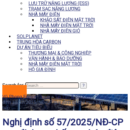
LƯU TRỮ NĂNG LƯỢNG (ESS)
TRẠM SẠC NĂNG LƯỢNG
NHÀ MÁY ĐIỆN
KHẢO SÁT ĐIỆN MẶT TRỜI
NHÀ MÁY ĐIỆN MẶT TRỜI
NHÀ MÁY ĐIỆN GIÓ
SOLPLANET
TRUNG HÒA CARBON
DỰ ÁN TIÊU BIỂU
THƯƠNG MẠI & CÔNG NGHIỆP
VẬN HÀNH & BẢO DƯỠNG
NHÀ MÁY ĐIỆN MẶT TRỜI
HỘ GIA ĐÌNH
Search for:
BÁO GIÁ
Vũ Phong Energy Group
>
Tin Tức & Sự Kiện
>
Tin tức
>
Nghị
định số 57/2025/NĐ-CP quy định cơ chế mua bán điện trực
tiếp
Nghị định số 57/2025/NĐ-CP