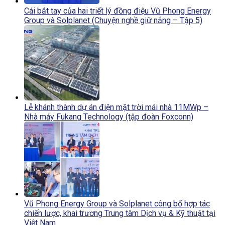
Cái bắt tay của hai triết lý đồng điệu Vũ Phong Energy
Group và Solplanet (Chuyện nghề giữ nắng – Tập 5)
Lễ khánh thành dự án điện mặt trời mái nhà 11MWp –
Nhà máy Fukang Technology (tập đoàn Foxconn)
Vũ Phong Energy Group và Solplanet công bố hợp tác
chiến lược, khai trương Trung tâm Dịch vụ & Kỹ thuật tại
Việt Nam