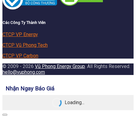
Các Công Ty Thành Viên
CTCP VP Energy
CTCP Vũ Phong Tech
CTCP VP Carbon
© 2009 - 2026
Vũ Phong Energy Group
. All Rights Reserved.
hello@vuphong.com
Nhận Ngay Báo Giá
Loading...