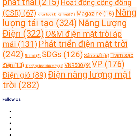
phát thải
(215)
Hoạt động cộng đồng
Năng
(CSR)
(67)
Magazine
(18)
Khoa học
(1)
Kỹ thuật
(1)
lượng tái tạo
(324)
Năng Lượng
Điện
(322)
O&M điện mặt trời áp
Phát triển điện mặt trời
mái
(131)
(242)
SDGs
(126)
Trạm sạc
Sản xuất
(6)
Robot
(2)
VP
(176)
điện
(13)
VNR500
(9)
Tự động hóa nhà máy
(1)
Điện năng lượng mặt
Điện gió
(89)
trời
(282)
Follow Us