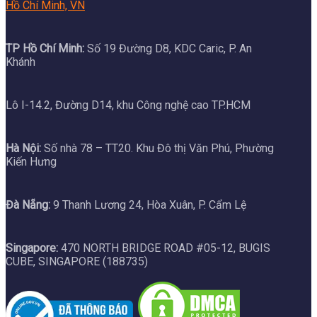
Hồ Chí Minh, VN
TP Hồ Chí Minh:
Số 19 Đường D8, KDC Caric, P. An
Khánh
Lô I-14.2, Đường D14, khu Công nghệ cao TP.HCM
Hà Nội:
Số nhà 78 – TT20. Khu Đô thị Văn Phú, Phường
Kiến Hưng
Đà Nẵng:
9 Thanh Lương 24, Hòa Xuân, P. Cẩm Lệ
Singapore:
470 NORTH BRIDGE ROAD #05-12, BUGIS
CUBE, SINGAPORE (188735)