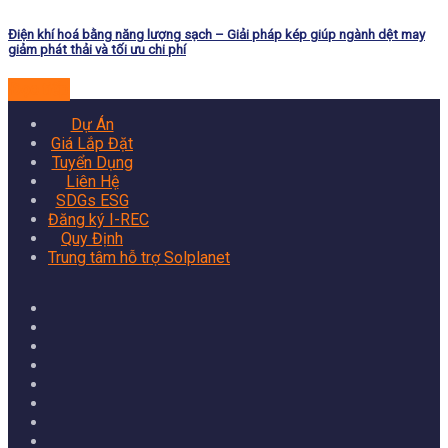
Điện khí hoá bằng năng lượng sạch – Giải pháp kép giúp ngành dệt may
giảm phát thải và tối ưu chi phí
Đọc tiếp
Dự Án
Giá Lắp Đặt
Tuyển Dụng
Liên Hệ
SDGs ESG
Đăng ký I-REC
Quy Định
Trung tâm hỗ trợ Solplanet