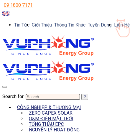
09 1800 7171
Tin Tức
Giới Thiệu
Thông Tin Khác
Tuyển Dụng
Liên Hệ
Search for:
CÔNG NGHIỆP & THƯƠNG MẠI
ZERO CAPEX SOLAR
O&M ĐIỆN MẶT TRỜI
TỔNG THẦU EPC
NGUYÊN LÝ HOẠT ĐỘNG