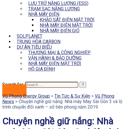
LƯU TRỮ NĂNG LƯỢNG (ESS)
TRẠM SẠC NĂNG LƯỢNG
NHÀ MÁY ĐIỆN
KHẢO SÁT ĐIỆN MẶT TRỜI
NHÀ MÁY ĐIỆN MẶT TRỜI
NHÀ MÁY ĐIỆN GIÓ
SOLPLANET
TRUNG HÒA CARBON
DỰ ÁN TIÊU BIỂU
THƯƠNG MẠI & CÔNG NGHIỆP
VẬN HÀNH & BẢO DƯỠNG
NHÀ MÁY ĐIỆN MẶT TRỜI
HỘ GIA ĐÌNH
Search for:
BÁO GIÁ
Vũ Phong Energy Group
>
Tin Tức & Sự Kiện
>
Vũ Phong
News
>
Chuyện nghề giữ nắng: Nhà máy May Sài Gòn 3 và lộ
trình chuyển đổi xanh – số tiên phong năm 2019
Chuyện nghề giữ nắng: Nhà