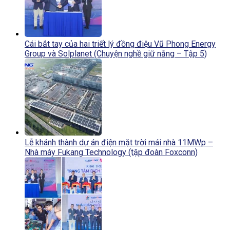
Cái bắt tay của hai triết lý đồng điệu Vũ Phong Energy
Group và Solplanet (Chuyện nghề giữ nắng – Tập 5)
Lễ khánh thành dự án điện mặt trời mái nhà 11MWp –
Nhà máy Fukang Technology (tập đoàn Foxconn)