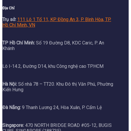
Địa Chỉ
Trụ sở:
111 Lô 1 Tổ 11, KP. Đồng An 3, P. Bình Hòa, TP.
Hồ Chí Minh, VN
TP Hồ Chí Minh:
Số 19 Đường D8, KDC Caric, P. An
Khánh
Lô I-14.2, Đường D14, khu Công nghệ cao TP.HCM
Hà Nội:
Số nhà 78 – TT20. Khu Đô thị Văn Phú, Phường
Kiến Hưng
Đà Nẵng:
9 Thanh Lương 24, Hòa Xuân, P. Cẩm Lệ
Singapore:
470 NORTH BRIDGE ROAD #05-12, BUGIS
CUBE, SINGAPORE (188735)