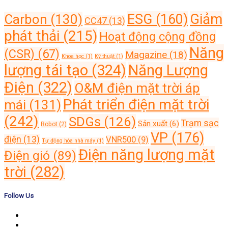
Giảm
ESG
(160)
Carbon
(130)
CC47
(13)
phát thải
(215)
Hoạt động cộng đồng
Năng
(CSR)
(67)
Magazine
(18)
Khoa học
(1)
Kỹ thuật
(1)
lượng tái tạo
(324)
Năng Lượng
Điện
(322)
O&M điện mặt trời áp
Phát triển điện mặt trời
mái
(131)
(242)
SDGs
(126)
Trạm sạc
Sản xuất
(6)
Robot
(2)
VP
(176)
điện
(13)
VNR500
(9)
Tự động hóa nhà máy
(1)
Điện năng lượng mặt
Điện gió
(89)
trời
(282)
Follow Us