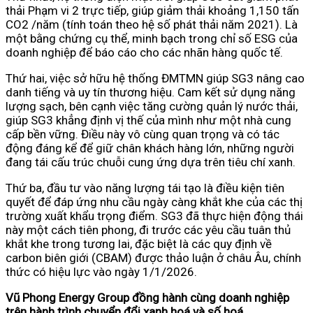
thải Phạm vi 2 trực tiếp, giúp giảm thải khoảng 1,150 tấn
CO2 /năm (tính toán theo hệ số phát thải năm 2021). Là
một bằng chứng cụ thể, minh bạch trong chỉ số ESG của
doanh nghiệp để báo cáo cho các nhãn hàng quốc tế.
Thứ hai, việc sở hữu hệ thống ĐMTMN giúp SG3 nâng cao
danh tiếng và uy tín thương hiệu. Cam kết sử dụng năng
lượng sạch, bên cạnh việc tăng cường quản lý nước thải,
giúp SG3 khẳng định vị thế của mình như một nhà cung
cấp bền vững. Điều này vô cùng quan trọng và có tác
động đáng kể để giữ chân khách hàng lớn, những người
đang tái cấu trúc chuỗi cung ứng dựa trên tiêu chí xanh.
Thứ ba, đầu tư vào năng lượng tái tạo là điều kiện tiên
quyết để đáp ứng nhu cầu ngày càng khắt khe của các thị
trường xuất khẩu trọng điểm. SG3 đã thực hiện động thái
này một cách tiên phong, đi trước các yêu cầu tuân thủ
khắt khe trong tương lai, đặc biệt là các quy định về
carbon biên giới (CBAM) được thảo luận ở châu Âu, chính
thức có hiệu lực vào ngày 1/1/2026.
Vũ Phong Energy Group đồng hành cùng doanh nghiệp
trên hành trình chuyển đổi xanh hoá và số hoá