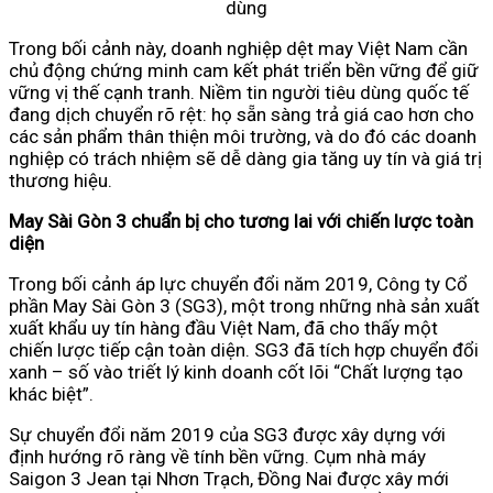
dùng
Trong bối cảnh này, doanh nghiệp dệt may Việt Nam cần
chủ động chứng minh cam kết phát triển bền vững để giữ
vững vị thế cạnh tranh. Niềm tin người tiêu dùng quốc tế
đang dịch chuyển rõ rệt: họ sẵn sàng trả giá cao hơn cho
các sản phẩm thân thiện môi trường, và do đó các doanh
nghiệp có trách nhiệm sẽ dễ dàng gia tăng uy tín và giá trị
thương hiệu.
May Sài Gòn 3 chuẩn bị cho tương lai với chiến lược toàn
diện
Trong bối cảnh áp lực chuyển đổi năm 2019, Công ty Cổ
phần May Sài Gòn 3 (SG3), một trong những nhà sản xuất
xuất khẩu uy tín hàng đầu Việt Nam, đã cho thấy một
chiến lược tiếp cận toàn diện. SG3 đã tích hợp chuyển đổi
xanh – số vào triết lý kinh doanh cốt lõi “Chất lượng tạo
khác biệt”.
Sự chuyển đổi năm 2019 của SG3 được xây dựng với
định hướng rõ ràng về tính bền vững. Cụm nhà máy
Saigon 3 Jean tại Nhơn Trạch, Đồng Nai được xây mới