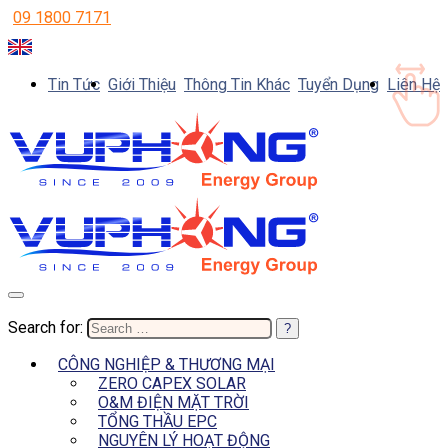
09 1800 7171
Tin Tức
Giới Thiệu
Thông Tin Khác
Tuyển Dụng
Liên Hệ
Search for:
CÔNG NGHIỆP & THƯƠNG MẠI
ZERO CAPEX SOLAR
O&M ĐIỆN MẶT TRỜI
TỔNG THẦU EPC
NGUYÊN LÝ HOẠT ĐỘNG