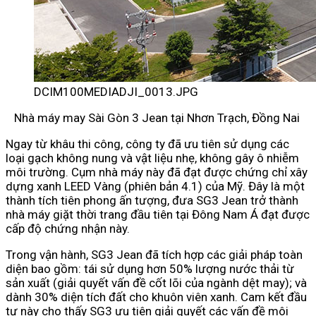
DCIM100MEDIADJI_0013.JPG
Nhà máy may Sài Gòn 3 Jean tại Nhơn Trạch, Đồng Nai
Ngay từ khâu thi công, công ty đã ưu tiên sử dụng các
loại gạch không nung và vật liệu nhẹ, không gây ô nhiễm
môi trường. Cụm nhà máy này đã đạt được chứng chỉ xây
dựng xanh LEED Vàng (phiên bản 4.1) của Mỹ. Đây là một
thành tích tiên phong ấn tượng, đưa SG3 Jean trở thành
nhà máy giặt thời trang đầu tiên tại Đông Nam Á đạt được
cấp độ chứng nhận này.
Trong vận hành, SG3 Jean đã tích hợp các giải pháp toàn
diện bao gồm: tái sử dụng hơn 50% lượng nước thải từ
sản xuất (giải quyết vấn đề cốt lõi của ngành dệt may); và
dành 30% diện tích đất cho khuôn viên xanh. Cam kết đầu
tư này cho thấy SG3 ưu tiên giải quyết các vấn đề môi