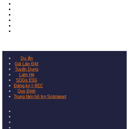
Banner
Dự Án
Giá Lắp Đặt
Tuyển Dụng
Liên Hệ
SDGs ESG
Đăng ký I-REC
Quy Định
Trung tâm hỗ trợ Solplanet