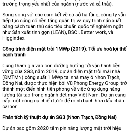
trường trọng yếu nhất của ngành (nước và xả thải).
Song song với các cam kết về cơ sở hạ tầng, công ty vẫn
tiếp tục củng cố nền tảng quản trị và quy trình sản xuất
bằng cách tuân thủ các tiêu chuẩn quốc tế nghiêm ngặt
như Sản xuất tinh gọn (LEAN), BSCI, Better work, và
Higgindex.
Công trình điện mặt trời 1MWp (2019): Tối ưu hoá lợi thế
cạnh tranh
Cùng tham gia vào con đường hướng tới vận hành bền
vững của SG3, n
ăm 2019, dự án điện mặt trời mái nhà
(ĐMTMN) công suất 1 MWp tại nhà máy ở Nhơn Trạch,
Đồng Nai, được thực hiện bởi Vũ Phong Energy Group, trở
thành một điển hình tiên phong về việc ứng dụng năng
lượng tái tạo trong ngành dệt may Việt Nam. Dự án cung
cấp một công cụ chiến lược để minh bạch hóa dấu chân
carbon.
Phân tích kỹ thuật dự án SG3 (Nhơn Trạch, Đồng Nai)
Dự án bao gồm 2820 tấm pin năng lượng mặt trời hiệu