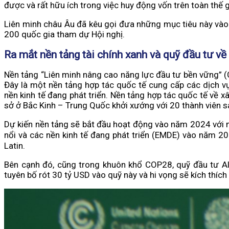
được và rất hữu ích trong việc huy động vốn trên toàn thế 
Liên minh châu Âu đã kêu gọi đưa những mục tiêu này vào
200 quốc gia tham dự Hội nghị.
Ra mắt nền tảng tài chính xanh và quỹ đầu tư về
Nền tảng “Liên minh nâng cao năng lực đầu tư bền vững” (
Đây là một nền tảng hợp tác quốc tế cung cấp các dịch vụ
nền kinh tế đang phát triển. Nền tảng hợp tác quốc tế về x
sở ở Bắc Kinh – Trung Quốc khởi xướng với 20 thành viên s
Dự kiến nền tảng sẽ bắt đầu hoạt động vào năm 2024 với mục t
nổi và các nền kinh tế đang phát triển (EMDE) vào năm 203
Latin.
Bên cạnh đó, cũng trong khuôn khổ COP28, quỹ đầu tư Alt
tuyên bố rót 30 tỷ USD vào quỹ này và hi vọng sẽ kích thích