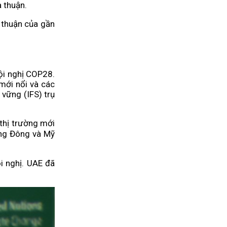
a thuận.
 thuận của gần
ội nghị COP28.
mới nổi và các
 vững (IFS) trụ
ị trường mới
ung Đông và Mỹ
i nghị. UAE đã