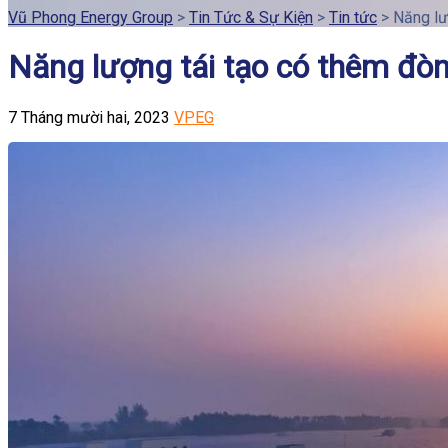
Vũ Phong Energy Group
>
Tin Tức & Sự Kiện
>
Tin tức
>
Năng lư
Năng lượng tái tạo có thêm đò
7 Tháng mười hai, 2023
VPEG