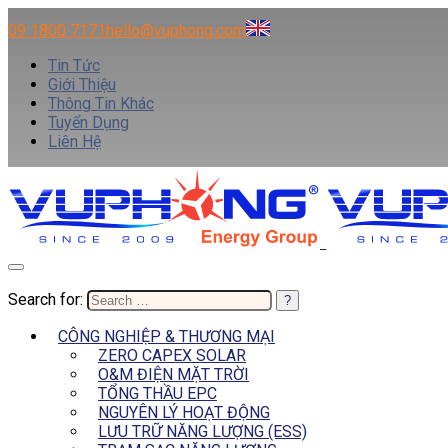
09 1800 7171
hello@vuphong.com
Tin Tức
Giới Thiệu
Thông Tin Khác
Tuyển Dụng
Liên Hệ
Search for:
CÔNG NGHIỆP & THƯƠNG MẠI
ZERO CAPEX SOLAR
O&M ĐIỆN MẶT TRỜI
TỔNG THẦU EPC
NGUYÊN LÝ HOẠT ĐỘNG
LƯU TRỮ NĂNG LƯỢNG (ESS)