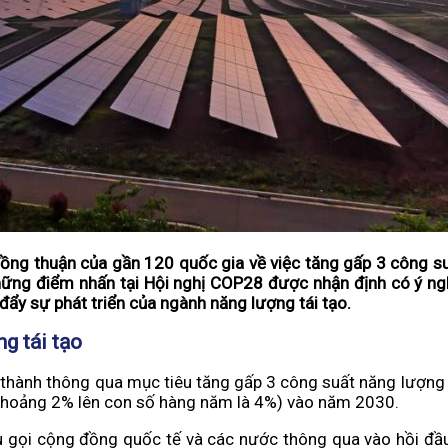
ự đồng thuận của gần 120 quốc gia về việc tăng gấp 3 công s
những điểm nhấn tại Hội nghị COP28 được nhận định có ý ng
đẩy sự phát triển của ngành năng lượng tái tạo.
g tái tạo
thành thông qua mục tiêu tăng gấp 3 công suất năng lượng t
ừ khoảng 2% lên con số hàng năm là 4%) vào năm 2030.
êu gọi cộng đồng quốc tế và các nước thông qua vào hồi đầ