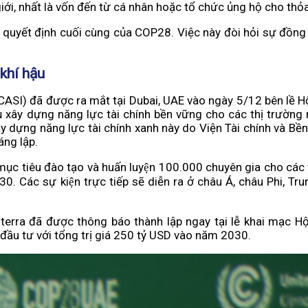
giới, nhất là vốn đến từ cá nhân hoặc tổ chức ủng hộ cho thỏ
 quyết định cuối cùng của COP28. Việc này đòi hỏi sự đồng
 khí hậu
CASI) đã được ra mắt tại Dubai, UAE vào ngày 5/12 bên lề H
 xây dựng năng lực tài chính bền vững cho các thị trường 
ây dựng năng lực tài chính xanh này do Viện Tài chính và Bền
áng lập.
iêu đào tạo và huấn luyện 100.000 chuyên gia cho các th
0. Các sự kiện trực tiếp sẽ diễn ra ở châu Á, châu Phi, Tr
erra đã được thông báo thành lập ngay tại lễ khai mạc Hộ
 đầu tư với tổng trị giá 250 tỷ USD vào năm 2030.