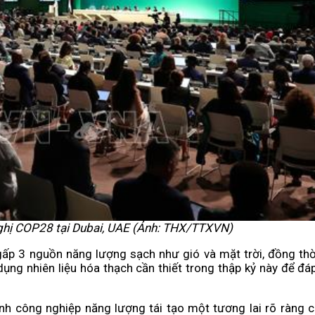
nghị COP28 tại Dubai, UAE (Ảnh: THX/TTXVN)
gấp 3 nguồn năng lượng sạch như gió và mặt trời, đồng thờ
ng nhiên liệu hóa thạch cần thiết trong thập kỷ này để đ
nh công nghiệp năng lượng tái tạo một tương lai rõ ràng 