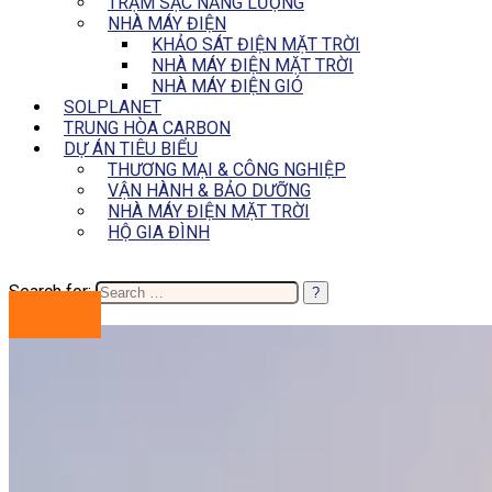
TRẠM SẠC NĂNG LƯỢNG
NHÀ MÁY ĐIỆN
KHẢO SÁT ĐIỆN MẶT TRỜI
NHÀ MÁY ĐIỆN MẶT TRỜI
NHÀ MÁY ĐIỆN GIÓ
SOLPLANET
TRUNG HÒA CARBON
DỰ ÁN TIÊU BIỂU
THƯƠNG MẠI & CÔNG NGHIỆP
VẬN HÀNH & BẢO DƯỠNG
NHÀ MÁY ĐIỆN MẶT TRỜI
HỘ GIA ĐÌNH
Search for:
BÁO GIÁ